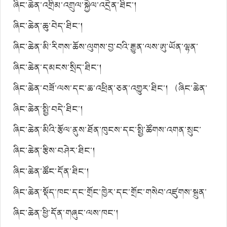
ཞིང་ཆེན་འགྲིམ་འགྲུལ་སྐྱེལ་འདྲེན་ཐིང་།
ཞིང་ཆེན་ཆུ་བེད་ཐིང་།
ཞིང་ཆེན་མི་རིགས་ཆོས་ལུགས་བྱ་བའི་རྒྱུན་ལས་ཨུ་ཡོན་ལྷན་
ཚོགས།
ཞིང་ཆེན་དམངས་སྲིད་ཐིང་།
ཞིང་ཆེན་བཟོ་ལས་དང་ཆ་འཕྲིན་ཅན་འགྱུར་ཐིང་། （ཞིང་ཆེན་
སྲིད་གཞུང་རྒྱལ་ཁོངས་རྒྱུ་ནོར་ལྟ་སྐུལ་དོ་དམ་ཨུ་ལྷན། ）
ཞིང་ཆེན་སྤྱི་བདེ་ཐིང་།
ཞིང་ཆེན་མིའི་རྩོལ་ནུས་ཐོན་ཁུངས་དང་སྤྱི་ཚོགས་འགན་སྲུང་
ཐིང་།
ཞིང་ཆེན་རྩིས་བཤེར་ཐིང་།
ཞིང་ཆེན་ཚོང་དོན་ཐིང་།
ཞིང་ཆེན་སྡོད་ཁང་དང་གྲོང་ཁྱེར་དང་གྲོང་གསེབ་འཛུགས་སྐྲུན་
ཐིང་།
ཞིང་ཆེན་ཕྱི་དོན་གཞུང་ལས་ཁང་།