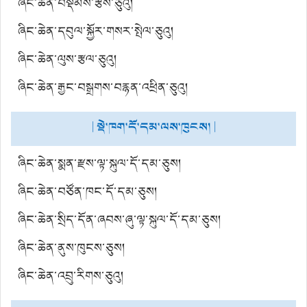
ཞིང་ཆེན་བསྡོམས་རྩིས་ཅུའུ།
ཞིང་ཆེན་དབུལ་སྐྱོར་གསར་སྤེལ་ཅུའུ།
ཞིང་ཆེན་ལུས་རྩལ་ཅུའུ།
ཞིང་ཆེན་རྒྱང་བསྒྲགས་བརྙན་འཕྲིན་ཅུའུ།
| སྡེ་ཁག་དོ་དམ་ལས་ཁུངས། |
ཞིང་ཆེན་སྨན་རྫས་ལྟ་སྐུལ་དོ་དམ་ཅུས།
ཞིང་ཆེན་བཙོན་ཁང་དོ་དམ་ཅུས།
ཞིང་ཆེན་སྲིད་དོན་ཞབས་ཞུ་ལྟ་སྐུལ་དོ་དམ་ཅུས།
ཞིང་ཆེན་ནུས་ཁུངས་ཅུས།
ཞིང་ཆེན་འབྲུ་རིགས་ཅུའུ།