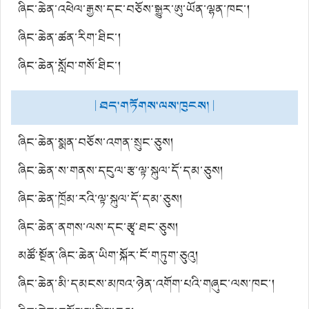
ཞིང་ཆེན་འཕེལ་རྒྱས་དང་བཅོས་སྒྱུར་ཨུ་ཡོན་ལྷན་ཁང་།
ཞིང་ཆེན་ཚན་རིག་ཐིང་།
ཞིང་ཆེན་སློབ་གསོ་ཐིང་།
| ཐད་གཏོགས་ལས་ཁུངས། |
ཞིང་ཆེན་སྨན་བཅོས་འགན་སྲུང་ཅུས།
ཞིང་ཆེན་ས་གནས་དངུལ་རྩ་ལྟ་སྐུལ་དོ་དམ་ཅུས།
ཞིང་ཆེན་ཁྲོམ་རའི་ལྟ་སྐུལ་དོ་དམ་ཅུས།
ཞིང་ཆེན་ནགས་ལས་དང་རྩྭ་ཐང་ཅུས།
མཚོ་སྔོན་ཞིང་ཆེན་ཡིག་སྐོར་ངོ་གཏུག་ཅུའུ།
ཞིང་ཆེན་མི་དམངས་མཁའ་ཉེན་འགོག་པའི་གཞུང་ལས་ཁང་།