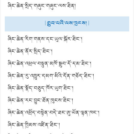
ཞིང་ཆེན་སྲིད་གཞུང་གཞུང་ལས་ཐིན།
| གྲུབ་པའི་ལས་ཁུངས། |
ཞིང་ཆེན་རིག་གནས་དང་ཡུལ་སྐོར་ཐིང་།
ཞིང་ཆེན་ནོར་སྲིད་ཐིང་།
ཞིང་ཆེན་འཕྲལ་བསྟུན་མཁོ་སྒྲུབ་དོ་དམ་ཐིང་།
ཞིང་ཆེན་རུ་འཁྱུར་དམག་མིའི་དོན་གཅོད་ཐིང་།
ཞིང་ཆེན་སྣོད་བཅུད་ཁོར་ཡུག་ཐིང་།
ཞིང་ཆེན་རང་བྱུང་ཐོན་ཁུངས་ཐིང་།
ཞིང་ཆེན་འཕྲོད་བསྟེན་བདེ་ཐང་ཨུ་ཡོན་ལྷན་ཁང་།
ཞིང་ཆེན་ཁྲིམས་འཛིན་ཐིང་།