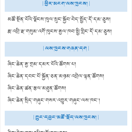
| ཕྱིར་མངག་ལས་ཁུངས། |
མཚོ་སྔོན་པོའི་ལྗོངས་ཁུལ་སྲུང་སྐྱོབ་བེད་སྤྱོད་དོ་དམ་ཅུས།
རྨ་འབྲི་རྫ་གསུམ་འགོ་ཁུངས་རྒྱལ་ཁབ་སྤྱི་གླིང་དོ་དམ་ཅུས།
| ལས་ཁུངས་གཞན་དག |
ཞིང་ཆེན་རྒྱ་གྲམ་དམར་པོའི་ཚོགས་པ།
ཞིང་ཆེན་དབང་པོ་སྐྱོན་ཅན་མཉམ་འབྲེལ་ལྷན་ཚོགས།
ཞིང་ཆེན་ཚན་རྩལ་མཐུན་ཚོགས།
ཞིང་ཆེན་སྲིད་གཞུང་གསར་འགྱུར་གཞུང་ལས་ཁང་།
| ཀྲུང་དབྱང་མཚོ་སྡོད་ལས་ཁུངས། |