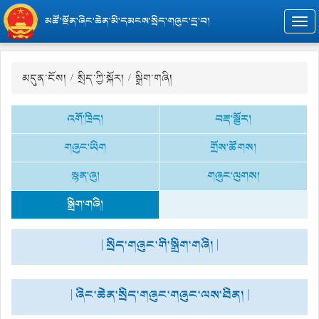
མཚོ་སྔོན་ཞིང་ཆེན་མི་དམངས་སྲིད་གཞུང་དྲ་བ།
Togg
navi
མདུན་ངོས།
/
སྲིད་ཀྱི་སྐོར།
/
སྒྲིག་གཞི།
འགོ་ཁྲིད།
བརྡ་སྦྱོར།
གཞུང་ཡིག
གྲོས་ཚོགས།
སྙན་ཞུ།
གཞུང་ལུགས།
སྒྲིག་གཞི།
| སྲིད་གཞུང་གི་སྒྲིག་གཞི། |
| ཞིང་ཆེན་སྲིད་གཞུང་གཞུང་ལས་ཐིན། |