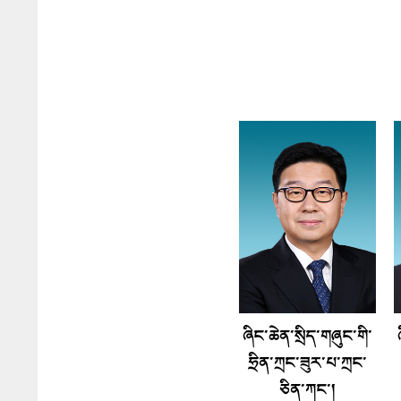
ཞིང་ཆེན་སྲིད་གཞུང་གི་
ཧྲིན་ཀྲང་ཟུར་པ་ཀྲང་
ཅིན་ཀང་།