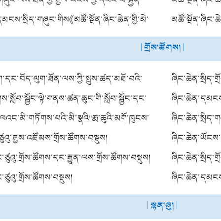
ཐེངས་གསུམ་པ་བྱེད་པའི་སྐོར་གྱི་བརྡ་སྦྱོར།
དམངས་སྲིད་གཞུང་གིས《མཚོ་སྔོན་ཞིང་ཆེན་གྱི་མེ་
ལས་གྲྭ་སྐྲུན་
མཚོ་སྔོན་ཞིང་
ཁུར་གཏན་འབེབས》དཔར་འགྲེམ་བྱས་པའི་སྐོར་གྱི་
འཛུགས་དང་མི་འབོ
སྲོག་ཆགས་ནང་འད
| གྲོས་ཚོགས། |
ག་དང་བོད་ལུག་ཐོན་ལས་ཀྱི་སྤུས་ཚད་མཐོ་བའི་
ཞིང་ཆེན་སྲིད་ག
ོགས་འདུ་བསྡུས།
་སློབ་སྦྱོང་ལྟེ་གནས་ཚན་ཆུང་གི་སློབ་སྦྱོང་དང་
གཅིག་པ་བསྡུས།
ཞིང་ཆེན་དམངས་
གས་པ་དང་ལག་བསྟར་བྱེད་པའི་སློབ་སྦྱོང་སློབ་
ལའང་མི་གཏོགས་པའི་མི་སྣའི“རྨ་ཆུའི་མགོ་ཁུངས་
བསྡུས།
ཞིང་ཆེན་སྲིད་ག
ོགས་འདུ་ཐེངས་གསུམ་པ་བསྡུས།
གྱི་འཛུགས་སྐྲུན་དང་སྤུས་ཚད་མཐོ་བའི་འཕེལ་
་ཙུའུ་རྒྱས་འཛོམས་གྲོས་ཚོགས་བསྡུས།
ཞིང་ཆེན་ཡོངས་ཀ
པའི་ལྟ་སྐུལ་ཞིབ་འཇུག་དང་མཚོ་སྔོན་ཞིང་ཆེན་གྱི་
་ཙུའུ་གྲོས་ཚོགས་དང་རྒྱུན་ལས་གྲོས་ཚོགས་བསྡུས།
ཞིང་ཆེན་སྲིད་གྲ
ུ་བསྡུས།
ཙུའུ་གྲོས་ཚོགས་བསྡུས།
ཞིང་ཆེན་དམངས་
ཚོགས་ཐེངས་ཉེ
| སྙན་ཞུ། |