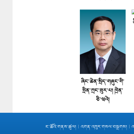
ཞིང་ཆེན་སྲིད་གཞུང་གི་
ཧྲིན་ཀྲང་ཟུར་པ། ཁྲེན་
ཅི་ཝའེ།
ང་ཚོའི་གནས་ཚུལ།
|
འགན་འཁུར་གསལ་བསྒྲགས།
|
འ