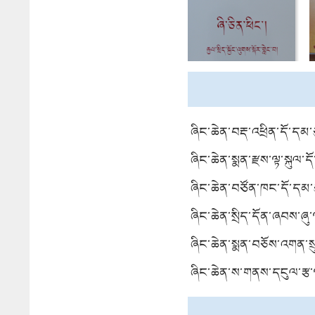
ཞིང་ཆེན་བརྡ་འཕྲིན་དོ་དམ་
ཞིང་ཆེན་སྨན་རྫས་ལྟ་སྐུལ་ད
ཞིང་ཆེན་བཙོན་ཁང་དོ་དམ་
ཞིང་ཆེན་སྲིད་དོན་ཞབས་ཞུ་ལ
ཞིང་ཆེན་སྨན་བཅོས་འགན་སྲ
ཞིང་ཆེན་ས་གནས་དངུལ་རྩ་ལ