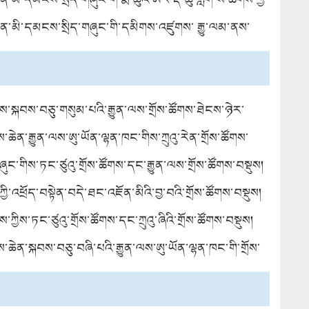
ས་གཞུང་བསྡུ་བྱས་པའི་ཁྱབ་ཁོངས་སུ་འཛུགས་སྐྲུན་ལས་གཞི་གསར་
ཆེན་མི་དམངས་སྲིད་གཞུང་གི་དམིགས་འཛུགས་ རྒྱུ་ལམ་ནས་
ར་སྤོ་སྡོད་བྱེད་མི་ཆོག་པའི་སྐོར་གྱི་ཁྱབ་བརྡ།
ྲེན་བྱེད་པའི་སྐོར་གྱི་ཁྱབ་བརྡ།
ྲོས་སྐབས་བཅུ་གསུམ་པའི་རྒྱུན་ལས་གྲོས་ཚོགས་ཐེངས་ཉེར་
ཆེན་རྒྱུན་ལས་ཨུ་ཡོན་ལྷན་ཁང་གིས་ཀྲུའུ་རེན་གྲོས་ཚོགས་
ཞུང་གིས་ཏང་ཙུའུ་གྲོས་ཚོགས་དང་རྒྱུན་ལས་གྲོས་ཚོགས་བསྡུས།
ྱི་འཕྲོད་བསྟེན་བདེ་ཐང་འཇོན་མིའི་བྱ་བའི་གྲོས་ཚོགས་བསྡུས།
ོས་ཀྱིས་ཏང་ཙུའུ་གྲོས་ཚོགས་དང་ཀྲུའུ་ཞིའི་གྲོས་ཚོགས་བསྡུས།
ཆེན་སྐབས་བཅུ་བཞི་པའི་རྒྱུན་ལས་ཨུ་ཡོན་ལྷན་ཁང་གི་གྲོས་
ར་གཉིས་པ་བསྡུས།