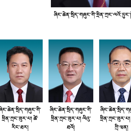
ཞིང་ཆེན་སྲིད་གཞུང་གི་ཧྲིན་ཀྲང་ལའོ་ཏུང་ཁ
ཞིང་ཆེན་སྲིད་གཞུང་གི་
ཞིང་ཆེན་སྲིད་གཞུང་གི་
ཞིང་ཆེན་སྲིད་གཞ
ཧྲིན་ཀྲང་ཟུར་པ། ཚེ་
ཧྲིན་ཀྲང་ཟུར་པ། ལིའུ་
ཧྲིན་ཀྲང་ཟུར་པ།
རིང་ཐར།
ཐའོ།
ཀྲི་ཝན།