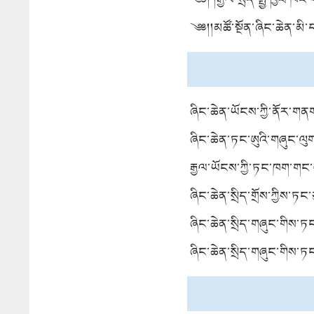
ཅན་ལ་དཔེ་འཐེན་བརྟག་དཔྱད་
༄༅།།མཚོ་སྔོན་ཞིང་ཆེན་མི་
གསོད་བདེ་འཇགས་ཀྱི་འགན་
བརྡ་སྦྱོར།
ཞིང་ཆེན་ཡོངས་ཀྱི་ནོར་གན
འཕེལ་རྒྱས་ཀྱི་སྐུལ་འདེད་ཚ
ཞིང་ཆེན་ཏང་ཨུའི་གཞུང་ལུགས
སྲིད་འབྲས་ལྟ་བ་ཡང་དག་འཛུ
རྒྱལ་ཡོངས་ཀྱི་ཏང་ཁག་གང་
གསོའི་ཆེད་དོན་ཞིབ་གྲོས་ཚ
རང་བྱུང་སྲུང་སྐྱོབ་ས་ཁུལ་
ཞིང་ཆེན་སྲིད་གྲོས་ཀྱིས་ཏང
རྒྱས”ཞེས་པ་བརྗོད་གཞི་བྱས་
ཞིང་ཆེན་སྲིད་གཞུང་གིས་ཏང
གནས་ཚུལ་ངོ་སྤྲོད་ཚོགས་འད
ཞིང་ཆེན་སྲིད་གཞུང་གིས་ཏང་