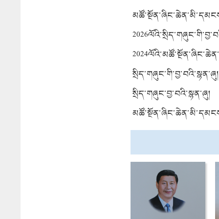
མཚོ་སྔོན་ཞིང་ཆེན་མི་དམང
གི་བྱ་བའི་སྙན་ཞུ།
2026ལོའི་སྲིད་གཞུང་གི་བྱ་བ
2024ལོའི་མཚོ་སྔོན་ཞིང་ཆེན་
སྲིད་གཞུང་གི་བྱ་བའི་སྙན་ཞུ།
སྲིད་གཞུང་བྱ་བའི་སྙན་ཞུ།
མཚོ་སྔོན་ཞིང་ཆེན་མི་དམང
གི་བྱ་བའི་སྙན་ཞུ།