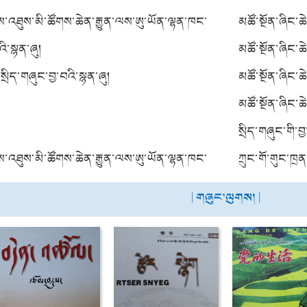
ས་འཐུས་མི་ཚོགས་ཆེན་རྒྱུན་ལས་ཨུ་ཡོན་ལྷན་ཁང་
མཚོ་སྔོན་ཞིང་ཆ
འི་སྙན་ཞུ།
དང2023ལོའི་སྔོ
མཚོ་སྔོན་ཞིང་ཆ
སྲིད་གཞུང་བྱ་བའི་སྙན་ཞུ།
སྤེལ་བའི་འཆར
མཚོ་སྔོན་ཞིང་
འབྱོར་དང་སྤྱི་
མཚོ་སྔོན་ཞིང་
སྲིད་གཞུང་གི་བྱ
ས་འཐུས་མི་ཚོགས་ཆེན་རྒྱུན་ལས་ཨུ་ཡོན་ལྷན་ཁང་
ཀྲུང་གོ་གུང་ཁྲ
བཞི་པའི་སྟེང་གི
| གཞུང་ལུགས། |