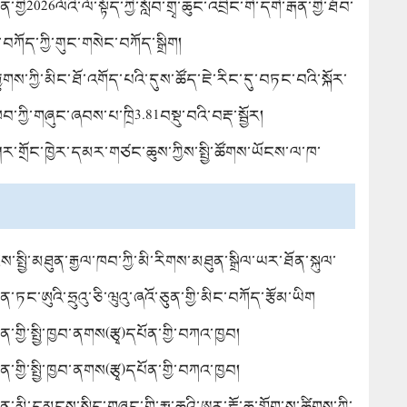
ེགས་པ་བསྡུ་བའི་བརྡ་སྦྱོར།
་གྱི2026ལོའི་ལོ་སྟོད་ཀྱི་སློབ་གྲྭ་ཆུང་འབྲིང་གི་དགེ་རྒན་གྱི་ཐོབ་
གྱི་ཡིག་རྒྱུགས་ལ་མིང་ཐོ་འགོད་པའི་བརྡ་ཐོ།
་བཀོད་ཀྱི་གུང་གསེང་བཀོད་སྒྲིག།
ྒྱུགས་ཀྱི་མིང་ཐོ་འགོད་པའི་དུས་ཚོད་ཇེ་རིང་དུ་བཏང་བའི་སྐོར་
ཁབ་ཀྱི་གཞུང་ཞབས་པ་ཁྲི3.81བསྡུ་བའི་བརྡ་སྦྱོར།
ཤར་གྲོང་ཁྱེར་དམར་གཙང་ཆུས་ཀྱིས་སྤྱི་ཚོགས་ཡོངས་ལ་ཁ་
ཁུལ་གྱི་ཆེད་གཉེར་ལས་དོན་པ་བསྡུ་བའི་བརྡ་སྦྱོར།（ཁག་གཉིས་
ས་སྤྱི་མཐུན་རྒྱལ་ཁབ་ཀྱི་མི་རིགས་མཐུན་སྒྲིལ་ཡར་ཐོན་སྐུལ་
ས།
ན་ཏང་ཨུའི་ཧྲུའུ་ཅི་ཝུའུ་ཞའོ་ཅུན་གྱི་མིང་བཀོད་རྩོམ་ཡིག
ན་གྱི་སྤྱི་ཁྱབ་ནགས(རྩྭ)དཔོན་གྱི་བཀའ་ཁྱབ།
ན་གྱི་སྤྱི་ཁྱབ་ནགས(རྩྭ)དཔོན་གྱི་བཀའ་ཁྱབ།
ེན་མི་དམངས་སྲིད་གཞུང་གི་རྨ་ཆུའི་ཨར་རྡོ་ཆུ་གློག་ས་ཚིགས་ཀྱི་