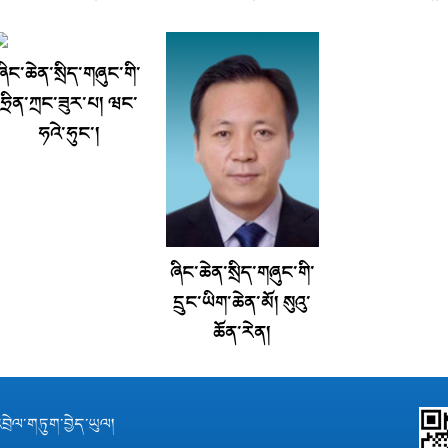
ཞིང་ཆེན་སྲིད་གཞུང་གི་
ཧྲིན་ཀྲང་ཟུར་པ། ཝང་
ཧའེ་ཧུང་།
ཞིང་ཆེན་སྲིད་གཞུང་གི་
དྲུང་ཡིག་ཆེན་མོ། སུའུ་
ཆོན་རེན།
བྲེལ་གཏུག་བྱེད་ཡུལ།