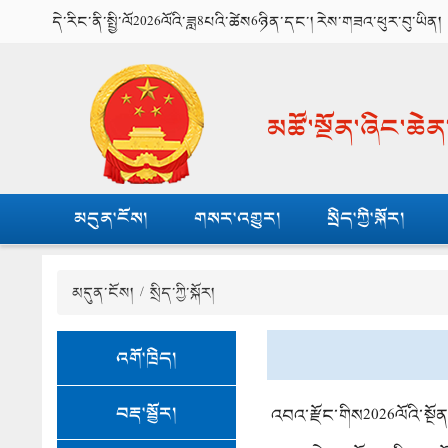
དེ་རིང་ནི་སྤྱི་ལོ2026ལོའི་ཟླ8པའི་ཚེས6ཉིན་དང་། རེས་གཟའ་ཕུར་བུ་ཡིན།
མཚོ་སྔོན་ཞིང་ཆེ
མདུན་ངོས།
གསར་འགྱུར།
སྲིད་ཀྱི་སྐོར།
མདུན་ངོས།
/
སྲིད་ཀྱི་སྐོར།
འགོ་ཁྲིད།
བརྡ་སྦྱོར།
འབའ་རྫོང་གིས2026ལོའི་སྔོན་