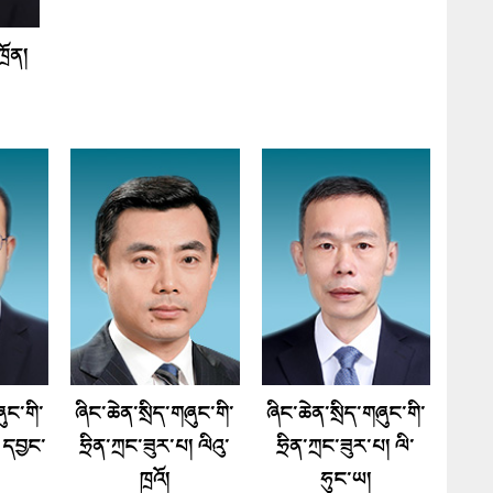
ྲོན།
ུང་གི་
ཞིང་ཆེན་སྲིད་གཞུང་གི་
ཞིང་ཆེན་སྲིད་གཞུང་གི་
 དབྱང་
ཧྲིན་ཀྲང་ཟུར་པ། ལིའུ་
ཧྲིན་ཀྲང་ཟུར་པ། ལི་
ཁྲའོ།
ཧུང་ཡ།