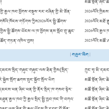
ོ།
ཉེན་རྟོག་རམ་འད
མཚོ་སྔོན་ཞིང་ཆེན
གྱི་རྒྱལ་ཁབ་ཕྱོགས་བསྡུས་རང་བཞིན་གྱི་མེ་ཟོན་
ཐང་རྒྱུགས་ལེན་
2026ལོའི་ཁྲིམས
270བསྡུ་བའི་བརྡ་སྦྱོར།
་གསོའི་ཁོངས་གཏོགས་ཀྱིས2026ལོར་སྤྱི་ཚོགས་
2026ལོའི་མཐོ་ར
་སློབ་འབྲིང་གི་སྒྲིག་ཁོངས་ཕྱིའི་དགེ་རྒན38བསྡུ་
གྱིས་སྤྱི་ཚོགས་ཡོངས་ལ་ཁ་ཕྱོགས་ནས་སློབ་གྲྭ་ཆུང་
གྱི་བརྡ་ཐོ།
2026ལོའི་རྒྱལ་
མིགས་བསལ་སློབ་གསོ）གི་དགེ་རྒན་བསྡུ་བའི་
ུས་ཚོད་གཏན་འཁེལ་བྱས།
2025ལོའི་མཚོ་
ཕྱོགས་ནས་སྡེ་
| གཞུང་ཡིག |
པ། ）
ི་དམངས་སྲིད་གཞུང་གཞུང་ལས་ཐིན་གྱིས《སྲིད་
ཀྲུང་ཧྭ་མི་དམང
ས་སྣོན་པའི་སྐོར་གྱི་བསམ་འཆར》དཔར་འགྲེམ་
ི་སྐྱེས་སྲོག་ཆགས་སྲུང་སྐྱོབ་སྲོལ་ཡིག
སྤེལ་བཅའ་ཁྲིམ
མཚོ་སྔོན་ཞིང་ཆེ
ི་དམངས་ཕན་ཞིང་ཕན་གྱི་ནོར་སྲིད་ཁ་གསབ་སྟེར་
མཚོ་སྔོན་ཞིང་ཆེ
ས《མཚོ་སྔོན་ཞིང་ཆེན་གྱི་ཕྱུགས་ལས་ཐོན་སྐྱེད་
མཐུན་རྒྱལ་ཁབ་ཀྱི་རྒྱལ་སྲིད་སྤྱི་ཁྱབ་ཁང་གི་བཀའ་
མཚོ་སྔོན་ཞིང་ཆེ
ཁ་གསབ་རོགས་དངུལ་སྟེར་བའི་ལས་གཞི》།
་གཞུང་ལས་ཐིན་གྱི་རྒྱལ་ཡོངས་ཀྱི་དབང་བོ་སྐྱོན་
མཚོ་སྔོན་ཞིང་ཆ