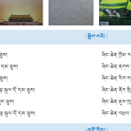
| སྒྲིག་གཞི། |
ཅུས།
ཞིང་ཆེན་ཁྲོམ་ར
ོ་དམ་ཅུས།
ཞིང་ཆེན་ནགས་
ཅུས།
ཞིང་ཆེན་རིག་ག
ྟ་སྐུལ་དོ་དམ་ཅུས།
ཞིང་ཆེན་ནོར་སྲ
ུང་ཅུས།
ཞིང་ཆེན་ནུས་ཁ
ྟ་སྐུལ་དོ་དམ་ཅུས།
ཞིང་ཆེན་འཕྲལ་བ
| འགོ་ཁྲིད། |