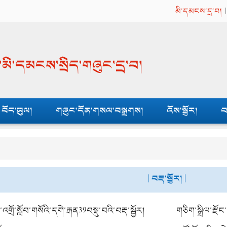
མི་དམངས་དྲ་བ།
ན་མི་དམངས་སྲིད་གཞུང་དྲ་བ།
བོད་ཡུལ།
གཞུང་དོན་གསལ་བསྒྲགས།
འོས་སྦྱོར།
བ
| བརྡ་སྦྱོར། |
འགྲོ་སློབ་གསོའི་དགེ་རྒན39བསྡུ་བའི་བརྡ་སྦྱོར།
གཅིག་སྒྲིལ་རྫོང