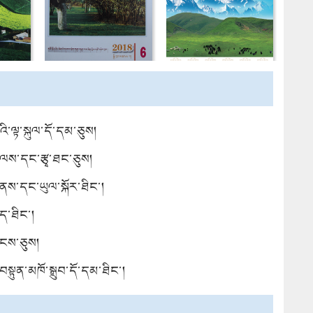
འི་ལྟ་སྐུལ་དོ་དམ་ཅུས།
ལས་དང་རྩྭ་ཐང་ཅུས།
ནས་དང་ཡུལ་སྐོར་ཐིང་།
ིད་ཐིང་།
ུངས་ཅུས།
སྟུན་མཁོ་སྒྲུབ་དོ་དམ་ཐིང་།