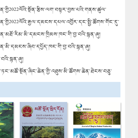
ེན་གྱི2022ལོའི་སྔོན་རྩིས་ལག་བསྟར་བྱས་པའི་གནས་ཚུལ་
ན་རྩིས་འཆར་ཟིན་སྐོར་གྱི་སྙན་ཞུ།
ེན་གྱི2022ལོའི་རྒྱལ་དམངས་དཔལ་འབྱོར་དང་སྤྱི་ཚོགས་གོང་དུ་
་གཞི་ལག་བསྟར་བྱས་ཚུལ་དང2023ལོའི་རྒྱལ་དམངས་དཔལ་
ཆེན་མཐོ་རིམ་མི་དམངས་ཁྲིམས་ཁང་གི་བྱ་བའི་སྙན་ཞུ།
ཚོགས་གོང་དུ་སྤེལ་བའི་འཆར་གཞིའི་འཆར་ཟིན་སྐོར་གྱི་སྙན་ཞུ།
ཆེན་མི་དམངས་ཞིབ་དཔྱོད་ཁང་གི་བྱ་བའི་སྙན་ཞུ།
་བའི་སྙན་ཞུ།
ན་ཏང་མཚོ་སྔོན་ཞིང་ཆེན་གྱི་འཐུས་མི་ཚོགས་ཆེན་ཐེངས་བཅུ་
་སྙན་ཞུ།