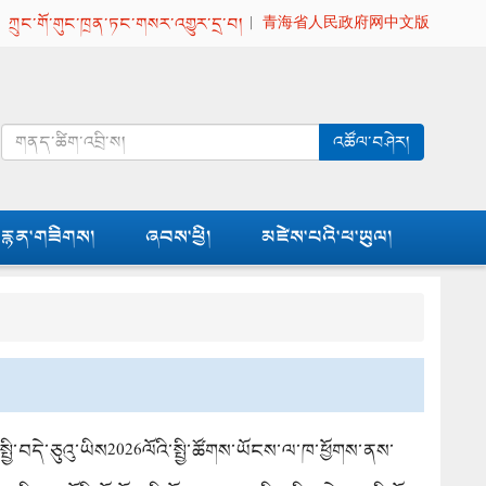
|
ཀྲུང་གོ་གུང་ཁྲན་ཏང་གསར་འགྱུར་དྲ་བ།
|
青海省人民政府网中文版
འཚོལ་བཤེར།
རྙན་གཟིགས།
ཞབས་ཕྱི།
མཛེས་པའི་ཕ་ཡུལ།
་སྤྱི་བདེ་ཅུའུ་ཡིས2026ལོའི་སྤྱི་ཚོགས་ཡོངས་ལ་ཁ་ཕྱོགས་ནས་