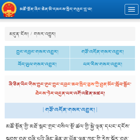
མཚོ་སྔོན་ཞིང་ཆེན་མི་དམངས་སྲིད་གཞུང་དྲ་བ།
Togg
navi
མདུན་ངོས།
/
གསར་འགྱུར།
ཀྲུང་དབྱང་གསར་འགྱུར།
གཙོ་འདོན་གསར་འགྱུར།
བོད་ཡུལ་གསར་འགྱུར།
པར་རིས་གསར་འགྱུར།
ཞི་ཅིན་ཕིང་གིས་ཀྲུང་གུང་ཀྲུང་དབྱང་ཆབ་སྲིད་ཅུས་ཀྱི་ཐུན་མོང་སློབ་སྦྱོང་
ཐེངས་ཉེར་བདུན་པར་འགོ་འཛིན་མཛད།
| གཙོ་འདོན་གསར་འགྱུར། |
མཚོ་སྔོན་གྱི་མཐོ་སྒང་གྲང་བསིལ་སྔོ་ཚལ་གྱི་སྐྱེ་ལྡན་དཔང་དངོས་
ར་སྤྲོད་གཞི་ཁྱོན་རྒྱུན་མཐུད་ངང་ཆེ་རུ་ཕྱིན།
སྐབས་བཅུ་བཞི་པའི་ཞིང་ཆེན་ཨུ་ཡོན་ལྷན་ཁང་གི་རེས་སྐོར་བཅུ་