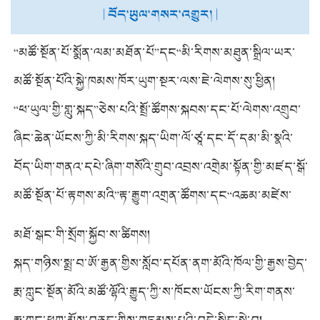
| བོད་ཡུལ་གསར་འགྱུར། |
“མཚོ་སྔོན་པོ་སྨོན་ལམ་མཐོན་པོ”དང“མི་རིགས་མཐུན་སྒྲིལ་ཡར་
ཐོན་རྟགས་མའི”ཞིང་ཆེན་ཡོངས་ཀྱི་སྡེ་ཆེན་རྩེད་རའི་ལ་གཞས་
མཚོ་སྔོན་པོའི་སྐྱེ་ཁམས་ཁོར་ཡུག་སྔར་ལས་ཇེ་ལེགས་སུ་ཕྱིན།
འགྲན་སྡུར་སྐབས་བཅུ་པ་འཚོགས།
“ཕ་ཡུལ་གྱི་གླུ་སྐད”ཅེས་པའི་སྤྲོ་ཚོགས་སྐབས་དང་པོ་ལེགས་འགྲུབ་
བྱུང་།
ཞིང་ཆེན་ཡོངས་ཀྱི་མི་རིགས་སྐད་ཡིག་ལོ་ཙཱ་དང་དོ་དམ་མི་སྣའི་
གསོ་སྦྱོང་འཛིན་གྲྭ་ཟི་ལིང་དུ་བསྡུས།
བོད་ཡིག་གནའ་དཔེ་ཞིག་གསོའི་གྲུབ་འབྲས་འགྲེམ་སྟོན་གྱི་མཛད་སྒོ་
ཞིག་འབར་ཁམས་ནས་འཚོགས།
མཚོ་སྔོན་པོ་རྟགས་མའི”རྟ་རྒྱུག་འགྲན་ཚོགས་དང“འཆམ་མཛེས་
གསེར་ཆེན”ཞེས་པའི་སྒྲ་སྙན་རྡུང་ལེན་འགྲན་ཚོགས་སྐབས་དགུ་པའི་
མཐོ་སྒང་གི་སྲོག་སྐྱོབ་ས་ཚིགས།
ཕྲེང་བསྟར་བྱ་འགུལ་སྤེལ།
སྐད་གཉིས་སྨྲ་བ་ཨོ་རྒྱན་གྱིས་སློབ་དཔོན་ནག་མོའི་ཁོལ་གྱི་རྒྱས་བྱེད་
མའི་ཟློས་གར་བོད་ཡིག་ཏུ་བསྒྱུར་ཏེ་པར་སྐྲུན་བྱས།
རྨ་ཀླུང་སྔོན་མོའི་མཚོ་ལྷོའི་རྒྱུད་ཀྱི་ས་ཁོངས་ཡོངས་ཀྱི་རིག་གནས་