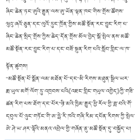
པའི་སྐོར་ཞིབ་ལེགས་གྲུབ་བྱུང་ནས་གཅིག་སྡུད་ཕྱིར་ལྡོག་བྱས།
ཞིང་ཆེན་ཏང་ཨུའི་རྒྱུན་ལས་ཨུ་ཡོན་ལྷན་ཁང་གིས་གྲོས་ཚོགས་
བསྡུས་པ་དང་། ཝུའུ་ཞའོ་ཅུན་གྱིས་འགོ་འཛིན་བྱས།
ཝུའུ་ཞའོ་ཅུན་དང་ལུའོ་ཏུང་ཁྲོན་གྱིས་མཚོ་སྔོན་རང་བྱུང་རིག་པ་
དང་བཟོ་སྐྲུན་རིག་པའི་སློབ་གླིང་ལ་ཁ་གཏད་རོགས་སྐྱོར་བྱེད་པའི་
ཞིང་ཆེན་སྲིད་གྲོས་ཀྱིས་ཆེད་དོན་གྲོས་མོལ་བྱེད་སྒོ་སྤེལ་ནས་མཚོ་
མཐོ་རིམ་སློབ་གྲྭ་དང་དེ་བཞིན་སློབ་གྲྭ་དགུའི་མནའ་འབྲེལ་གྱི་
སྔོན་གྱི་ཚྭའི་ཐོན་ཁུངས་ནུས་ལྡན་ངང་གསར་སྤེལ་བེད་སྤྱོད་བྱེད་
མཚོ་སྔོན་རང་བྱུང་རིག་པ་དང་བཟོ་སྐྲུན་རིག་པའི་སློབ་གླིང་ལ་ཁ་
ཁོངས་མིའི་འབྲེལ་ཡོད་འགོ་ཁྲིད་དང་ཐུག་འཕྲད་བྱས།
པར་སྐུལ་འདེད་བཏང་སྟེ་འཛམ་གླིང་རིམ་པའི་ཚྭ་མཚོའི་ཐོན་ལས་
གཏད་རོགས་སྐྱོར་བྱེད་པའི་མཐོ་རིམ་སློབ་གྲྭའི་མཉམ་འབྲེལ་གྲོས་
སྟོན་ཚུགས།
རྟེན་གཞི་བསྐྲུན་པར་རོགས་འདེགས་བྱས།
ཚོགས་སྐབས་གཉིས་པ་བསྡུས།
“མཚོ་སྔོན་པོ་སྨོན་ལམ་མཐོན་པོ”དང“མི་རིགས་མཐུན་སྒྲིལ་ཡར་
ཐོན་རྟགས་མའི”ཞིང་ཆེན་ཡོངས་ཀྱི་སྡེ་ཆེན་རྩེད་རའི་ལ་གཞས་
རྨ་ཡུལ་མགོ་ལོག་ཏུ་འཁྲབས་པའི《འཇང་གླིང་གཡུལ་འགྱེད》ཀྱི་གཟི་
འགྲན་སྡུར་སྐབས་བཅུ་པ་འཚོགས།
བྱིན།
ཚན་རིག་པས་ཐོག་དང་པོར"ཉི་མའི་ཁྱིམ་རྒྱུད་ཕྱི་རོལ་གྱི་ཟླ་བའི་གོ་
ལ"ལྟ་འཇལ་བྱེད་ཐུབ་སོང་།
དབུལ་པོ་ཉུང་གཏོང་གི་ཨ་ཧྥེ་རི་ཁའི་གཞི་རིམ་དཔོན་རིགས་ཀྱི་སྤེལ་
རེས་ཟབ་སྦྱོང་འཛིན་གྲྭ་མཚོ་སྔོན་དུ་འཚོགས་པ།
ཨེ་ཤེ་ཡ་ཤར་ལྷོའི་མནའ་འབྲེལ་གྱི་གཞོན་ནུ་མཚོ་སྔོན་དུ་བསྐྱོད་པ།