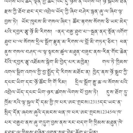
ལེགས་པའི་ཚད་ལྡན་གྱི་ཚོང་ཁང་དུ་ཉོས་ན་ལེགས་ལ། ཉོ་སྐབས་ཐོན་
རྫས་ཀྱི་ཐོབ་ཐང་དང་འབྲེལ་ཡོད་ཀྱི་ཞིབ་བཤེར་སྙན་ཞུ་ལ་ཞིབ་ལྟ་
བྱས་ཏེ། ཡོང་ཁུངས་མི་གསལ་ཞིང་། ཚོང་རྟགས་སོགས་ཅི་ཡང་མེད་
པའི་དབྱར་རྩྭ་ཉོ་མི་རིགས། “ནད་བརྒྱ་ཐུབ་པ”“སྐྲན་ནད་སྔོན་འགོག་
ཐུབ་པ”ལ་སོགས་དྲིལ་སྒྲོག་རྫུན་མ་རིགས་ལ་བློ་མི་གཏད་ཅིང་། ཕན་
ནུས་གསལ་བཤད་ལ་ལྟ་སྟངས་ཚུལ་མཐུན་བཟུང་ནས“རིན་གོང་ཆེན་
པོའི”དབྱར་རྩྭ་འཐོམས་སྙེག་མི་བྱེད་པར་མཁྱེན། གལ་ཏེ་ཁྲིམས་
འགལ་སྒྲིག་འགལ་གྱི་བྱ་སྤྱོད་དེ་རིགས་མཐོང་ན། ཁྱེད་ནས་ཉོ་སྒྲུབ་ཀྱི་
དཔང་ཡིག་དང་ཉོ་ཚོང་གི་གོ་རིམ། དྲིལ་སྒྲོག་རྒྱུ་ཆ་ལ་སོགས་པའི་
འབྲེལ་ཡོད་དཔང་ཡིག་ཉར་ཚགས་ལེགས་པོ་བྱས་ཏེ། དུས་ཐོག་ཏུ་
ཁྲོམ་རའི་ལྟ་སྐུལ་དོ་དམ་གྱི་ཁ་པར་ཨང་གྲངས12315དང་ཡང་ན་
སྲིད་དོན་ཞབས་ཞུའི་དམངས་ཕན་ཁ་པར་ཨང་གྲངས12345ལ་ཁ་
པར་བརྒྱབ་ནས་ཞུ་གཏུག་བྱས་ནས་རང་བདག་གི་ཁྲིམས་མཐུན་ཁེ་
དབང་ལ་ཁྲིམས་བཞིན་འགན་སྲུང་བྱེད་ཆོག་པ་ཡིན།