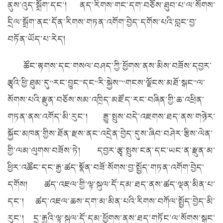
ནུས་འུད་སྒྲོག་དང་། ནད་རིགས་གང་དག་བཅོས་ཐུབ་པ་ལ་སོགས་
དྲིལ་སྒྲོག་ནང་དོན་རིགས་གཏན་འགོག་བྱེད་དགོས་པའི་བླང་བྱ་
བཏོན་ཡོད་པ་རེད།
ཚོང་རྟགས་དང་གསལ་བཤད་ཀྱི་ཕྱོགས་ནས་མིས་བཟོས་དབྱར་
རྩྭའི་ཕྱི་ཐུམ་དུ“རང་བྱུང”དང“རི་སྐྱེས”“གངས་ལྗོངས་མཐོ་སྒང”ལ་
སོགས་པའི་རྫུན་བཅོས་སམ་འཁྲིད་མཛོད་རང་བཞིན་གྱི་ཆ་འཕྲིན་
གཏན་ནས་འགོད་མི་རུང་། རྒྱུ་སྤུས་བདེ་འཇགས་ཐད་ནས་གཉེར་
སྐྱོང་མཁན་གྱིས་ཐོན་རྫས་ནང་འདྲེན་བྱེད་དུས་ཞིབ་བཤེར་རྩིས་ལེན་
གྱི་ལམ་ལུགས་བཟོས་ཏེ། དབྱར་རྩྭ་སྤུས་ངན་དང་ཡང་ན་རྫུན་མ་
ཕྱིར་འཚོང་དང་རྒྱ་ཚད་སྣོན་བཟོ་སོགས་བྱ་སྤྱོད་གཏན་འགོག་བྱེད་
དགོས། ཚད་འཇལ་གྱི་ལྟ་སྐུལ་དོ་དམ་ཐད་ནས་ཚད་ལྡན་མིན་པ་
དང་། ཚད་འཇལ་ཆས་དག་མ་མིན་པའི་རིགས་བཀོལ་སྤྱོད་བྱེད་མི་
རུང་། དྲ་རྒྱའི་ལྟ་སྐུལ་དོ་དམ་ཕྱོགས་ནས་ཐད་གཏོང་ལ་སོགས་སྒང་