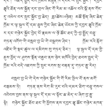
དང་། འཛད་སྤྱོད་པའི་ཁྲིམས་མཐུན་ཁེ་དབང་ལ་སྲུང་སྐྱོང་། དབྱར་
རྩྭའི་ཐོན་ལས་སྐྱོན་དང་བྲལ་ཞིང་གོ་རིམ་མ་འཆོལ་བའི་སྒོ་ནས་གོང་
དུ་འཕེལ་བར་སྲུང་སྐྱོང་བྱ་ཆེད། ཟླ5ཚེས14ཉིན། མཚོ་སྔོན་ཞིང་ཆེན་
ཁྲོམ་ར་ལྟ་སྐུལ་དོ་དམ་ཅུས་ཀྱིང་ཞིང་ཆེན་ཡོངས་ཀྱི་དབྱར་རྩྭའི་ཁྲོམ་
ར་དང་གཉེར་སྐྱོང་བྱེད་པོ་རྣམས་ལ་ཉོ་ཚོང་ཐད་ཀྱི“བྱ་སྤྱོད་བཅུ་
གཏན་འགོག”གི་བསླབ་བྱ་ཡི་གེ་བསྒྲགས་ཤིང་། ཁྲོམ་རའི་རྙོག་
འཛིང་གི་སྣང་ཚུལ་ལ་དམིགས་སུ་གཏད་ཅིང་། ལྟ་སྐུལ་དོ་དམ་གྱི་
ནུས་ཕྱོད་ལ་ཤུགས་སྣོན་བརྒྱབ་ནས་ཉེར་མཁོའི་བྱེད་ཐབས་སྤྱད་དེ་
ཁྲོམ་རའི་བདེ་འཇགས་ཀྱི་སྲུང་རགས་སྲ་བརྟན་དུ་གཏང་རྒྱུ་རེད།
བསླབ་བྱ་ཡི་གེ་དེས་གཉེར་སྐྱོང་གི་གོ་རིམ་ཧྲིལ་བོ་ནས་མགོ་
བརྩམས་ཏེ། གཏན་ནས་རེག་མི་རུང་བའི“དམར་ཐིག”བཅུ་གསལ་
འབེབས་བྱས་ནས་ལྟ་སྐུལ་དོ་དམ་ལ་སྟོང་ཆ་མེད་པ་ཞིག་བྱ་རྒྱུ་
སྟེ། གཉེར་སྐྱོང་ཐོབ་ཐང་གི་ཕྱོགས་ནས་དབྱར་རྩྭ་ཚོང་གཉེར་མཁན་