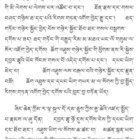
གི་མི་ལེགས་པ་ལེགས་པར་འཚོང་བ་དང་། ཐོན་རྫས་དང་གསལ་
བཤད་གཉིས་ཐ་དད་པའི་རིགས་གཏན་འགོག་བྱེད་རྒྱུ་དང་། ཐད་
གཏོང་གཉེར་སྐྱོང་བྱེད་པོས་གཉེར་སྐྱོང་ཐོབ་ཐང་གསལ་བསྒྲགས་
དགོས་པ་ཟད། ཐད་གཏོང་གི་བརྒྱུད་རིམ་མ་མཐའ་ཡང་ལོ་གསུམ་ལ་
སོར་འཇོག་བྱེད་དགོས། ཆོག་འཐུས་གཉེར་སྐྱོང་གི་ཕྱོགས་ནས་རི་སྐྱེས་
དབྱར་རྩྭའི་ཡོང་ཁོངས་གསལ་བོ་འདེད་དགོས་པ་དང་། དཔང་ཡིག་
མེད་པ། ཆོག་འཐུས་ལས་བརྒལ་བའི་གཉེར་སྐྱོང་དང་རྫུན་
བཟོ། ཆོག་འཐུས་དང་དཔང་ཡིག་གཡར་མ་ལ་སོགས་ཀྱི་བྱ་སྤྱོད་
རིགས་གཏན་འགོག་བྱེད་དགོས་པའི་བླང་བྱ་བཏོན་ཡོད།
ཞིང་ཆེན་ཁྲོམ་ར་ལྟ་སྐུལ་དོ་དམ་ཅུས་ཀྱིས་རྒྱ་ཆེའི་འཛད་སྤྱོད་
པ་རྣམས་ལ་ཞུ་དོན། དབྱར་རྩྭ་ཉོ་དུས་དགོས་ངེས་ཀྱི་དཔང་ཡིག་
དང་ཐོབ་ཐང་། འཐུས་ཡིག་ལ་སོགས་ཆ་ཚང་བ། མཚན་སྙན་ཡང་