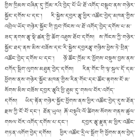
གྱིས་ཁྲིམས་བཞིན་དུ་ཁྲོམ་རའི་བྱེད་པོ་ཡི་ཐོ་འགོད་བསྒྲུབ་ནས་གཉེར་
སྐྱོང་དགོས་པ་དང་། རི་སྐྱེས་དབྱར་རྩྭ་ཕྱིར་འཚོང་བྱེད་མཁན་གྱིས་
འབྲེལ་ཡོད་གཉེར་སྐྱོང་གི་ཁྱབ་ཁོངས་ལ་ཐོ་འགོད་བྱེད་དགོས་པ་མ་
ཟད་ནགས་རྩྭ་སྡེ་ཚན་གྱི་ཆོག་འཐུས་ཐོབ་དགོས། ས་ཁོངས་ཀྱི་གཉེར་
སྐྱོང་ཐད་ནས་མིས་བཟོས་དང་རི་སྐྱེས་དབྱརརྩྭ་གཉིས་ཕྱེས་ཏེ་བྲིན་
འཚོང་བྱེད་དགོས་པ་དང་། ཉོ་ཚོང་ཁྲོམ་ར་ཕྱོགས་བསྡུས་བྱས་ནས་
བཀོད་སྒྲིག་ལུགས་མཐུན་བྱེད་དགོས། རིན་གོང་གི་ལྟ་སྐུལ་དོ་དམ་
ཕྱོགས་ནས་གཉེར་སྐྱོང་མཁན་གྱིས་རིན་གོང་དང་ཚོང་རྟགས་ངོ་མ་
སོགས་མིས་བཟོས་དབྱར་རྩྭའི་ཕྱི་ཐུམ་དུ་གསལ་བོར་འགོད་
དགོས། ཡིད་རྟོན་གཉེར་སྐྱོང་ཕྱོགས་ནས་ཕྱིར་འཚོང་བྱེད་དུས་ཐོན་
རྫས་ཀྱི་ངོ་བོ་དང་། ཐོན་ཡུལ། རྐོ་བསྡུའི་ལོ་ཚིགས་སོགས་གནས་ཚུལ་
གསལ་བོར་འགོད་དགོས་པ་དང་། དབྱར་རྩྭ་རྫུན་མ་ཕྱིར་འཚོང་
གཏན་འགོག་བྱེད་དགོས། ཕྱིར་འཚོང་དྲིལ་སྒྲོག་གི་ཕྱོགས་ནས་བྱེད་