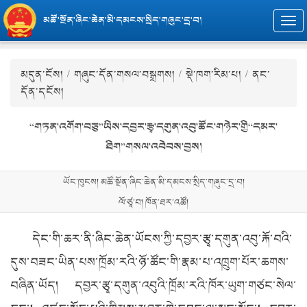
མཚོ་སྔོན་ཞིང་ཆེན་མི་དམངས་སྲིད་གཞུང་དྲ་བ།
Togg
navi
མདུན་ངོས།
/
གཞུང་དོན་གསལ་བསྒྲགས།
/
སྡེ་ཁག་རིམ་པ།
/ ནང་
དོན་དངོས།
“གཏན་འགོག་བཅུ”ཡིས་དབྱར་རྩྭ་དགུན་འབུ་ཚོང་གཉེར་གྱི“དམར་
ཐིག”གསལ་འབེབས་བྱས།
ཡོང་ཁུངས། མཚོ་སྔོན་ཞིང་ཆེན་མི་དམངས་སྲིད་གཞུང་དྲ་བ།
ལོ་ཙཱ་བ། ཁོན་ཐར་འཚོ།
དེང་གི་ཆར་ནི་ཞིང་ཆེན་ཡོངས་ཀྱི་དབྱར་རྩྭ་དགུན་འབུ་རྐོ་བའི་
དུས་བཟང་ཡིན་པས་ཁྲོམ་རའི་ཉོ་ཚོང་གི་རྣམ་པ་འཁྲུག་པོར་ཆགས་
བཞིན་ཡོད། དབྱར་རྩྭ་དགུན་འབུའི་ཁྲོམ་རའི་ཁོར་ཡུག་གཙང་སེལ་