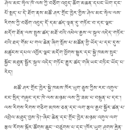
ཤེལ་མང་སྭེལ་ཁེ་ལས་ཀྱི་བཙོག་འབུད་ཆོག་མཆན་དཔང་ཡིག་དང་
པོ་སྤྲད་པ་དེ་ཐོག་ནས་མཚོ་ཤར་གྲོང་ཁྱེར་གྱིས་ཤེལ་མང་སྭེལ་ལས་
རིགས་ཀྱི་བཙོག་འབུད་དོ་དམ་ཚད་ལྡན་དུ་གཏོང་བ་དང་ལྗང་
མདོག་ཐོན་ལས་སྤུས་ཚད་མཐོ་བའི་འཕེལ་རྒྱས་ལ་སྐུལ་འདེད་གཏོང་
བའི་ཐད་གོམ་པ་གལ་ཆེན་ཞིག་སྤོས་པ་མཚོན་གྱི་ཡོད་པ་དང་དུས་
མཚུངས་དཔལ་འབྱོར་ལྗང་མདོག་ཕྱོགས་སྒྱུར་དང་སྐྱེ་ཁམས་སྲུང་
སྐྱོང་མཐུན་སྦྱོར་སྐུལ་འདེད་གཏོང་རྒྱུར་ཚད་གཞི་ཡང་བཏིང་ཡོད་པ་
རེད།
མཚོ་ཤར་གྲོང་ཁྱེར་སྐྱེ་ཁམས་ཁོར་ཡུག་ཅུས་ཀྱིས་རང་འགུལ་
ངང་སྲིད་གཞུང་དང་ཁེ་ལས་མཉམ་ལས་ཀྱི་ཟམ་པ་བསྐྲུན་པ་དང་།
ལས་རིགས་རིགས་གཅིག་མཁས་ཅན་དང་ལག་རྩལ་རྒྱབ་སྐྱོར་ཚན་པ་
འབྲེལ་མཐུད་བྱས་ཏེ།“ཞིང་ཆེན་དང་གྲོང་ཁྱེར་མཉམ་འགུལ་ལག་
རྩལ་རོགས་སྐྱོར་ཚོགས་ཆུང་”བཙུགས་པ་དང་།ཁོར་ཡུག་ཤུགས་རྐྱེན་