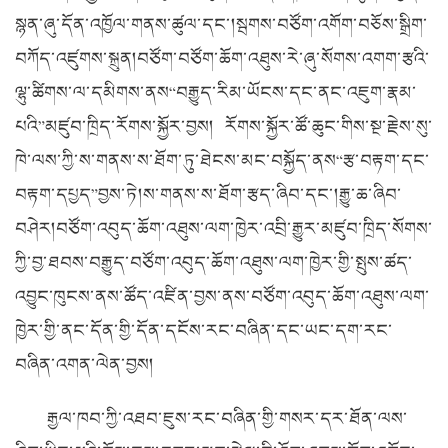
སྙན་ཞུ་དོན་འཁྱོལ་གནས་ཚུལ་དང་།སྦགས་བཙོག་འགོག་བཅོས་སྒྲིག་
བཀོད་འཛུགས་སྐྲུན།བཙོག་བཙོག་ཆོག་འཐུས་རེ་ཞུ་སོགས་འགག་རྩའི་
ལྷུ་ཚིགས་ལ་དམིགས་ནས“བརྒྱུད་རིམ་ཡོངས་དང་ནང་འཇུག་རྣམ་
པའི”མཛུབ་ཁྲིད་རོགས་སྐྱོར་བྱས། རོགས་སྐྱོར་ཚོ་ཆུང་གིས་སྔ་རྗེས་སུ་
ཁེ་ལས་ཀྱི་ས་གནས་ས་ཐོག་ཏུ་ཐེངས་མང་བསྐྱོད་ནས“རྩ་བརྟག་དང་
བརྟག་དཔྱད”བྱས་ཏེ།ས་གནས་ས་ཐོག་རྩད་ཞིབ་དང་།རྒྱུ་ཆ་ཞིབ་
བཤེར།བཙོག་འབུད་ཆོག་འཐུས་ལག་ཁྱེར་འབྲི་རྒྱུར་མཛུབ་ཁྲིད་སོགས་
ཀྱི་བྱ་ཐབས་བརྒྱུད་བཙོག་འབུད་ཆོག་འཐུས་ལག་ཁྱེར་གྱི་སྤུས་ཚད་
འབྱུང་ཁུངས་ནས་ཚོད་འཛིན་བྱས་ནས་བཙོག་འབུད་ཆོག་འཐུས་ལག་
ཁྱེར་གྱི་ནང་དོན་གྱི་དོན་དངོས་རང་བཞིན་དང་ཡང་དག་རང་
བཞིན་འགན་ལེན་བྱས།
རྒྱལ་ཁབ་ཀྱི་འཐབ་ཇུས་རང་བཞིན་གྱི་གསར་དར་ཐོན་ལས་