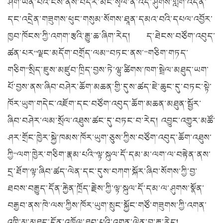
ཤིག་ཡིན་པའི་ངོས་ནས་བདར་མང་སྭེལ་ནི་འོད་ཤུགས་གློག་འདོན་
དང་འདྲེན་གཟུགས་ཕུང་གསུམ་སོགས་ཐཱན་དམའ་བའི་དཔལ་འབྱོར་
ཁྱབ་ཁོངས་ཀྱི་འགག་རྩའི་རྒྱུ་ཆ་ཞིག་རེད། ད་ཐེངས་བཙོག་འབུད་
ཚན་པར“ལྗང་མདོག་བགྲོད་ལམ”བཏང་ནས་“གཅིག་གཏད་
གཅིག”སྲིད་ཇུས་མཛུབ་ཁྲིད་བྱས་ཏེ་ལྷུ་ཚིགས་ཁག་སྦྲེལ་མཐུད་ཡག་
པོ་བྱས་ནས་ཞིབ་བཤེར་ཆོག་མཆན་གྱི་དུས་ཚད་ཇེ་ཆུང་དུ་བཏང་སྟེ་
ཁོར་ཡུག་གདེང་འཇོག་དང་བཙོག་འབུད་ཆོག་མཆན་མཐུན་སྦྱོར་
ཞིབ་བཤེར་ལམ་སྲོལ་འཐུས་ཚང་དུ་བཏང་བ་རེད། འབྱུང་འགྱུར་མཚོ་
ཤར་གྲོང་ཁྱེར་སྐྱེ་ཁམས་ཁོར་ཡུག་ཅུས་ཀྱིས་བཙོག་འབུད་ཆོག་འཐུས་
ཀྱི“ལག་ཁྱེར་གཅིག་རྣམ་པའི”ལྟ་སྐུལ་དོ་དམ་མ་ལག་ལ་བརྟེན་ནས་
དྲ་ཐོག་ལྟ་ཞིབ་ཚད་ལེན་དང་དུས་བཀག་སྐོར་ཞིབ་སོགས་ཀྱི་བྱ་
ཐབས་བརྒྱུད་དོན་རྐྱེན་ཁྲོད་རྗེས་ཀྱི་ལྟ་སྐུལ་དོ་དམ་ལ་ཤུགས་སྣོན་
བརྒྱབ་ནས་ཁེ་ལས་ཀྱིས་ཁོར་ཡུག་སྲུང་སྐྱོང་གཙོ་གཟུགས་ཀྱི་འགན་
འཁྲི་མུ་མཐུད་དོན་འཁྱོལ་ཐུབ་པའི་འགན་ལེན་བྱ་རྒྱུ་རེད།