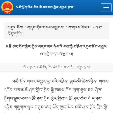
མཚོ་སྔོན་ཞིང་ཆེན་མི་དམངས་སྲིད་གཞུང་དྲ་བ།
Togg
navi
མདུན་ངོས།
/
གཞུང་དོན་གསལ་བསྒྲགས།
/
ས་གནས་རིམ་པ།
/ ནང་
དོན་དངོས།
མཚོ་ཤར་གྲོང་ཁྱེར་གྱིས་བདར་མང་སྭེལ་ཁེ་ལས་ཀྱི་བཙོག་འབུད་ཆོག་འཐུས་
ལག་ཁྱེར་དང་པོ་སྤྲད་པ།
ཡོང་ཁུངས། མཚོ་སྔོན་ཞིང་ཆེན་མི་དམངས་སྲིད་གཞུང་དྲ་བ།
མཚོ་སྔོན་གསར་འགྱུར་དྲ་བའི་འཕྲིན། ཟླ6པའི་ཚེས9ཉིན། གསར་
འགོད་པས་མཚོ་ཤར་གྲོང་ཁྱེར་སྐྱེ་ཁམས་ཁོར་ཡུག་ཅུས་ནས་ཤེས་
རྟོགས་བྱུང་བར།མཚོ་ཤར་གྲོང་ཁྱེར་གྱིས་མཚོ་ཤར་སེང་གེ་དམར་
འདྲེན་གཟུགས་ཕུང་གསུམ་ཚད་ཡོད་ཀུང་སིར་མཚོ་ཤར་གྲོང་ཁྱེར་གྱི་