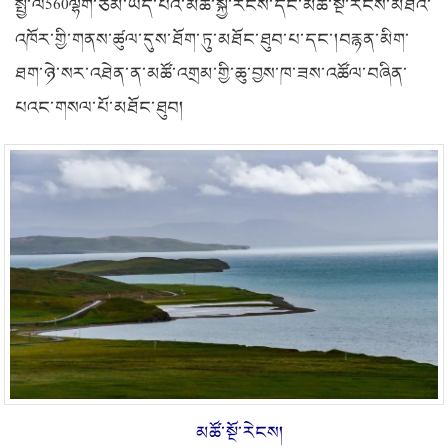
སྤྱི་ལེ
560
ལྷག་ཙམ་ཡོད་པའི་མཚོ་སྐྱ་རེངས་དང་མཚོ་སྔོ་རེངས་མཐའ་
འཁོར་གྱི་གནས་ཚུལ་དུས་ཐོག་ཏུ་མཐོང་ཐུབ་པ་དང་།བརྙན་མིག་
ཐག་ཉེ་སར་འཐེན་ན་མཚོ་འགྲམ་གྱི་ཆུ་བྱས་ཁ་ཟས་འཚོལ་བཞིན་
པའང་གསལ་པོ་མཐོང་ཐུབ།
མཚོ་སྔོ་རེངས།