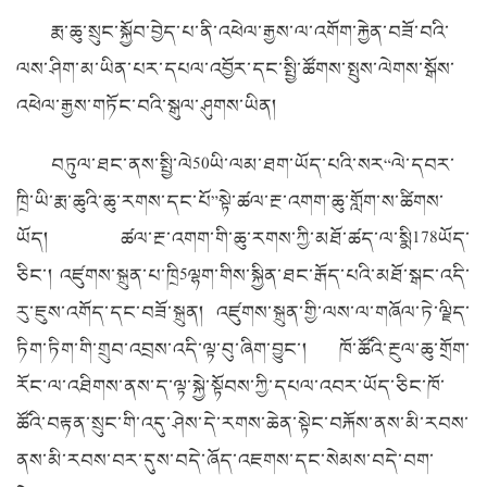
རྨ་ཆུ་སྲུང་སྐྱོབ་བྱེད་པ་ནི་འཕེལ་རྒྱས་ལ་འགོག་རྐྱེན་བཟོ་བའི་
ལས་ཤིག་མ་ཡིན་པར་དཔལ་འབྱོར་དང་སྤྱི་ཚོགས་སྤུས་ལེགས་སྒོས་
འཕེལ་རྒྱས་གཏོང་བའི་སྒུལ་ཤུགས་ཡིན།
བཏུལ་ཐང་ནས་སྤྱི་ལེ
50
ཡི་ལམ་ཐག་ཡོད་པའི་སར“ལེ་དབར་
ཁྲི་ཡི་རྨ་ཆུའི་ཆུ་རགས་དང་པོ”སྟེ་ཚལ་རྔ་འགག་ཆུ་གློག་ས་ཚིགས་
ཡོད། ཚལ་རྔ་འགག་གི་ཆུ་རགས་ཀྱི་མཐོ་ཚད་ལ་སྨི
178
ཡོད་
ཅིང་། འཛུགས་སྐྲུན་པ་ཁྲི
5
ལྷག་གིས་སྐྱིན་ཐང་རྒོད་པའི་མཐོ་སྒང་འདི་
རུ་ཇུས་འགོད་དང་བཟོ་སྐྲུན། འཛུགས་སྐྲུན་གྱི་ལས་ལ་གཞོལ་ཏེ་ལྗིད་
ཏིག་ཏིག་གི་གྲུབ་འབྲས་འདི་ལྟ་བུ་ཞིག་བྱུང་། ཁོ་ཚོའི་རྔུལ་ཆུ་གྲོག་
རོང་ལ་འཐིགས་ནས་ད་ལྟ་སྐྱེ་སྟོབས་ཀྱི་དཔལ་འབར་ཡོད་ཅིང་ཁོ་
ཚོའི་བརྟན་སྲུང་གི་འདུ་ཤེས་དེ་རགས་ཆེན་སྟེང་བརྐོས་ནས་མི་རབས་
ནས་མི་རབས་བར་དུས་བདེ་ཞོད་འཇགས་དང་སེམས་བདེ་བག་