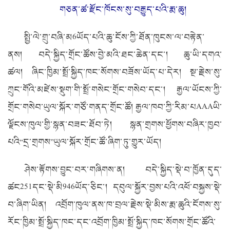
གཅན་ཚ་རྫོང་ཁོངས་སུ་བརྒྱུད་པའི་རྨ་ཆུ།
སྤྱི་ལེ་གྲུ་བཞི་མ
6
ཡོད་པའི་ཆུ་ངོས་ཀྱི་ཐོན་ཁུངས་ལ་བརྟེན་
ནས། བདེ་སྐྱིད་གྲོང་ཚོས་བྱེ་མའི་ཐང་ཆེན་དང་། ཆུ་ཡི་དགའ་
ཚལ། ཞིང་ཁྱིམ་སྤྲོ་སྐྱིད་ཁང་སོགས་བཟོས་ཡོད་པ་དེར། སྔ་རྗེས་སུ་
ཀྲུང་གོའི་མཛེས་སྡུག་གི་སྤྲོ་གསེང་གྲོང་གསེབ་དང་། རྒྱལ་ཡོངས་ཀྱི་
གྲོང་གསེབ་ཡུལ་སྐོར་གཙོ་གནད་གྲོང་ཚོ། རྒྱལ་ཁབ་ཀྱི་རིམ་པ
AAA
ཡི་
ལྗོངས་ཁུལ་གྱི་སྙན་བཟང་ཐོབ་ཏེ། སྙན་གྲགས་ཕྱོགས་བཞིར་ཁྱབ་
པའི“དྲ་གྲགས”ཡུལ་སྐོར་གྲོང་ཚོ་ཞིག་ཏུ་གྱུར་ཡོད།
ཤེས་རྟོགས་བྱུང་བར་གཞིགས་ན། བདེ་སྐྱིད་སྡེ་བ་ཁྱོན་དུད་
ཚང
251
དང་སྡེ་མི
946
ཡོད་ཅིང་། དབུལ་སྐྱོར་བྱས་པའི་འཕོ་བསྐྱས་སྡེ་
བ་ཞིག་ཡིན། འབྲོག་ཁུལ་ནས་ཁ་བྲལ་རྗེས་སྡེ་མིས་རྨ་ཆུའི་ངོགས་སུ་
རོང་ཁྱིམ་སྤྲོ་སྐྱིད་ཁང་དང་འབྲོག་ཁྱིམ་སྤྲོ་སྐྱིད་ཁང་སོགས་གྲོང་ཚོའི་