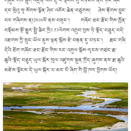
གཞུང་གིས་སྦུག་འདྲེན་ལས་གྲྭ་རི་ལྡེབས་སུ་བཏིངས་ནས་ཏིང་ཞང་
དང་སྲེའུ་ཧྭ་སོགས་ལྗོན་ཤིང་འབོར་ཆེན་བཙུགས། ཤེས་རྟོགས་བྱུང་
བར་གཞིགས་ན།
2016
ལོ་ནས་བཟུང་། གཞོང་ཐང་རྫོང་གིས་ཁྱོན་
བསྡོམས་སྔོ་སྒྱུར་སྤྱི་ཆིང་ཁྲི
3.53
ལེགས་འགྲུབ་བྱས་ཏེ་སྣོད་བཅུད་བདེ་
འཇགས་ཀྱི་སྲུང་ཡོལ་ནུས་ལྡན་སྒོས་ཇེ་བརྟན་དུ་བཏང་། རྨང་གཞི་
དེའི་ཐོག་གཞོང་ཐང་རྫོང་གིས་རང་འགུལ་སྒོས“དྭངས་གཙང་རྨ་
ཆུའི”སྣོད་བཅུད་ཡུལ་སྐོར་ཁུལ་འཛུགས་སྐྲུན་ཁྲོད་ཞུགས་ནས་རྨ་ཆུའི་
མཛེས་ལྗོངས་དེ་ཡུལ་སྐོར་པ་མང་པོ་ཞིག་གི་བློ་ཁར་ཕྱོགས་ཡོད།