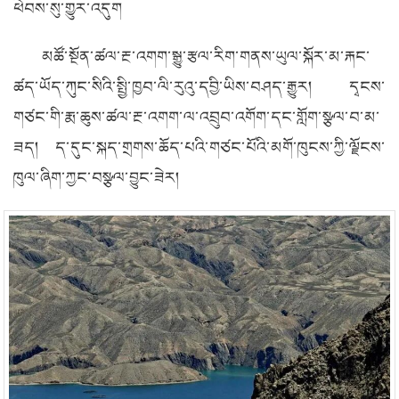
ཕེབས་སུ་གྱུར་འདུག
མཚོ་སྔོན་ཚལ་རྔ་འགག་སྒྱུ་རྩལ་རིག་གནས་ཡུལ་སྐོར་མ་རྐང་
ཚད་ཡོད་ཀུང་སིའི་སྤྱི་ཁྱབ་ལི་རུའུ་དབྱི་ཡིས་བཤད་རྒྱུར། དྭངས་
གཙང་གི་རྨ་ཆུས་ཚལ་རྔ་འགག་ལ་འབྲུབ་འགོག་དང་གློག་སྩལ་བ་མ་
ཟད། ད་དུང་སྐད་གྲགས་ཆོད་པའི་གཙང་པོའི་མགོ་ཁུངས་ཀྱི་ལྗོངས་
ཁུལ་ཞིག་ཀྱང་བསྩལ་བྱུང་ཟེར།