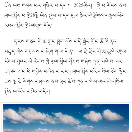
ཐོན་ལས་གསར་པར་གཉེར་པ་དང་།
2025
ལོར། སྡེ་བ་ཡོངས་ནས་
ཡུལ་སྐོར་པ་ཁྲི
28
སྣེ་ལེན་ཞུས་པ་དང་ཡུལ་སྐོར་གྱི་ཕྱོགས་བསྡུས་ཡོང་
འབབ་སྒོར་ཁྲི
740
ལྷག་ཡོད།
དྭངས་གཙང་གི་རྨ་ཀླུང་ཕྱུག་མོས་བདེ་སྐྱིད་གྲོང་ཚོ་ཁོ་ནར་
བཅུད་ཀྱིས་གཏམས་པ་ཞིག་ག་ལ་ཡིན། ཡ་རྫི་རྫོང་གི་རྨ་ཆུའི་འགྲམ་
ངོགས་སུའང་མི་རིགས་ཀྱི་ཡུལ་སྲོལ་གོམས་གཤིས་ལྡན་པའི་ས་ལར་
ཟ་ཁང་མང་པོ་གཉེར་བཞིན་པ་དང་། ཡུལ་སྐོར་པའི་གསོལ་ཅོག་སྟེང་
ཟས་སྣ་ཅི་རིགས་བཤམས་ནས་ཁྱད་ཆོས་ལྡན་པའི་ས་ལར་གྱི་གསོལ་
སྟོན་ལ་རོལ་བཞིན་བདོག