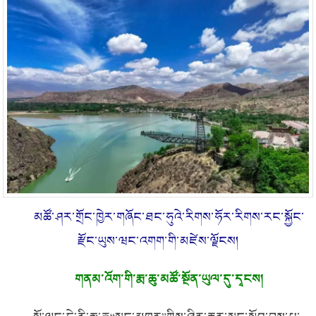
མཚོ་ཤར་གྲོང་ཁྱེར་གཞོང་ཐང་ཧུའེ་རིགས་ཧོར་རིགས་རང་སྐྱོང་
རྫོང་ཡུས་ཝང་འགག་གི་མཛེས་ལྗོངས།
གནམ་འོག་གི་རྨ་ཆུ་མཚོ་སྔོན་ཡུལ་དུ་དྭངས།