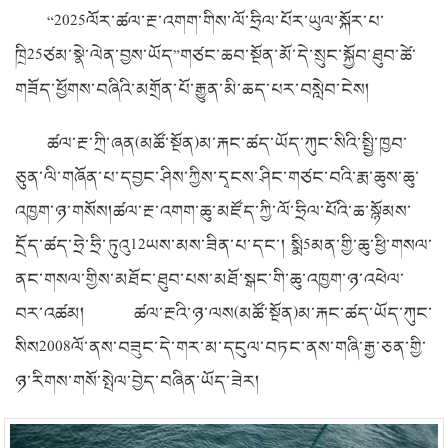
“
2025
ལོར་ཚལ་རྔ་འགག་གིས་ལོ་ཧྲིལ་པོར་ཡུལ་སྐོར་པ་
ཁྲི
25
ཙམ་སྣེ་ལེན་བྱས་ཡོད”གཙང་ཆབ་སྔོན་མོ་དེ་སྲུང་སྐྱོབ་ཐུབ་ཚེ་
གཟོད་ཕྱོགས་བཞིའི་མགྲོན་པོ་རྒྱུན་མི་ཆད་པར་བསླེབ་ངེས།
ཚལ་རྔ་ཀྲི་ཞན
(
མཚོ་སྔོན
)
མ་རྐང་ཚད་ཡོད་ཀུང་སིའི་སྤྱི་ཁྱབ་
ཅུན་ལི་གཞོན་པ་དབྱང་ཤིས་ཀྱིས་དྭངས་ཤིང་གཙང་བའི་རྨ་ཆུས་ཆུ་
འཁྱག་ཉ་གསོས།ཚལ་རྔ་འགག་ཆུ་མཛོད་ཀྱི་ལོ་ཧྲིལ་པོའི་ཆ་སྙོམས་
དྲོད་ཚད་ཧྲེ་ཧྲི་ཏུའུ
12
ཡས་མས་ཟིན་པ་དང་། སྨི
5
མན་གྱི་ཆུ་ཕྱི་གསལ་
ནང་གསལ་གྱིས་མཐོང་ཐུབ་པས་མཐོ་སྒང་གི་ཆུ་འཁྱག་ཉ་འཕེལ་
བར་འཚམ། ཚལ་རྔའི་ཉ་ལས
(
མཚོ་སྔོན
)
མ་རྐང་ཚད་ཡོད་ཀུང་
སིས
2008
ལོ་ནས་བཟུང་དེ་གར་མ་དངུལ་བཏང་ནས་གཞི་རྒྱ་ཅན་གྱི་
ཉ་རིགས་གསོ་སྤེལ་བྱེད་བཞིན་ཡོད་ཟེར།