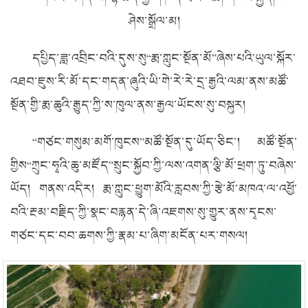
ཤེས་སྒྲོལ་མ།
དཔྱིད་ཟླ་འབྲིང་བའི་དུས་སུ“རྨ་ཀླུང་སྔོན་མོ”ཞེས་པའི་ཡུལ་སྐོར་
འཐབ་ཇུས་རི་མོ་དང་གདན་ཞུའི་ཡི་གེ་རེ་རེ་དྲ་རྒྱའི་ལམ་ནས་མཚོ་
སྔོན་གྱི་རྨ་ཆུའི་རྒྱུད་ཀྱི་ས་ཁུལ་ནས་རྒྱལ་ཡོངས་སུ་བསྐུར།
“གཙང་གསུམ་མགོ་ཁུངས”
མཚོ་སྔོན་དུ་ཡོད་ཅིང་། མཚོ་སྔོན་
གྱིས“ཀྲུང་ཧྭའི་ཆུ་མཛོད”སྲུང་སྐྱོབ་ཀྱི་ལས་འགན་ལྕི་མོ་ཕྲག་ཏུ་བཞེས་
ཡོད། གནས་འདིར། རྨ་ཀླུང་ཕྱུག་མོའི་རླབས་ཀྱི་རྩེ་མོ་མཁའ་ལ་འཕྱོ་
བའི་རྔམ་བརྗིད་ཀྱི་སྣང་བརྙན་དེ་ཞི་འཇགས་སུ་གྱུར་ནས་དྭངས་
གཙང་དང་བབ་ཆགས་ཀྱི་རྣམ་པ་ཞིག་མངོན་པར་གསལ།