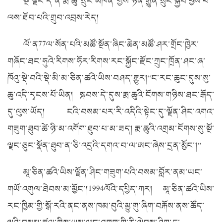
སྔོ་ལྗང་དེ་ནི་རྨ་ཆུ“སྲུང་མཁན”གྱིས་ཉིན་རྒྱུན་སྲུང་སྐྱོབ་བྱས་པ་
ལས་ཐོབ་པའི་གྲུབ་འབྲས་རེད།
ལོ་ན
77
ལ་སོན་པའི་མཚོ་སྔོན་ཞིང་ཆེན་མཚོ་ཤར་གྲོང་ཁྱེར་
གཞོང་ཐང་ཧུའེ་རིགས་ཧོར་རིགས་རང་སྐྱོང་རྫོང་ཀྲུང་ཁྲོན་ཤང་ཞ་
ཁོའུ་སྡེ་བའི་སྡེ་མི་མ་ཅིན་ཚའེ་ཡིས་བཤད་རྒྱུར།“ང་རང་ཆུང་དུས་སུ་
ཆུ་འདི་དྭངས་པོ་ཡིན། སྐབས་དེ་དུས་རྨ་ཆུའི་ངོགས་གཉིས་ཐང་རྒོད་
དུ་ལུས་ཡོད། ངའི་བསམ་པར་རི་འདིའི་སྟེང་དུ་ལྗོན་ཤིང་འགའ་
གཟུག་ཐུབ་ཚེ་ཉི་མ་འགོག་ཐུབ་པ་མ་ཟད། རྨ་ཆུའི་འགྲམ་ངོགས་སུ་སྔོ་
ལྗང་ཅུང་སྣོན་ཐུབ་ན་ཅི་འདྲའི་དགའ་བ་ལ་ཨང་ཞེས་དྲན་མྱོང་།”
མཱ་ཅིན་ཚའེ་ཡིས་ལྗོན་ཤིང་གཟུག་པའི་བསམ་བློར་ནམ་ཡང་
གཡོ་འགུལ་ཐེབས་མ་མྱོང་།
1994
ལོའི་དཔྱིད་ཀར། མཱ་ཅིན་ཚའེ་ཡིས་
རང་ཁྱིམ་གྱི་སྒོ་རའི་ནང་ནས་ཁམ་བུའི་མྱུ་གུ་ཞིག་བརྐོས་ནས་ཚོད་