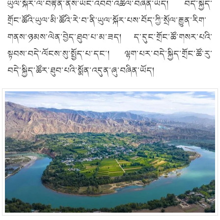
ཡུལ་སྐོར་ལ་བརྟེན་ནས་ཡོང་འབབ་འཚོལ་བཞིན་ཡོད། བདེ་སྐྱེད་
གྲོང་ཚོའི་ཡུལ་མི་ཚོའི་རེ་བ་ནི་ཡུལ་སྐོར་པས་བོད་ཀྱི་སྲོལ་རྒྱུན་རིག་
གནས་ཉམས་ལེན་བྱེད་ཐུབ་པ་མ་ཟད། ད་དུང་གྲོང་ཚོ་གསར་པའི་
སྟབས་བདེ་ལོངས་སུ་སྤྱོད་པ་དང་། ལྷག་པར་བདེ་སྐྱིད་གྲོང་ཚོ་རུ་
བདེ་སྐྱིད་ཚོར་ཐུབ་པའི་སྨོན་འདུན་ཞུ་བཞིན་ཡོད།