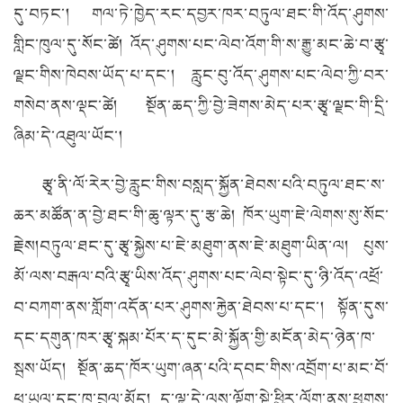
དུ་བཏང་། གལ་ཏེ་ཁྱེད་རང་དབྱར་ཁར་བཏུལ་ཐང་གི་འོད་ཤུགས་
གླིང་ཁུལ་དུ་སོང་ཚེ། འོད་ཤུགས་པང་ལེབ་འོག་གི་ས་རྒྱུ་མང་ཆེ་བ་རྩྭ་
ལྗང་གིས་ཁེབས་ཡོད་པ་དང་། རླུང་བུ་འོད་ཤུགས་པང་ལེབ་ཀྱི་བར་
གསེབ་ནས་ལྡང་ཚེ། སྔོན་ཆད་ཀྱི་བྱེ་ཟེགས་མེད་པར་རྩྭ་ལྗང་གི་དྲི་
ཞིམ་དེ་འཐུལ་ཡོང་།
རྩྭ་ནི་ལོ་རེར་བྱེ་རླུང་གིས་བསླད་སྐྱོན་ཐེབས་པའི་བཏུལ་ཐང་ས་
ཆར་མཚོན་ན་བྱེ་ཐང་གི་ཆུ་ལྟར་དུ་རྩ་ཆེ། ཁོར་ཡུག་ཇེ་ལེགས་སུ་སོང་
རྗེས།བཏུལ་ཐང་དུ་རྩྭ་སྐྱེས་པ་ཇེ་མཐུག་ནས་ཇེ་མཐུག་ཡིན་ལ། པུས་
མོ་ལས་བརྒལ་བའི་རྩྭ་ཡིས་འོད་ཤུགས་པང་ལེབ་སྟེང་དུ་ཉི་འོད་འཕྲོ་
བ་བཀག་ནས་གློག་འདོན་པར་ཤུགས་རྐྱེན་ཐེབས་པ་དང་། སྟོན་དུས་
དང་དགུན་ཁར་རྩྭ་སྐམ་པོར་ད་དུང་མེ་སྐྱོན་གྱི་མངོན་མེད་ཉེན་ཁ་
སྦས་ཡོད། སྔོན་ཆད་ཁོར་ཡུག་ཞན་པའི་དབང་གིས་འབྲོག་པ་མང་བོ་
ཕ་ཡུལ་དང་ཁ་བྲལ་མོད། ད་ལྟ་དེ་ལས་ལྡོག་སྟེ་ཕྱིར་ལོག་ནས་ཕྱུགས་