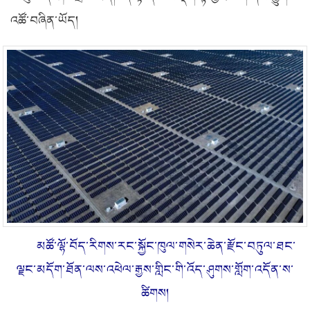
འཚོ་བཞིན་ཡོད།
མཚོ་ལྷོ་བོད་རིགས་རང་སྐྱོང་ཁུལ་གསེར་ཆེན་རྫོང་བཏུལ་ཐང་
ལྗང་མདོག་ཐོན་ལས་འཕེལ་རྒྱས་གླིང་གི་འོད་ཤུགས་གློག་འདོན་ས་
ཚིགས།