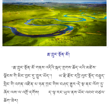
རྨ་ཀླུང་སྔོན་མོ།
“རྨ་ཀླུང་སྔོན་མོ་གནས་འདིའི་སྐད་གྲགས་ཆོད་པའི་མཛེས་
ལྗོངས་གི་མིང་བྱང་དུ་གྱུར་ཡོད”། ཡ་རྫི་རྫོང་དབྱི་ལུང་སྣོད་བཅུད་
གླིང་གི་འགན་འཛིན་པ་ཧན་ཁྲང་གིས་བཤད་རྒྱུར“དེ་སྔ་ནང་ལོག་ཏུ་
ཞོར་ལས་ལ་འགྲོ་དགོས། ད་ལྟ་རང་ཡུལ་ནས་ཡོང་འབབ་བཙལ་
ཆོག”ཟེར།