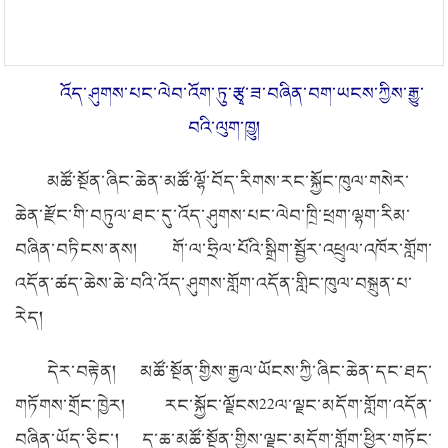
འོད་ཤུགས་པང་ལེབ་འོག་ཏུ་རྩྭ་ཟ་བཞིན་བག་ཡངས་ཀྱིས་རྒྱུ་
བའི་ལུག་ཁྱུ།
མཚོ་སྔོན་ཞིང་ཆེན་མཚོ་ལྷོ་བོད་རིགས་རང་སྐྱོང་ཁུལ་གསེར་
ཆེན་རྫོང་གི་བཏུལ་ཐང་དུ་འོད་ཤུགས་པང་ལེབ་ཁྲི་ཕྲག་ལྷག་རིམ་
བཞིན་བཏིངས་ནས། གོ་ལ་ཧྲིལ་པོའི་སྒྲིག་སྦྱོར་འཕྲུལ་འཁོར་གློག་
འདོན་ཚད་ཆེས་ཆེ་བའི་འོད་ཤུགས་གློག་འདོན་གླིང་ཁུལ་བསྐྲུན་པ་
རེད།
དེར་བརྟེན། མཚོ་སྔོན་གྱིས་རྒྱལ་ཡོངས་ཀྱི་ཞིང་ཆེན་དང་ཐད་
གཏོགས་གྲོང་ཁྱེར། རང་སྐྱོང་ལྗོངས
22
ལ་ལྗང་མདོག་གློག་འདོན་
བཞིན་ཡོད་ཅིང་། ད་ཆ་མཚོ་སྔོན་གྱིས་ལྗང་མདོག་གློག་ཕྱིར་གཏོང་