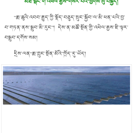
མཐོ་སྒང་གི་འཕེལ་རྒྱས“གསར་པའི”ཕྱོགས་སུ་བསྐྱོད།
“རྨ་ཆུའི་འབབ་རྒྱུད་ཀྱི་སྣོད་བཅུད་སྲུང་སྐྱོབ་ལ་མི་ཕན་པའི་བྱ་
བ་གཏན་ནས་སྒྲུབ་མི་རུང”། དེས་ན་མཚོ་སྔོན་གྱི་འཕེལ་རྒྱས་ཇི་ལྟར་
བསྒྲུབ་དགོས་སམ།
དྲིས་ལན“རྨ་ཀླུང་སྔོན་མོའི”ཁྲོད་དུ་ཡོད།