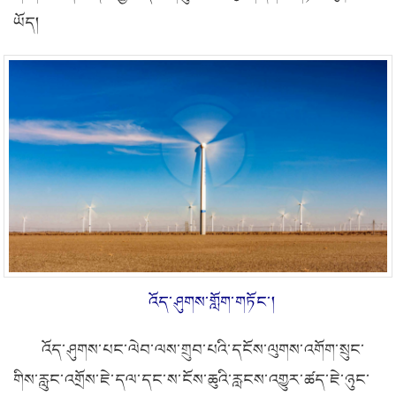
ཡོད།
འོད་ཤུགས་གློག་གཏོང་།
འོད་ཤུགས་པང་ལེབ་ལས་གྲུབ་པའི་དངོས་ལུགས་འགོག་སྲུང་
གིས་རླུང་འགྲོས་ཇེ་དལ་དང་ས་ངོས་ཆུའི་རླངས་འགྱུར་ཚད་ཇེ་ཉུང་