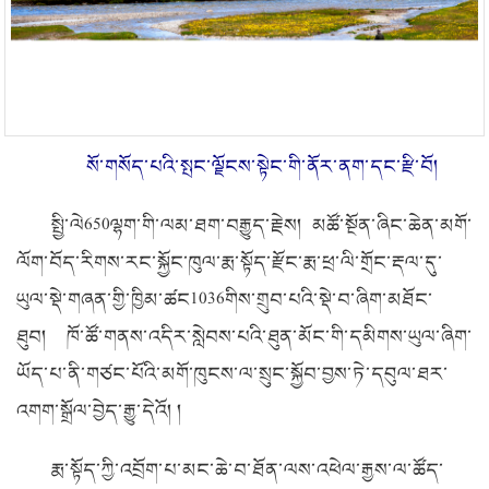
སོ་གསོད་པའི་སྤང་ལྗོངས་སྟེང་གི་ནོར་ནག་དང་རྫི་བོ།
སྤྱི་ལེ
650
ལྷག་གི་ལམ་ཐག་བརྒྱུད་རྗེས། མཚོ་སྔོན་ཞིང་ཆེན་མགོ་
ལོག་བོད་རིགས་རང་སྐྱོང་ཁུལ་རྨ་སྟོད་རྫོང་རྨ་ཕྲ་ལི་གྲོང་རྡལ་དུ་
ཡུལ་སྡེ་གཞན་གྱི་ཁྱིམ་ཚང
1036
གིས་གྲུབ་པའི་སྡེ་བ་ཞིག་མཐོང་
ཐུབ། ཁོ་ཚོ་གནས་འདིར་སླེབས་པའི་ཐུན་མོང་གི་དམིགས་ཡུལ་ཞིག་
ཡོད་པ་ནི་གཙང་པོའི་མགོ་ཁུངས་ལ་སྲུང་སྐྱོབ་བྱས་ཏེ་དབུལ་ཐར་
འགག་སྒྲོལ་བྱེད་རྒྱུ་དེའོ། །
རྨ་སྟོད་ཀྱི་འབྲོག་པ་མང་ཆེ་བ་ཐོན་ལས་འཕེལ་རྒྱས་ལ་ཚོད་