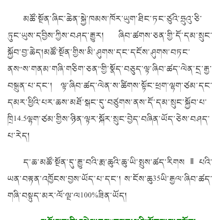
མཚོ་སྔོན་ཞིང་ཆེན་སྐྱེ་ཁམས་ཁོར་ཡུག་ཐིང་ཏང་ཙུའི་ཧྲུའུ་ཅི་
ཏུང་ཡུས་དབྱིས་ཀྱིས་བཤད་རྒྱུར། ཞིབ་ཚགས་ཅན་གྱི་དོ་དམ་སྲུང་
སྐྱོབ་བྱ་ཆེད།མཚོ་སྔོན་གྱིས་མི་ཤུགས་དང་དངོས་ཤུགས་བཏང་
ནས“ས་གནམ་གཞི་གཅིག་ཅན”གྱི་སྣོད་བཅུད་ལྟ་ཞིབ་ཚད་ལེན་དྲ་རྒྱ་
བསྐྲུན་པ་དང་། ལྟ་ཞིབ་ཚད་ལེན་ས་ཚིགས་སྟོང་ཕྲག་ལྷག་ཙམ་དང་
དམར་ཕྱིའི་པར་ཆས་མཐོ་སྒང་དུ་བཙུགས་ནས་དོ་དམ་སྲུང་སྐྱོབ་པ་
ཁྲི
14.5
ལྷག་ཙམ་གྱིས་ཉིན་ལྟར་སྐོར་སྲུང་བྱེད་བཞིན་ཡོད་ཅེས་བཤད་
པ་རེད།
ད་ཆ་མཚོ་སྔོན་དུ་རྒྱུ་བའི་རྨ་ཆུའི་ཆུ་ཡི་སྤུས་ཚད་རིགས
Ⅱ
པའི་
ཡན་བརྟན་འཁྱོངས་བྱས་ཡོད་པ་དང་། ས་ངོས་ཆུ
35
ཡི་རྒྱལ་ཞིབ་ཚད་
གཞི་བསྟུད་མར་ལོ་ལྔ་ལ
100%
ཟིན་ཡོད།