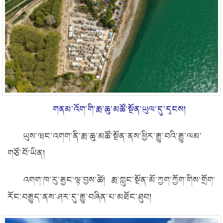
གནམ་འོག་གི་རྨ་ཆུ་མཚོ་སྔོན་ཡུལ་དུ་དྭངས།
ཡུས་ཝང་འགག་ནི་རྨ་ཆུ་མཚོ་སྔོན་ནས་ཕྱིར་རྒྱུ་བའི་རྒྱུ་ལམ་
གཙོ་བོ་ཡིན།
འགག་ཁ་རུ་རྒྱང་ལྟ་བྱས་ཚེ། རྨ་ཀླུང་སྔོན་མོ་ཀྱག་ཀྱོག་གིས་གྲོག་
རོང་བརྒྱུད་ནས་ཤར་དུ་རྒྱུ་བཞིན་པ་མཐོང་ཐུབ།