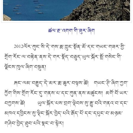
ཚལ་རྔ་འགག་གི་ཟུར་ཞིག
2012
ལོར་ཀུང་སི་དེ་གས་རྨ་ཀླུང་སྔོན་མོ་དང་གཡང་གཟར་གྱི་
གྲོག་རོང་ལ་བརྟེན་ནས་དེ་གར་སྣོད་བཅུད་ཡུལ་སྐོར་སྤྲོ་གསེང་གི་
ལྗོངས་ཁུལ་ཞིག་བསྐྲུན།
རྐང་ལམ་བརྒྱུད་དེ་མར་རྨ་ཆུར་བལྟས་ཚེ། གཡང་ཊི་ཞིག་ཀྱག་
ཀྱོག་གིས་གྲོག་རོང་དུ་གནས་པ་དང་ཀུན་ནས་མཚུངས། མགོ་བོ་ཡར་
བཀྱགས་ཚེ། ཡུལ་སྐོར་པས་བྲག་ལྡེབས་སུ་རྒྱུ་བའི་གནའ་བ་དང་
མཁའ་དབྱིངས་སུ་ལྡིང་སྐོར་བྱེད་པའི་རྒོད་པོ་དང་དཔུང་བ་མཉམ་
གཤིབ་བྱེད་ཐུབ་པའི་སྣང་བ་སྟེར།