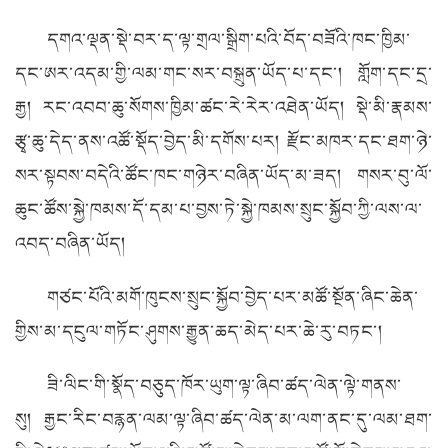
དགའ་ལྡན་སྡེ་བར་ད་ལྟ་གྲལ་སྒྲིག་པའི་བོད་བཟོའི་ཁང་ཁྱིམ་
དང་ཨར་འདམ་གྱི་ལམ་གང་སར་བསྐྲུན་ཡོད་པ་དང་། གློག་དང་དྲ་
རྒྱ། རང་འབབ་ཆུ་སོགས་ཁྱིམ་ཚང་རེ་རེར་འཐེན་ཡོད། སྡེ་མི་རྣམས་
རྩྭ་ཆུ་དེད་ནས་འཚོ་སྡོད་བྱེད་མི་དགོས་པར། རྫོང་མཁར་དང་ཐག་ཉེ་
སར་སྟབས་བདེའི་ཚོང་ཁང་གཉེར་བཞིན་ཡོད་མ་ཟད། གསར་བུ་ལོ་
ཆུང་ཚོས་སྐྱེ་ཁམས་དོ་དམ་པ་བྱས་ཏེ་སྐྱེ་ཁམས་སྲུང་སྐྱོབ་ཀྱི་ལས་ལ་
འབད་བཞིན་ཡོད།
གཙང་པོའི་མགོ་ཁུངས་སྲུང་སྐྱོབ་བྱེད་པར་མཚོ་སྔོན་ཞིང་ཆེན་
གྱིས་མ་དངུལ་གཏོང་ཤུགས་རྒྱུན་ཆད་མེད་པར་ཆེ་རུ་བཏང་།
ཟི་ལིང་གི་སྣོད་བཅུད་ཁོར་ཡུག་ལྟ་ཞིབ་ཚད་ལེན་ལྟེ་གནས་
སུ། རྒྱང་རིང་བརྙན་ལམ་ལྟ་ཞིབ་ཚད་ལེན་མ་ལག་ནང་དུ་ལམ་ཐག་