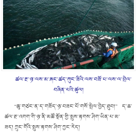
ཚལ་རྔ་ཉ་ལས་མ་རྐང་ཚད་ཀུང་ཟིའི་ལས་བཟོ་པ་ལས་ལ་བྲེལ་
བཞིན་པའི་ཚུལ།
“ཆུ་གཙང་ན་ད་གཟོད་ཉ་བཟང་པོ་གསོ་སྤེལ་བྱེད་ཐུབ།” ད་ཆ་
ཚལ་རྔ་འགག་གི་ཉ་ནི་མཚོ་སྔོན་གྱི་སྤུས་རྟགས་ཤིག་ཡིན་པ་མ་
ཟད། ཀྲུང་གོའི་སྤུས་རྟགས་ཤིག་ཀྱང་རེད།