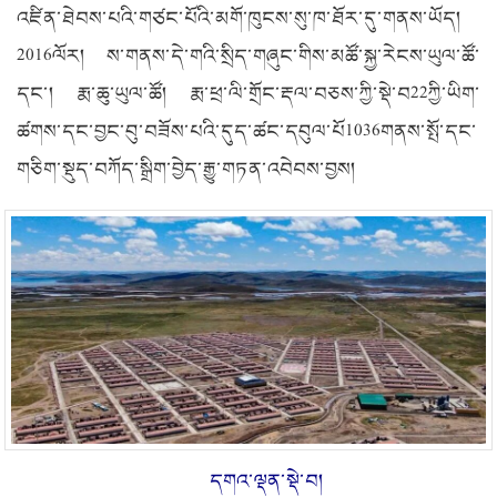
འཛིན་ཐེབས་པའི་གཙང་པོའི་མགོ་ཁུངས་སུ་ཁ་ཐོར་དུ་གནས་ཡོད།
2016
ལོར། ས་གནས་དེ་གའི་སྲིད་གཞུང་གིས་མཚོ་སྐྱ་རེངས་ཡུལ་ཚོ་
དང་། རྨ་ཆུ་ཡུལ་ཚོ། རྨ་ཕྲ་ལི་གྲོང་རྡལ་བཅས་ཀྱི་སྡེ་བ
22
ཀྱི་ཡིག་
ཚགས་དང་བྱང་བུ་བཟོས་པའི་དུད་ཚང་དབུལ་པོ
1036
གནས་སྤོ་དང་
གཅིག་སྡུད་བཀོད་སྒྲིག་བྱེད་རྒྱུ་གཏན་འབེབས་བྱས།
དགའ་ལྡན་སྡེ་བ།