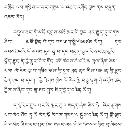
བགྲོད་ལམ་གཉིས་པ་དང་གསུམ་པ་འཆར་འགོད་བྱས་ནས་བསྐྲུན་
འཆར་ཡོད།
བཏུལ་ཐང་ནི་མདོ་དབུས་མཐོ་སྒང་གི་བྱང་ཤར་རྒྱུད་དུ་གནས་
ཤིང་། མཚོ་སྔོན་པོ་དང་བར་ཐག་སྤྱི་ལེ
60
ཙམ་ཡོད། དུས་
རབས
20
པའི་ལོ་རབས་དྲུག་ཅུ་པ་དང་བདུན་ཅུ་པའི་ནང་རྨ་ཆུའི་
སྟོད་རྒྱུད་ནི་བྱེ་རླུང་གི་གནོད་འཚེ་ཚབས་ཆེ་བའི་ས་ཁུལ་ཞིག་ཡིན་
པས། ལོ་རེར་ཟླ་བ་གཉིས་ཙམ་གྱི་དུས་ཡུན་ནང་རིམ་པ
8
ཡན་གྱི་རླུང་
ཆེན་ལྡང་བ་དང་། བྱེ་ཟེགས་ཀྱིས་ལོ་རེར་སྨི་བཅུ་ལྷག་གི་འགྲོས་ཚད་
ཀྱིས་ས་ཞིང་དང་རྩྭ་ཐང་ཁྱུར་མིད་བྱེད་བཞིན་ཡོད།
ད་ལྟའི་བཏུལ་ཐང་ནི་སྣང་ཚུལ་གཞན་ཞིག་ཡིན་ཏེ། འོད་ཤུགས་
པང་ལེབ་འོག་ཏུ་ལོ་རེར་སྔོ་རིགས་གསར་པ་སྐྱེས་བཞིན་ཡོད། སྔོ་ལྗང་
གི་གསོམ་ཤིང་དང་སྦྱར་སྡོང་གཞུང་ལམ་གྱི་གཞོགས་གཉིས་སུ་ཁེབས་