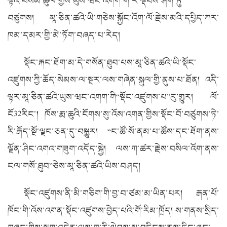
ལྟའི་བསམ་ཚུལ་གྱིས་ཡུས་ཝང་འགག་གི་རི་ལྡེབས་ཤིག་ཏུ་
བཙུགས། མཱ་ཅིན་ཚའེ་ཡི་གཅེས་སྐྱོང་འོག་ལོ་རྗེས་མའི་དཔྱིད་ཀར་
ཁམ་དམར་གྱི་མེ་ཏོག་བཞད་པ་རེད།
སྡོང་རྐང་ཐོག་མ་དེ་གསོན་ཐུབ་པས་མཱ་ཅིན་ཚའེ་ཡི་སྡོང་
འཛུགས་ཀྱི་ཆོད་སེམས་ལ་སྔར་ལས་གཞེན་སྐུལ་གྱི་ནུས་པ་ཐོན། འདི་
ལྟར་མཱ་ཅིན་ཚའེ་ཡུས་ཝང་འགག་གི“སྡོང་འཛུགས་པ”རུ་གྱུར། ལོ་
ངོ
32
རིང་། ཁོས་རྨ་ཆུའི་ངོགས་སུ་འོས་འགན་གྱིས་སྡོང་བོ་བཙུགས་ཏེ་
རི་རྒོད་སྔོ་ལྗང་ཅན་དུ་བསྒྱུར། “ང་ཚོ་སོ་ནམ་པ་ཚོས་དང་ཐོག་ནས་
ལྗོན་ཤིང་འགའ་གཟུག་འདོད་སྐྱེ། ལས་ཀ་ཚར་རྗེས་བསིལ་འོག་ནས་
ངལ་གསོ་ཐུབ”ཅེས་མཱ་ཅིན་ཚའེ་ཡིས་བཤད།
སྡོང་འཛུགས་ནི་མི་གཅིག་གི་བྱ་བ་ཙམ་མ་ཡིན་པར། རྒན་པོ་
ཁོང་གི་འོས་འགན་སྡོང་འཛུགས་བྱེད་པའི་གོ་རིམ་ཁྲོད། ས་གནས་སྲིད་