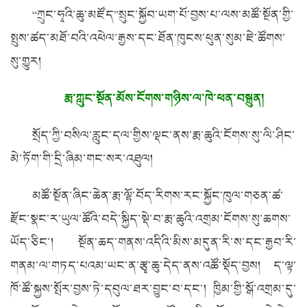
“ཀྲུང་ཧྭའི་ཆུ་མཛོད”སྲུང་སྐྱོབ་ཡག་པོ་བྱས་པ་ལས་མཚོ་སྔོན་གྱི་
སྤུས་ཚད་མཐོ་བའི་འཕེལ་རྒྱས་དང་ཐོན་ཁུངས་ཕུན་སུམ་ཇེ་ཚོགས་
སུ་གྱུར།
རྨ་ཀླུང་སྔོན་མོས་ངོགས་གཉིས་ལ་ཁེ་ཕན་བསྐྲུན།
སྲོད་ཀྱི་བསིལ་རླུང་དལ་གྱིས་ལྡང་ནས་རྨ་ཆུའི་ངོགས་སུ་ལི་ཤིང་
མེ་ཏོག་གི་དྲི་ཞིམ་གང་སར་འཐུལ།
མཚོ་སྔོན་ཞིང་ཆེན་རྨ་ལྷོ་བོད་རིགས་རང་སྐྱོང་ཁུལ་གཅན་ཚ་
རྫོང་སྣང་ར་ཡུལ་ཚོའི་བདེ་སྐྱིད་སྡེ་བ་རྨ་ཆུའི་འགྲམ་ངོགས་སུ་ཆགས་
ཡོད་ཅིང་། སྔོན་ཆད་གནས་འདིའི་མིས་མདུན་རི་ས་དང་རྒྱབ་རི་
གནམ་ལ་གཏད་པའམ་ཡང་ན་རྩྭ་ཆུ་དེད་ནས་འཚོ་སྡོད་བྱས། ད་ལྟ་
ཁོ་ཚོ་སྐྱས་སྤོར་བྱས་ཏེ་དབུལ་ཐར་བྱུང་བ་དང་། ཁྱིམ་གྱི་སྒོ་འགྲམ་དུ་