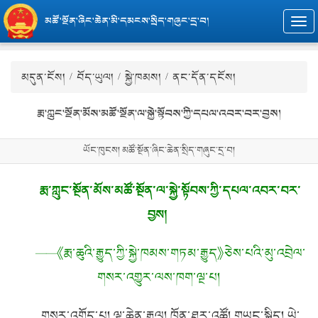
མཚོ་སྔོན་ཞིང་ཆེན་མི་དམངས་སྲིད་གཞུང་དྲ་བ།
Togg
navi
མདུན་ངོས།
/
བོད་ཡུལ།
/
སྐྱེ་ཁམས།
/ ནང་དོན་དངོས།
རྨ་ཀླུང་སྔོན་མོས་མཚོ་སྔོན་ལ་སྐྱེ་སྟོབས་ཀྱི་དཔལ་འབར་བར་བྱས།
ཡོང་ཁུངས། མཚོ་སྔོན་ཞིང་ཆེན་སྲིད་གཞུང་དྲ་བ།
རྨ་ཀླུང་སྔོན་མོས་མཚོ་སྔོན་ལ་སྐྱེ་སྟོབས་ཀྱི་དཔལ་འབར་བར་
བྱས།
——《རྨ་ཆུའི་རྒྱུད་ཀྱི་སྐྱེ་ཁམས་གཏམ་རྒྱུད》ཅེས་པའི་མུ་འབྲེལ་
གསར་འགྱུར་ལས་ཁག་ལྔ་པ།
གསར་འགོད་པ། ལྷ་ཆེན་རྒྱལ། ཁོན་ཐར་འཚོ། གཡང་སྐྱིད། ཡེ་