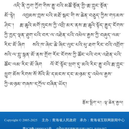
འདི་ནི་ཀྱག་ཀྱོག་གིས་རྒྱུ་བའི་མཚོ་སྔོན་གྱི“རྨ་ཀླུང་སྔོན་
མོ”སྟེ། འབྱམས་ཀླས་པའི་མཐོ་སྒང་གི་ས་ཆེན་བཅུད་ཀྱིས་གཏམས་
ཤིང་། རྨ་ཆུའི་མགོ་ཁུངས་ཀྱི་འབྲི་མར་ནས་རྨ་ཆུའི་སྟོད་རྒྱུད་ངོགས་
ཀྱི་ཁྱད་ལྡན་ཐུག་པའི་བར་ལ་འཐེན་པའི་འཕེལ་རྒྱས་ཀྱི་བཞུད་ལམ་
རིང་མོ་ཞིག སའི་ཁ་ཞེང་ཆེ་ཞིང་ལུང་པའི་ཕུ་ཐག་རིང་བའི་འབྲོག་
སའི་ལ་གླུ་སྙན་མོ་ནས་གྲོག་རོང་ངོགས་ཀྱི་ཚོང་པའི་བར་འཐེན་པའི་
ཚོང་ལམ་རིང་མོ་ཞིག ལོ་ངོ་སྟོང་ཕྲག་དུ་མའི་རིང་རྒྱུ་བའི་རྨ་ཀླུང་
ཕྱུག་མོས་རིགས་སོ་སོའི་མི་དམངས་དང་མཉམ་དུ་འཕེལ་རྒྱས་
ཀྱི“མཉམ་གཞས”དཀྲོལ་བཞིན་ཡོད།
རྩོམ་སྒྲིག་པ། : ལྷ་ཆེན་རྒྱལ།
Copyright © 2005-2025 主办：
青海省人民政府
承办：青海省互联网新闻中心
青ICP备19000163号
འབྲེལ་གཏུགས་ཁ་པར། 0971-8456487