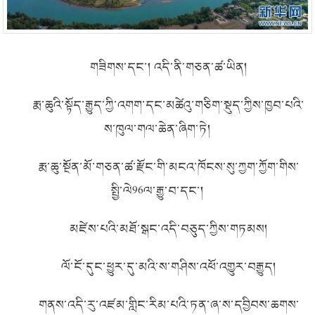
གཟིགས་དང་། འདི་ནི་གཅན་ཚ་ཡིན།
རྨ་ཆུའི་སྟོད་རྒྱུད་ཀྱི་འགག་དང་མཚེའུ་གཅིག་སྡུད་ཀྱིས་ཁྱབ་པའི་
ས་ཁུལ་གལ་ཆེན་ཞིག་ཏེ།
རྨ་ཆུ་སྔོན་མོ་གཅན་ཚ་རྫོང་གི་མངའ་ཁོངས་སུ་ཀྱག་ཀྱོག་གིས་
སྤྱི་ལེ
96
ལ་རྒྱུ་བ་དང་།
མཛེས་པའི་མཐོ་སྒང་འདི་བཅུད་ཀྱིས་གཏམས།
ལོ་ངོ་དུང་ཕྱུར་དུ་མའི་ས་གཤིས་འཕོ་འགྱུར་བརྒྱུད།
གནས་འདི་རུ་འཛམ་གླིང་རིམ་པའི་ཏན་ཞ་ས་དབྱིབས་ཆགས་