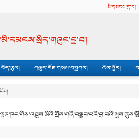
མི་དམངས་དྲ་བ།
ན་མི་དམངས་སྲིད་གཞུང་དྲ་བ།
བོད་ཡུལ།
གཞུང་དོན་གསལ་བསྒྲགས།
འོས་སྦྱོར།
བ
ངོས།
་ལྷན་ཁང་གིས་འཐུས་མིའི་གྲོས་གཞི་བསྒྲུབ་པའི་བྱ་བའི་སྤུས་ན