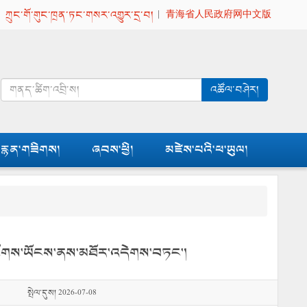
|
ཀྲུང་གོ་གུང་ཁྲན་ཏང་གསར་འགྱུར་དྲ་བ།
|
青海省人民政府网中文版
འཚོལ་བཤེར།
རྙན་གཟིགས།
ཞབས་ཕྱི།
མཛེས་པའི་ཕ་ཡུལ།
ུས་ཕྱོགས་ཡོངས་ནས་མཐོར་འདེགས་བཏང་།
སྤེལ་དུས། 2026-07-08