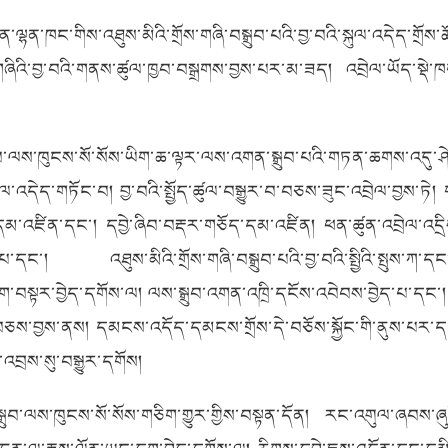
་ལྷན་ཁང་གིས་འཐུས་མིའི་གྲོས་གཞི་བསྒྲུབ་པའི་བྱ་བའི་སྐུལ་འདེད་གྲ
ཞིའི་བྱ་བའི་གནས་ཚུལ་ཁྱབ་བསྒྲགས་བྱས་པར་མ་ཟད། འབྲེལ་ཡོད་སྡེ་ཁག
ུབ་ལས་ཁུངས་སོ་སོས་ཡིག་ཆ་ལྟར་ལས་འགན་སྒྲུབ་པའི་གཏན་ཆགས་འདུ་ཤེ
ལ་འདེད་གཏོང་བ། བྱ་བའི་སྤྱོད་ཚུལ་བསྒྱུར་བ་བཅས་ཟུང་འབྲེལ་བྱས་
་བ་དམ་འཛིན་དང་། དབྱེ་ཞིབ་བརྡར་གཅོད་དམ་འཛིན། ཕན་ཚུན་འབྲེལ་
་པ་དང་། འཐུས་མིའི་གྲོས་གཞི་བསྒྲུབ་པའི་བྱ་བའི་སྤྱིའི་སྤུས་ཀ་
ྟར་བྱེད་དགོས་ལ། ལས་སྒྲུབ་འགན་འཁྲི་དངོས་འབེབས་བྱེད་པ་དང་། དུ
པ་བཅས་བྱས་ནས། དམངས་འདོད་དམངས་གྲོས་དེ་བཅོས་སྐྱོང་གི་ནུས་པར་དངོས་སུ
འབྲས་སུ་བསྒྱུར་དགོས།
ན་སྒྲུབ་ལས་ཁུངས་སོ་སོས་གཅིག་གྱུར་གྱིས་བསྟན་དོན། རང་འགུལ་ཞབས