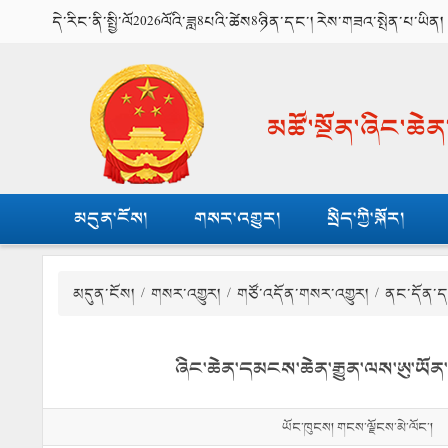
དེ་རིང་ནི་སྤྱི་ལོ2026ལོའི་ཟླ8པའི་ཚེས8ཉིན་དང་། རེས་གཟའ་སྤེན་པ་ཡིན།
མཚོ་སྔོན་ཞིང་ཆེ
མདུན་ངོས།
གསར་འགྱུར།
སྲིད་ཀྱི་སྐོར།
མདུན་ངོས།
/
གསར་འགྱུར།
/
གཙོ་འདོན་གསར་འགྱུར།
/ ནང་དོན་ད
ཞིང་ཆེན་དམངས་ཆེན་རྒྱུན་ལས་ཨུ་ཡོན
ཡོང་ཁུངས། གངས་ལྗོངས་མེ་ལོང་།