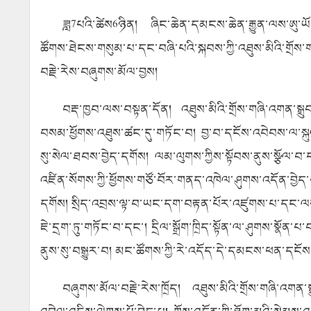
ཟླ7པའི་ཚེས6ཉིན། ཞིང་ཆེན་དམངས་ཆེན་རྒྱུན་ལས་ཨུ་ཡོན
ཚོགས་ཐེངས་གསུམ་པ་དང་བཞི་པའི་སྐབས་ཀྱི་འཐུས་མིའི་གྲོས་ག
བརྗེ་རེས་བཞུགས་མོལ་བྱས།
བརྡ་ཁྱབ་ལས་བསྟན་དོན། འཐུས་མིའི་གྲོས་གཞི་འགན་སྒྲ
བསམ་ཕྱོགས་འཐུས་ཚང་དུ་གཏོང་བ། བྱ་བ་དངོས་འབེབས་ལ་སྐུ
སུ་སེལ་ཐབས་བྱེད་དགོས། ལམ་ལུགས་ཀྱིས་སྟོབས་ནུས་སྩོལ
འཛིན་སོགས་ཀྱི་ཕྱོགས་གཙོ་བོར་གནད་འཁེལ་ཤུགས་འདོན་བྱེད
དགོས། སྲིད་འབྲས་ལྟ་བ་ཡང་དག་བརྟན་པོར་འཛུགས་པ་དང་ལག་བས
ཇེ་དྲག་ཏུ་གཏོང་བ་དང་། དྲིལ་སྒྲོག་ཁྲིད་སྟོན་ལ་ཤུགས་སྣོན་
ནུས་སུ་བསྒྱུར་བ། མང་ཚོགས་ཀྱི་རེ་འདོད་དེ་དམངས་ཕན་དངོས་
བཞུགས་མོལ་བརྗེ་རེས་ཁྲོད། འཐུས་མིའི་གྲོས་གཞི་འག