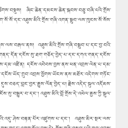
ོས་ཚོགས་བསྡུས། ཞིང་ཆེན་དམངས་ཆེན་སྐབས་བཅུ་བཞི་པའི་གྲོས་
་སོ་སོ་དང་འཐུས་མིའི་གྲོས་གཞི་འགན་སྒྲུབ་ལས་ཁུངས་སོ་སོས་
ས་ལས་བརྒལ་ནས། འཐུས་མིའི་གྲོས་གཞི་བསྒྲུབ་པ་དང་བྱ་བའི་
ཏེ། གནད་དོན་དངོས་སུ་ཐག་གཅོད་བྱེད་པ་དང་དཀའ་གནད་དངོས་
འདྲིས་དམ་འཛིན། དངོས་འབེབས་བྱས་ནས་ཕན་འབྲས་ལེན་པ་དམ་
དང་དངོས་ཡོད་གྲུབ་འབྲས་ཕྱོགས་ཡོངས་ནས་མཐོར་འདེགས་གཏོང་
ས་བཅད་བླང་བྱར་རྒྱུས་ལོན་བྱེད་པ། རྗེས་འདེད་སྐུལ་འདོམས་
་བསྒྱུར་བ་དང་། འཐུས་མིའི་བློ་གྲོས་དེ་འཕེལ་རྒྱས་ཀྱི་སྒུལ་
་ཞུའི་འདུ་ཤེས་བརྟན་པོར་འཛུགས་པ་དང་། འཐུས་མིར་སྔར་ལས་