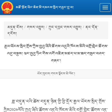
མཚོ་སྔོན་ཞིང་ཆེན་མི་དམངས་སྲིད་གཞུང་དྲ་བ།
Togg
navi
མདུན་ངོས།
/
གསར་འགྱུར།
/
ཀྲུང་དབྱང་གསར་འགྱུར།
/ ནང་དོན་
དངོས།
རྒྱལ་ཡོངས་སྲིད་གྲོས་ཀྱིས་ཀྲུའུ་ཞིའི་ཚོགས་འདུའི་ཁོངས་མིའི་བགྲོ་གླེང་ཚོགས་
འདུ་བསྡུས། ཝང་ཧུའུ་ཉིང་གིས་འགོ་འཛིན་མཛད་པ་མ་ཟད་གསུང་བཤད་
གནང་།
ཡོང་ཁུངས། གངས་ལྗོངས་མེ་ལོང་།
ཟླ་བདུན་པའི་ཚེས་བདུན་ཉིན་གྱི་ཕྱི་དྲོར་རྒྱལ་ཡོངས་སྲིད་གྲོས་
ཀྱིས2026ལོའི་ཀྲུའུ་ཞིའི་ཚོགས་འདུའི་ཁོངས་མིའི་བགྲོ་གླེང་ཚོགས་འདུ་