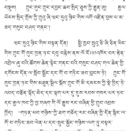
བསྡུས། ཀྲུང་གུང་ཀྲུང་དབྱང་ཆབ་སྲིད་ཅུས་ཀྱི་རྒྱུན་ཨུ། རྒྱལ་
ཡོངས་སྲིད་གྲོས་ཀྱི་ཀྲུའུ་ཞི་ཝང་ཧུའུ་ཉིང་གིས་འགོ་འཛིན་བྱས་པ་མ་
ཟད་གསུང་བཤད་གནང་།
ཝང་ཧུའུ་ཉིང་གིས་བསྟན་དོན། སྤྱི་ཁྱབ་ཧྲུའུ་ཅི་ཞི་ཅིན་ཕིང་
གིས་ཀྲུང་གོ་གུང་ཁྲན་ཏང་དབུ་བརྙེས་ནས་ལོ་ངོ105འཁོར་བར་རྟེན་
འབྲེལ་ཞུ་བའི་ཚོགས་ཆེན་སྟེང་གནང་བའི་གསུང་བཤད་གལ་ཆེན་གྱི་
དགོངས་དོན་ལ་སློབ་སྦྱོང་དང་གོ་བ་གཏིང་ཟབ་བླངས་ཏེ། ཀྲུང་གོ་
གུང་ཁྲན་ཏང་གིས་མཐུན་སྒྲིལ་སྒོས་ཀྲུང་གོ་མི་དམངས་ཀྱི་སྣེ་ཁྲིད་ཏེ་
འབད་བརྩོན་ལྷོད་མེད་དང་ལྷག་པར་དུ་དུས་རབས་གསར་པར་ཏང་
དང་རྒྱལ་ཁབ་ཀྱི་བྱ་གཞག་གི་ལོ་རྒྱུས་རང་བཞིན་གྱི་གྲུབ་འབྲས་
ཁྲོད། “གཏན་ཕབ་གཉིས”ཀྱི་ཐག་གཅོད་རང་བཞིན་གྱི་དོན་སྙིང་ལ་
གོ་བ་གཏིང་ཟབ་ལེན་པ་དང“སྲུང་སྐྱོང་གཉིས”ལག་ཏུ་བསྟར་