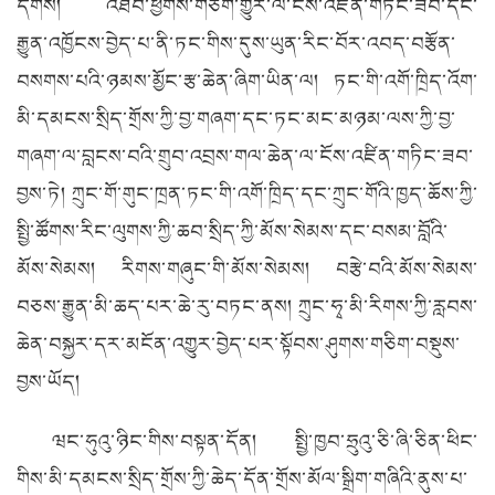
དགོས། འཐབ་ཕྱོགས་གཅིག་གྱུར་ལ་ངོས་འཛིན་གཏིང་ཟབ་དང་
རྒྱུན་འཁྱོངས་བྱེད་པ་ནི་ཏང་གིས་དུས་ཡུན་རིང་བོར་འབད་བརྩོན་
བསགས་པའི་ཉམས་མྱོང་རྩ་ཆེན་ཞིག་ཡིན་ལ། ཏང་གི་འགོ་ཁྲིད་འོག་
མི་དམངས་སྲིད་གྲོས་ཀྱི་བྱ་གཞག་དང་ཏང་མང་མཉམ་ལས་ཀྱི་བྱ་
གཞག་ལ་བླངས་བའི་གྲུབ་འབྲས་གལ་ཆེན་ལ་ངོས་འཛིན་གཏིང་ཟབ་
བྱས་ཏེ། ཀྲུང་གོ་གུང་ཁྲན་ཏང་གི་འགོ་ཁྲིད་དང་ཀྲུང་གོའི་ཁྱད་ཆོས་ཀྱི་
སྤྱི་ཚོགས་རིང་ལུགས་ཀྱི་ཆབ་སྲིད་ཀྱི་མོས་སེམས་དང་བསམ་བློའི་
མོས་སེམས། རིགས་གཞུང་གི་མོས་སེམས། བརྩེ་བའི་མོས་སེམས་
བཅས་རྒྱུན་མི་ཆད་པར་ཆེ་རུ་བཏང་ནས། ཀྲུང་ཧྭ་མི་རིགས་ཀྱི་རླབས་
ཆེན་བསྐྱར་དར་མངོན་འགྱུར་བྱེད་པར་སྟོབས་ཤུགས་གཅིག་བསྡུས་
བྱས་ཡོད།
ཝང་ཧུའུ་ཉིང་གིས་བསྟན་དོན། སྤྱི་ཁྱབ་ཧྲུའུ་ཅི་ཞི་ཅིན་ཕིང་
གིས་མི་དམངས་སྲིད་གྲོས་ཀྱི་ཆེད་དོན་གྲོས་མོལ་སྒྲིག་གཞིའི་ནུས་པ་