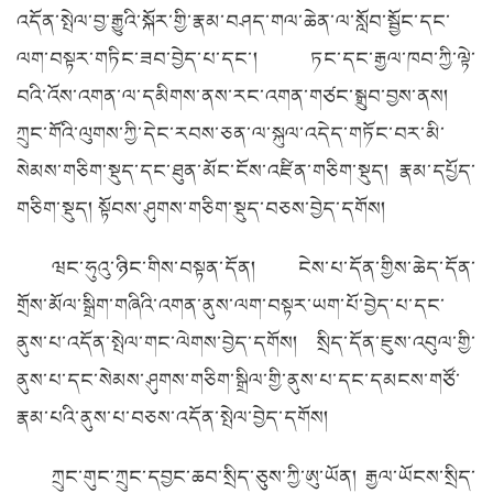
འདོན་སྤེལ་བྱ་རྒྱུའི་སྐོར་གྱི་རྣམ་བཤད་གལ་ཆེན་ལ་སློབ་སྦྱོང་དང་
ལག་བསྟར་གཏིང་ཟབ་བྱེད་པ་དང་། ཏང་དང་རྒྱལ་ཁབ་ཀྱི་ལྟེ་
བའི་འོས་འགན་ལ་དམིགས་ནས་རང་འགན་གཙང་སྒྲུབ་བྱས་ནས།
ཀྲུང་གོའི་ལུགས་ཀྱི་དེང་རབས་ཅན་ལ་སྐུལ་འདེད་གཏོང་བར་མི་
སེམས་གཅིག་སྡུད་དང་ཐུན་མོང་ངོས་འཛིན་གཅིག་སྡུད། རྣམ་དཔྱོད་
གཅིག་སྡུད། སྟོབས་ཤུགས་གཅིག་སྡུད་བཅས་བྱེད་དགོས།
ཝང་ཧུའུ་ཉིང་གིས་བསྟན་དོན། ངེས་པ་དོན་གྱིས་ཆེད་དོན་
གྲོས་མོལ་སྒྲིག་གཞིའི་འགན་ནུས་ལག་བསྟར་ཡག་པོ་བྱེད་པ་དང་
ནུས་པ་འདོན་སྤེལ་གང་ལེགས་བྱེད་དགོས། སྲིད་དོན་ཇུས་འབུལ་གྱི་
ནུས་པ་དང་སེམས་ཤུགས་གཅིག་སྒྲིལ་གྱི་ནུས་པ་དང་དམངས་གཙོ་
རྣམ་པའི་ནུས་པ་བཅས་འདོན་སྤེལ་བྱེད་དགོས།
ཀྲུང་གུང་ཀྲུང་དབྱང་ཆབ་སྲིད་ཅུས་ཀྱི་ཨུ་ཡོན། རྒྱལ་ཡོངས་སྲིད་