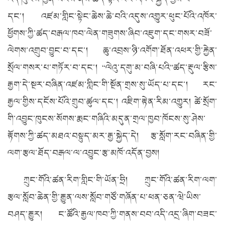
དང་། འཛམ་གླིང་སྟེང་ཆེས་ཆེ་བའི་འདུས་འགྱུར་ཕུང་པོའི་འཁོར་
ཕྱོགས་ཀྱི་ཚད་བརྒལ་ཁབ་ལེན་གཟུགས་ཞིབ་འཇུག་དང་གསར་བཟོ་
ལེགས་འགྲུབ་བྱུང་བ་དང་། ཆུ་འབྲས་ཉི་འགོག་ཐོན་འཕར་གྱི་རྐྱེན་
སྲོལ་གསར་པ་གཏོར་བ་དང་། “ལེའུ་དགུ་མ་བཞི་པའི”ཚད་རྡུལ་རྩིས་
རྒྱག་དེ་སྔར་བཞིན་འཛམ་གླིང་གི་སྔོན་གྲས་སུ་ཡོད་པ་དང་། རང་
རྒྱལ་གྱིས་དངོས་པོའི་གྲུབ་ཚུལ་དང་། འཇིག་རྟེན་རིམ་འགྱུར། ཚེ་སྲོག་
གི་འབྱུང་ཁུངས་སོགས་རྨང་གཞིའི་མདུན་གྲལ་ཁྱབ་ཁོངས་སུ་ཤེས་
རྟོགས་ཀྱི་ཚད་མཐའ་བསྟུད་མར་རྒྱ་སྐྱེད་དེ། རྩ་སློག་རང་བཞིན་གྱི་
ལག་རྩལ་ཐོད་བརྒལ་ལ་འབྱུང་རྩ་མཁོ་འདོན་བྱས།
ཀྲུང་གོའི་ཚན་རིག་གླིང་གི་ཡོན་ཧྲི། ཀྲུང་གོའི་ཚན་རིག་ལག་
རྩལ་སློབ་ཆེན་གྱི་རྒྱུན་ལས་སློབ་གཙོ་གཞོན་པ་ཕན་ཅན་ཝེ་ཡིས་
བཤད་རྒྱུར། ང་ཚོའི་རྒྱལ་ཁབ་ཀྱི་གནས་བབ་འདི་འདྲ་ཞིག་བཟང་