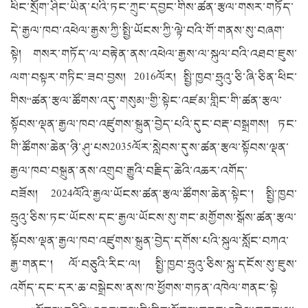
ཕིང་སྲོག་ཤིང་ཡིན་པའི་ཏང་ཀྲུང་དབྱང་གིས་ཚན་རྩལ་གསར་གཏོད་
དེ་རྒྱལ་ཁབ་འཕེལ་རྒྱས་ཀྱི་སྤྱི་ཡོངས་ཀྱི་ལྟེ་བའི་གོ་གནས་སུ་བཞག་
སྟེ། གསར་གཏོད་ལ་བརྟེན་ནས་འཕེལ་རྒྱས་ལ་སྐུལ་བའི་འཐབ་ཇུས་
ལག་བསྟར་གཏིང་ཟབ་བྱས། 2016ལོར། སྤྱི་ཁྱབ་ཧྲུའུ་ཅི་ཞི་ཅིན་ཕིང་
གིས“ཚན་རྩལ་ཚོགས་འདུ་གསུམ”གྱི་སྟེང་འཛམ་གླིང་གི་ཚན་རྩལ་
སྟོབས་ལྡན་རྒྱལ་ཁབ་འཛུགས་སྐྲུན་བྱེད་པའི་དུང་བརྡ་བསྒྲགས། ཏང་
གི་ཚོགས་ཆེན་ཉི་ཤུ་པས2035ལོར་སླེབས་དུས་ཚན་རྩལ་སྟོབས་ལྡན་
རྒྱལ་ཁབ་བསྐྲུན་ནས་འགྲུབ་རྒྱུའི་བརྗིད་ཆེའི་འཆར་འགོད་
བཟོས། 2024ལོའི་རྒྱལ་ཡོངས་ཚན་རྩལ་ཚོགས་ཆེན་སྟེང་། སྤྱི་ཁྱབ་
ཧྲུའུ་ཅིས་ཏང་ཡོངས་དང་རྒྱལ་ཡོངས་སུ་གང་མགྱོགས་སྒོས་ཚན་རྩལ་
སྟོབས་ལྡན་རྒྱལ་ཁབ་འཛུགས་སྐྲུན་བྱེད་དགོས་པའི་སྐུལ་སློང་བཀའ་
རྒྱ་གནང་། ལོ་བཅུའི་རིང་ལ། སྤྱི་ཁྱབ་ཧྲུའུ་ཅིས་སྐུ་དངོས་སུ་ཇུས་
འགོད་དང་དར་ཆ་བསྒྲེངས་ནས་ཁ་ཕྱོགས་གཏན་འཁེལ་གནང་སྟེ