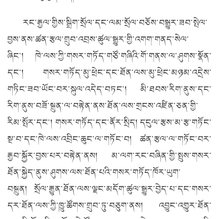
རང་རྒྱལ་གྱིས་སྒྲིག་སྲོལ་དང་ལམ་སྲོལ་བཅོས་བསྒྱུར་ཟབ་སྤེལ་
བྱས་ནས་ཚན་རྩལ་གྲུབ་འབྲས་ཚུལ་སྒྱུར་གྱི་འགག་གནད་སེལ་
ཞིང་། ཁེ་ལས་ཀྱི་གསར་གཏོད་གཙོ་གཞིའི་གོ་གནས་ལ་ཤུགས་སྣོན་
དང་། གསར་གཏོད་མུ་ཕྲེང་དང་ཐོན་ལས་མུ་ཕྲེང་མཉམ་འདྲེས་
གཏིང་ཟབ་ཡོང་བར་སྐུལ་འདེད་བཏང་། མི་ཐབས་རིག་ནུས་དང་
རིག་ནུས་བཟོ་སྐྲུན་ལ་བརྟེན་ནས་ཐོན་ལས་གྲངས་འཛིན་ཅན་གྱི་
རིམ་སྤོར་དང་། གསར་གཏོད་དང་ནོར་སྲིད། དངུལ་རྩས་མ་རྩ་གཏོང་
སྔ་བ་དང་ཁེ་ལས་འབྲིང་ཆུང་ལ་གཏོང་བ། ཚན་རྩལ་ལ་གཏོང་བར་
རྒྱབ་སྐྱོར་བྱས་པར་བརྟེན་ནས། མ་ལག་རང་བཞིན་གྱི་སྤུས་གསར་
ཐོན་སྐྱེད་ནུས་ཤུགས་ལས་ཐོན་པའི་གསར་གཏོད་ཁོར་ཡུག་
བསྐྲུན། སྲོལ་རྒྱུན་ཐོན་ལས་ལྗང་མདོག་ཚུལ་སྒྱུར་བྱེད་པ་དང་གསར་
དར་ཐོན་ལས་ཀྱི་ཁྱུ་ཚོགས་གྲུབ་ཏུ་བཅུག་ནས། འབྱུང་འགྱུར་ཐོན་