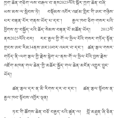
ཁྲག་ཆེན་གཅིག་ལས་བརྒལ་བ་ནས2025ལོའི་སྒོར་ཁྲག་ཆེན་བཞི་
ཡས་མས་ལ་སླེབས་ཏེ། བསྡོམས་འབོར་འཛམ་གླིང་གི་ཨང་གཉིས་
པར་བརྟན་པོར་གནས་ཡོད་པ་དང་། རྒྱལ་ཁབ་ཅིག“གསར་པའི་
ཕྱོགས་སུ”བསྐྱོད་པའི་ཆོད་སེམས་བརྟན་པོ་མཚོན་ཡོད། 2012ལོ་
ནས2025ལོའི་བར། རང་རྒྱལ་གྱི་གོ་ལ་ཧྲིལ་པོའི་གསར་གཏོད་སྟོན་
གྲངས་ཨང་རིམ34ནས་ཨང10བར་འཕར་བ་དང་། ཚན་རྩལ་གསར་
གཏོད་ནི“ལག་རྩལ་གྱི་རྗེས་སྙེག་པ”ནས“གོ་ལ་ཧྲིལ་པོའི་བྱས་རྗེས་
འཇོག་མཁན་གལ་ཆེན”གྱི་མཆོང་སྐྱོད་གལ་ཆེན་མངོན་འགྱུར་བྱུང་
ཡོད།
ཚན་རྩལ་དར་ན་མི་རིགས་དར་བ་དང་། ཚན་རྩལ་སྟོབས་ན་
རྒྱལ་ཁབ་སྟོབས་འབྱོར་ལྡན།
ཏང་གི་ཚོགས་ཆེན་བཅོ་བརྒྱད་པའི་ཚུན་ལ། བློ་མཐུན་ཞི་ཅིན་