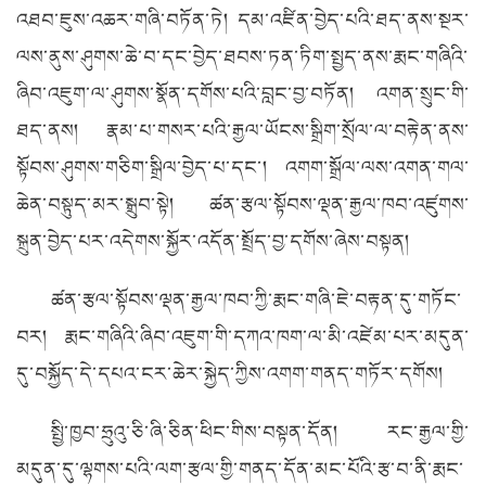
འཐབ་ཇུས་འཆར་གཞི་བཏོན་ཏེ། དམ་འཛིན་བྱེད་པའི་ཐད་ནས་སྔར་
ལས་ནུས་ཤུགས་ཆེ་བ་དང་བྱེད་ཐབས་ཏན་ཏིག་སྤྱད་ནས་རྨང་གཞིའི་
ཞིབ་འཇུག་ལ་ཤུགས་སྣོན་དགོས་པའི་བླང་བྱ་བཏོན། འགན་སྲུང་གི་
ཐད་ནས། རྣམ་པ་གསར་པའི་རྒྱལ་ཡོངས་སྒྲིག་སྲོལ་ལ་བརྟེན་ནས་
སྟོབས་ཤུགས་གཅིག་སྒྲིལ་བྱེད་པ་དང་། འགག་སྒྲོལ་ལས་འགན་གལ་
ཆེན་བསྟུད་མར་སྒྲུབ་སྟེ། ཚན་རྩལ་སྟོབས་ལྡན་རྒྱལ་ཁབ་འཛུགས་
སྐྲུན་བྱེད་པར་འདེགས་སྐྱོར་འདོན་སྤྲོད་བྱ་དགོས་ཞེས་བསྟན།
ཚན་རྩལ་སྟོབས་ལྡན་རྒྱལ་ཁབ་ཀྱི་རྨང་གཞི་ཇེ་བརྟན་དུ་གཏོང་
བར། རྨང་གཞིའི་ཞིབ་འཇུག་གི་དཀའ་ཁག་ལ་མི་འཛེམ་པར་མདུན་
དུ་བསྐྱོད་དེ་དཔའ་ངར་ཆེར་སྐྱེད་ཀྱིས་འགག་གནད་གཏོར་དགོས།
སྤྱི་ཁྱབ་ཧྲུའུ་ཅི་ཞི་ཅིན་ཕིང་གིས་བསྟན་དོན། རང་རྒྱལ་གྱི་
མདུན་དུ་ལྷགས་པའི་ལག་རྩལ་གྱི་གནད་དོན་མང་པོའི་རྩ་བ་ནི་རྨང་