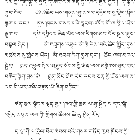
ལས་ཀྱི་དོན་སྤྱི་ར་སྤྲོད་དེ་ཚོང་ལས་ཅན་དུ་འཕེལ་རྒྱས་བྱུང་། ད་ལྟའི་
ཀྲུང་གོར། C919ཚོང་ལས་གནམ་གྲུ་མཁའ་དབྱིངས་སུ་ལྡིང་སྐོར་
རྒྱག་པ་དང་། ནུས་ཁུངས་གསར་པའི་རླངས་འཁོར་གོ་ལ་ཧྲིལ་པོར་
རྒྱུག་པ། དཔེ་དབྱིབས་ཆེན་པོས་ལས་རིགས་མང་པོར་སྒུལ་ནུས་
བསྩལ་ཞིང་། མི་གཟུགས་འཕྲུལ་མི་ཁྲི་རིམ་པའི་ཚོང་སྤྱོད་དུས་
མཚམས་སུ་སླེབས་ཡོད། མི་ཐབས་རིག་ནུས་དང་། ཚོང་ལས་མཁའ་
སྐྱོད། ཀླད་འཕྲུལ་སྦྲེལ་མཐུད་སོགས་ཀྱི་ཐོན་ལས་མགྱོགས་མྱུར་ངང་
བཀོད་སྒྲིག་བྱས་ཏེ། ཐུན་མོང་ཐོག་དེང་རབས་ཅན་གྱི་ཐོན་ལས་མ་
ལག་གི་པར་གཞི་བརྟན་པོ་ཞིག་བཏིང་།
ཚན་རྩལ་སྟོབས་ལྡན་རྒྱལ་ཁབ་ཀྱི་རྣམ་པ་རྒྱ་སྐྱེད་པ་དང་སྒོ་
འབྱེད་མཉམ་ལས་ཀྱི“གྲོགས་ཚོམས”ཆེ་རུ་ཕྱིན་ཡོད།
ད་ལྟ་གོ་ལ་ཧྲིལ་པོར་ཁེབས་པའི་གསར་གཏོད་ཁྱབ་ཁོངས་ཀྱི་