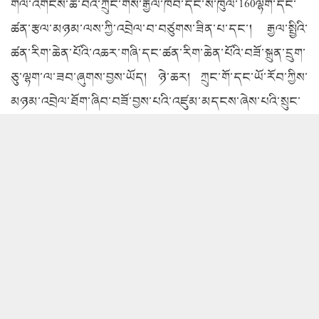
གལ་འགངས་ཆེ་བའི་ཀྲུང་གོས་རྒྱལ་ཁབ་དང་ས་ཁུལ་160ལྷག་དང་
ཚན་རྩལ་མཉམ་ལས་ཀྱི་འབྲེལ་བ་བཙུགས་ཟིན་པ་དང་། རྒྱལ་སྤྱིའི་
ཚན་རིག་ཆེན་པོའི་འཆར་གཞི་དང་ཚན་རིག་ཆེན་པོའི་བཟོ་སྐྲུན་དྲུག་
ཅུ་ལྷག་ལ་ཟབ་ཞུགས་བྱས་ཡོད། ཉེ་ཆར། ཀྲུང་གོ་དང་ཡོ་རོབ་ཀྱིས་
མཉམ་འབྲེལ་ཐོག་ཞིབ་བཟོ་བྱས་པའི་འཛུམ་མདངས་ཞེས་པའི་སྲུང་
སྐར་དེ་གནད་ཁེལ་སྒོས་ལྟ་དཔྱད་ཚད་འཇལ་འཁོར་ལམ་དུ་འབྱོར་བ་
དང་། ཚན་རིག་གི་ཐེག་ཚད་བདེ་བླག་ངང་ཕྱེ་ནས་རྒྱལ་སྤྱིའི་ཚན་
རྩལ་མཉམ་ལས་ཀྱི་རྣམ་པ་གསར་པ་བཏོད་ཡོད།
ཀྲུང་གོ་ཚན་རིག་གླིང་གི་ཡོན་ཧྲི“འཛུམ་མདངས”སྲུང་སྐར་གྱི་
ཀྲུང་གོ་ཕྱོགས་ཀྱི་དབུ་བཞུགས་ཚན་རིག་པ་ཝང་ཁྲི་ཡིས་བཤད་
རྒྱུར། ང་ཚོས་ཐུན་མོང་གི་ཞིབ་འཇུག་དང་བཟོ་སྐྲུན་ལས་དོན་སྤེལ་བ་
དང་། ང་ཚོས་མ་འོངས་པར་ད་དུང་ཐུན་མོང་དུ་བེད་སྤྱོད་བྱ་
དགོས། མིའི་རིགས་ཀྱིས་ང་ཚོའི་སའི་གོ་ལའི་ཁབ་ལེན་བང་རིམ་ལ་