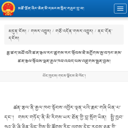
མཚོ་སྔོན་ཞིང་ཆེན་མི་དམངས་སྲིད་གཞུང་དྲ་བ།
Togg
navi
མདུན་ངོས།
/
གསར་འགྱུར།
/
གཙོ་འདོན་གསར་འགྱུར།
/ ནང་དོན་
དངོས།
ཆུ་ཚད་མཐོ་བའི་ཚན་རྩལ་རང་ཚུགས་རང་སྟོབས་ཇེ་མགྱོགས་སུ་བཏང་ནས་
ཚན་རྩལ་སྟོབས་ལྡན་རྒྱལ་ཁབ་འབད་པས་འཛུགས་སྐྲུན་བྱས།
ཡོང་ཁུངས། གངས་ལྗོངས་མེ་ལོང་།
ཚན་རྩལ་ནི་རྒྱལ་ཁབ་སྟོབས་འབྱོར་ལྡན་པའི་རྨང་གཞི་ཡིན་པ་
དང་། གསར་གཏོད་ནི་མི་རིགས་ཡར་ཐོན་གྱི་བླ་སྲོག་ཡིན། སྤྱི་ཁྱབ་
ཧྲུའུ་ཅི་ཞི་ཅིན་ཕིང་གིས་སྤྱི་ཚོགས་རིང་ལུགས་དེང་རབས་ཅན་གྱི་