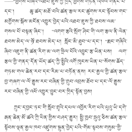
——“ཕྱོགས་བཞིའི”འཐབ་ཇུས་ཀྱི་ཁྲིད་ཕྱོགས་གཏན་འཁེལ་གནང་པ་
དང་། ཆུ་ཚད་མཐོ་བའི་ཚན་རྩལ་རང་ཚུགས་རང་སྟོབས་གང་
མགྱོགས་སྒོས་མངོན་འགྱུར་བྱེད་པའི་འཐབ་ཇུས་ཀྱི་ཐབས་ལམ་
གསལ་པོ་བསྟན་ཞིང་། “འགག་རྩའི་སྲོག་ཤིང་གི་ལག་རྩལ་ནི་ལེན་
ཐབས་མེད་ལ་ཉོ་ཐབས་མེད་པ། སློང་མི་ཐུབ”པ་དང་། “རྨང་གཞིའི་
ཞིབ་འཇུག་ནི་ཚན་རིག་མ་ལག་ཧྲིལ་པོའི་འབྱུང་རྩ་ཡིན་པས། ལག་
རྩལ་གྱི་གནད་དོན་ཡོད་ཚད་ཀྱི་སྤྱིའི་འགོ་ཁུངས་ཡིན་པ”སོགས་ཆོད་
གཏམ་གལ་ཆེན་རབ་དང་རིམ་པ་བཏོན་ནས། རང་རྒྱལ་གྱི་ཚན་རྩལ་
བྱ་གཞག་ལ་ལོ་རྒྱུས་རང་བཞིན་གྱི་གྲུབ་འབྲས་ཐོབ་པ་དང་ལོ་རྒྱུས་
རང་བཞིན་གྱི་འཕོ་འགྱུར་བྱུང་བར་ཁྲིད་སྟོན་བྱས།
ཀྲུང་དབྱང་ཏང་གི་སློབ་གྲྭའི་དཔལ་འབྱོར་རིག་པའི་པུའུ་ཡི་དགེ་
རྒན་ཆེན་མོ་ཚའེ་ཀྲི་པིན་གྱིས་བཤད་རྒྱུར། སྤྱི་ཁྱབ་ཧྲུའུ་ཅིས་ཚན་རྩལ་
སྟོབས་ལྡན་རྒྱལ་ཁབ་འཛུགས་སྐྲུན་བྱེད་པའི“གོམ་སྟབས་གསུམ”གྱི་