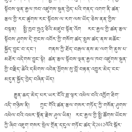
སྟོབས་ལྡན་རྒྱལ་ཁབ་འཛུགས་སྐྲུན་བྱེད་པའི་གནད་འགག་ནི་ཚན་
རྩལ་གྱི་རང་ཚུགས་རང་སྟོབས་ལ་རག་ལས་ཡོད་ཅེས་ནན་གྱིས་
བསྟན། སྤྱི་ཁྱབ་ཧྲུའུ་ཅིའི་མཛུབ་སྟོན་འོག རང་རྒྱལ་གྱི་ཚན་རྩལ་
སྟོབས་ཤུགས་དེ་གྲངས་འབོར་གྱི་གསོག་ཚད་སྤུས་ཚད་ནས་མཆོང་
སྐྱོད་བྱུང་བ་དང་། གནས་ཀྱི་ཐོད་བརྒལ་ནས་མ་ལག་གི་ནུས་པ་
མཐོར་འདེགས་བྱུང་སྟེ། ཚན་རྩལ་སྟོབས་ལྡན་རྒྱལ་ཁབ་འཛུགས་སྐྲུན་
གྱི་བརྗིད་ཆེའི་དམིགས་འབེན་ཕྱོགས་སུ་བློ་བརྟན་འགྱུར་མེད་ངང་
མདུན་སྐྱོད་བྱེད་བཞིན་ཡོད།
རྒྱུན་ཆད་མེད་པར་ཡར་ངོའི་ཟླ་ལྟར་འཕེལ་བའི་འཁྱོག་ཐིག་
འདི་གཉིས་ནི། ཀྲུང་གོའི་ཚན་རྩལ་གསར་གཏོད་ཀྱི་གསོན་ཤུགས་
འཕེལ་བའི་འཕར་སྣོན་རྗེས་ཤུལ་ཡིན། རང་རྒྱལ་གྱི་སྤྱི་ཚོགས་ཡོངས་
ཀྱི་ཞིབ་འཇུག་གསར་སྤེལ་གྲོན་དངུལ་གཏོང་ཚད་དེ2012ལོའི་སྒོར་