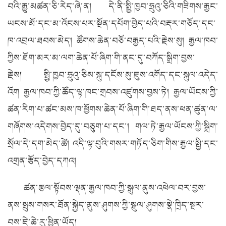
བའི་རྒྱུ་མཚན་ཅི་རེད་ཞེ་ན། དེ་ནི་སྤྱི་ཁྱབ་ཧྲུའུ་ཅིའི་གཟིགས་རྒྱང་
ཡངས་མོ་དང་མ་འོངས་པར་སྔོན་དཔོག་བྱེད་པའི་བརྡར་གཅོད་དང་
ཁ་འབྲལ་ཐབས་མེད། ཚོགས་ཆེན་བཅོ་བརྒྱད་པའི་རྗེས་སུ། རྒྱལ་ཁབ་
ཀྱིས་ཐོག་མར་མ་ལག་ཆེན་པོ་ཞིག་གི་ནང་དུ་བཀོད་སྒྲིག་བྱས་
རྗེས། སྤྱི་ཁྱབ་ཧྲུའུ་ཅིས་སྐུ་དངོས་སུ་ཇུས་འགོད་དང་སྐུལ་འདེད་
འོག རྒྱལ་ཁབ་ཀྱི་ཚོད་ལྟ་ཁང་གྲབས་འཛུགས་བྱས་ཏེ། རྒྱལ་ཡོངས་ཀྱི་
ཚན་རིག་པ་ཚང་མས་ཁ་ཕྱོགས་ཆེན་པོ་ཞིག་གི་ཐད་ནས་ཕན་ཚུན་ལ་
གཞོགས་འདེགས་བྱེད་དུ་བཅུག་པ་དང་། གལ་ཏེ་རྒྱལ་ཡོངས་ཀྱི་སྒྲིག་
སྲོལ་དེ་དག་མེད་ཚེ། འདི་ལྟ་བུའི་གསར་གཏོད་ཅིག་གིས་རྒྱལ་སྤྱི་དང་
འགྲན་རྩོད་བྱེད་དཀའ།
ཚན་རྩལ་སྟོབས་ལྡན་རྒྱལ་ཁབ་ཀྱི་སྒུལ་ནུས་འཕེལ་བར་བྱས་
ནས་སྤུས་གསར་ཐོན་སྐྱེད་ནུས་ཤུགས་ཀྱི་སྒུལ་ཤུགས་སྣེ་ཁྲིད་སྔར་
བས་ཇེ་ཆེ་རུ་ཕྱིན་ཡོད།