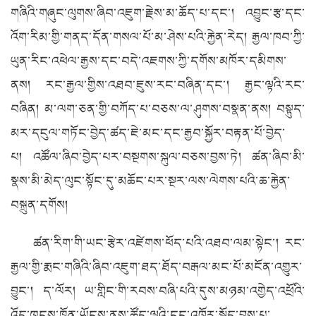
གཞིའི་གཞུང་ལུགས་ཞིབ་འཇུག་རྗེས་མ་ཆོད་པ་དང་། འབྱུང་རྩ་དང་
འོག་རིམ་གྱི་གནད་དོན་གསལ་པོ་མ་ཤེས་པའི་རྐྱེན་རེད། རྒྱལ་ཁབ་ཀྱི་
ཡུན་རིང་འཕེལ་རྒྱས་དང་བདེ་འཇགས་ཀྱི་དགོས་མཁོར་དམིགས་
ནས། རང་རྒྱལ་གྱིས་འཐབ་ཇུས་རང་བཞིན་དང་། རྒྱང་ལྟའི་རང་
བཞིན། མ་ལག་ཅན་གྱི་བཀོད་པ་བཅས་ལ་ཤུགས་བསྣན་ནས། བསྟུད་
མར་དངུལ་གཏོང་བྱེད་ཚད་ཇེ་མང་དང་རྒྱབ་སྐྱོར་བརྟན་པོ་བྱེད་
པ། འཚོལ་ཞིབ་བྱེད་པར་བསྔགས་སྐུལ་བཅས་བྱས་ཏེ། ཚན་ཞིབ་མི་
སྣས་མི་མེད་ལུང་སྟོང་དུ་མཆོང་པར་སྔར་ལས་ལེགས་པའི་ཆ་རྐྱེན་
བསྐྲུན་དགོས།
ཚན་རིག་གི་ཡང་རྩེར་འཛེགས་ཕོད་པའི་འཐབ་ལམ་སྟེང་། རང་
རྒྱལ་གྱི་རྨང་གཞིའི་ཞིབ་འཇུག་ཐད་ཐོད་བརྒལ་མང་པོ་མངོན་འགྱུར་
བྱུང་། ད་ལོར། ཡ་གླིང་གི་རབས་བཞི་པའི་དུས་མཉམ་འགྱེད་འཕྲོའི་
འོད་ཁུངས་ཁྱོན་ཡོངས་ནས་ཚོད་ལྟའི་ངང་འཁོར་སྐྱོད་བྱས་པ་