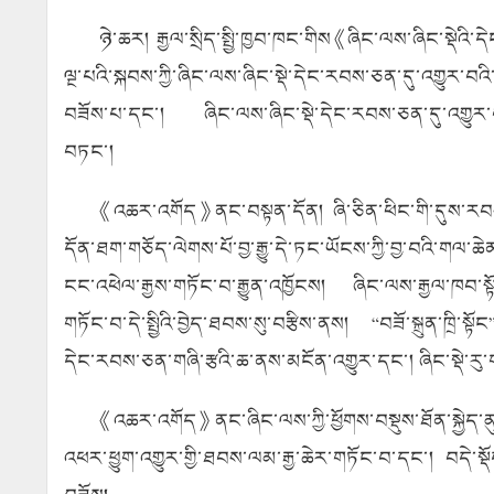
ཉེ་ཆར། རྒྱལ་སྲིད་སྤྱི་ཁྱབ་ཁང་གིས《ཞིང་ལས་ཞིང་སྡེའ
ལྔ་པའི་སྐབས་ཀྱི་ཞིང་ལས་ཞིང་སྡེ་དེང་རབས་ཅན་དུ་འགྱུ
བཟོས་པ་དང་། ཞིང་ལས་ཞིང་སྡེ་དེང་རབས་ཅན་དུ་འགྱུར་བའི
བཏང་།
《འཆར་འགོད》ནང་བསྟན་དོན། ཞི་ཅིན་ཕིང་གི་དུས་རབས་གསར་
དོན་ཐག་གཅོད་ལེགས་པོ་བྱ་རྒྱུ་དེ་ཏང་ཡོངས་ཀྱི་བྱ་བའི་གལ་
ངང་འཕེལ་རྒྱས་གཏོང་བ་རྒྱུན་འཁྱོངས། ཞིང་ལས་རྒྱལ་ཁབ་སྟ
གཏོང་བ་དེ་སྤྱིའི་བྱེད་ཐབས་སུ་བརྩིས་ནས། “བཟོ་སྐྲུན་ཁྲི་སྟོང”
དེང་རབས་ཅན་གཞི་རྩའི་ཆ་ནས་མངོན་འགྱུར་དང་། ཞིང་སྡེ་རུ་
《འཆར་འགོད》ནང་ཞིང་ལས་ཀྱི་ཕྱོགས་བསྡུས་ཐོན་སྐྱེད་ན
འཕར་ཕྱུག་འགྱུར་གྱི་ཐབས་ལམ་རྒྱ་ཆེར་གཏོང་བ་དང་། བདེ་ས