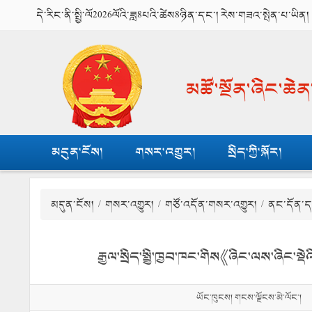
དེ་རིང་ནི་སྤྱི་ལོ2026ལོའི་ཟླ8པའི་ཚེས8ཉིན་དང་། རེས་གཟའ་སྤེན་པ་ཡིན།
མཚོ་སྔོན་ཞིང་ཆེ
མདུན་ངོས།
གསར་འགྱུར།
སྲིད་ཀྱི་སྐོར།
མདུན་ངོས།
/
གསར་འགྱུར།
/
གཙོ་འདོན་གསར་འགྱུར།
/ ནང་དོན་ད
རྒྱལ་སྲིད་སྤྱི་ཁྱབ་ཁང་གིས《ཞིང་ལས་ཞིང
ཡོང་ཁུངས། གངས་ལྗོངས་མེ་ལོང་།