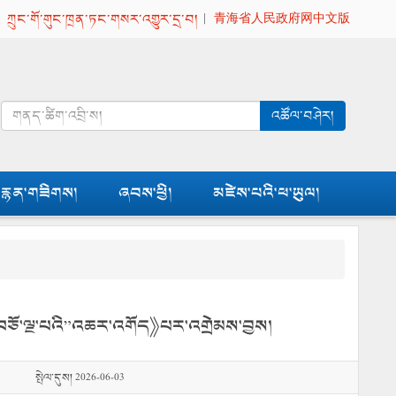
|
ཀྲུང་གོ་གུང་ཁྲན་ཏང་གསར་འགྱུར་དྲ་བ།
|
青海省人民政府网中文版
འཚོལ་བཤེར།
རྙན་གཟིགས།
ཞབས་ཕྱི།
མཛེས་པའི་ཕ་ཡུལ།
ོད་བཅོ་ལྔ་པའི”འཆར་འགོད》པར་འགྲེམས་བྱས།
སྤེལ་དུས། 2026-06-03