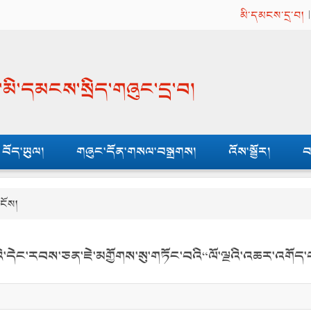
མི་དམངས་དྲ་བ།
ན་མི་དམངས་སྲིད་གཞུང་དྲ་བ།
བོད་ཡུལ།
གཞུང་དོན་གསལ་བསྒྲགས།
འོས་སྦྱོར།
བ
ངོས།
་སྡེའི་དེང་རབས་ཅན་ཇེ་མགྱོགས་སུ་གཏོང་བའི“ལོ་ལྔའི་འཆར་འག