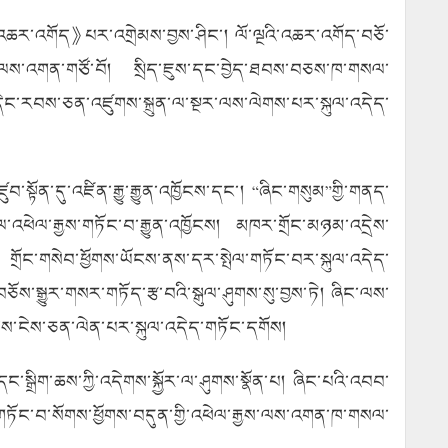
འི”འཆར་འགོད》པར་འགྲེམས་བྱས་ཤིང་། ལོ་ལྔའི་འཆར་འགོད་བཅོ་
ེན། ལས་འགན་གཙོ་བོ། སྲིད་ཇུས་དང་བྱེད་ཐབས་བཅས་ཁ་གསལ་
་དེང་རབས་ཅན་འཛུགས་སྐྲུན་ལ་སྔར་ལས་ལེགས་པར་སྐུལ་འདེད་
སྟོན་དུ་འཛིན་རྒྱུ་རྒྱུན་འཁྱོངས་དང་། “ཞིང་གསུམ”གྱི་གནད་
ན་ལ་འཕེལ་རྒྱས་གཏོང་བ་རྒྱུན་འཁྱོངས། མཁར་གྲོང་མཉམ་འདྲེས་
། གྲོང་གསེབ་ཕྱོགས་ཡོངས་ནས་དར་སྤེལ་གཏོང་བར་སྐུལ་འདེད་
དང་། བཅོས་སྒྱུར་གསར་གཏོད་རྩ་བའི་སྒུལ་ཤུགས་སུ་བྱས་ཏེ། ཞིང་ལས་
འབྲས་ངེས་ཅན་ལེན་པར་སྐུལ་འདེད་གཏོང་དགོས།
སྒྲིག་ཆས་ཀྱི་འདེགས་སྐྱོར་ལ་ཤུགས་སྣོན་པ། ཞིང་པའི་འབབ་
ད་གཏོང་བ་སོགས་ཕྱོགས་བདུན་གྱི་འཕེལ་རྒྱས་ལས་འགན་ཁ་གསལ་