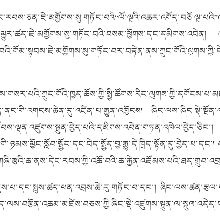
ི་དེང་རབས་ཅན་ཇེ་མགྱོགས་སུ་གཏོང་བའི“ལོ་ལྔའི་འཆར་འགོད་བཅོ་ལྔ་པ
ར་བའི་མྱུར་ཚད་ཇེ་མགྱོགས་སུ་གཏོང་བའི་བསམ་ཕྱོགས་དང་དམིགས་འབ
་གོམ་སྟབས་ཇེ་མགྱོགས་སུ་གཏོང་བར་བརྟེན་ནས་ཀྲུང་གོའི་ལུགས་ཀྱི
པའི་ཀྲུང་གོའི་ཁྱད་ཆོས་ཀྱི་སྤྱི་ཚོགས་རིང་ལུགས་ཀྱི་དགོངས་པ་མཛུབ་
ཆེན་ནང་གི་འགངས་ཆེན་དུ་འཛིན་པ་རྒྱུན་འཁྱོངས། ཞིང་ལས་ཞིང་སྡེ་སྔོ
ོབས་ལྡན་འཛུགས་སྐྲུན་བྱེད་པའི་དམིགས་འབེན་གཏན་འཁེལ་བྱེད་ཅིང་
གི་ཉམས་མྱོང་སློབ་སྦྱོང་དང་བེད་སྤྱོད་བྱ་རྒྱུ་དེ་ཁྲིད་སྟོན་དུ་བྱེད་པ་
གཞི་རྩའི་ཆ་ནས་དེང་རབས་ཀྱི་འཚོ་བའི་ཆ་རྐྱེན་འཛོམས་པའི་ཐད་གྲུབ་
ུས་པ་དང་སྤུས་ཚད་ཕན་འབྲས་ཆེ་རུ་གཏོང་བ་དང་། ཞིང་ལས་ཚན་རྩལ་དང་
ྡོད་ལས་བརྩོན་འཆམ་མཛེས་བཅས་ཀྱི་ཞིང་སྡེ་འཛུགས་སྐྲུན་ལ་སྐུལ་འདེ