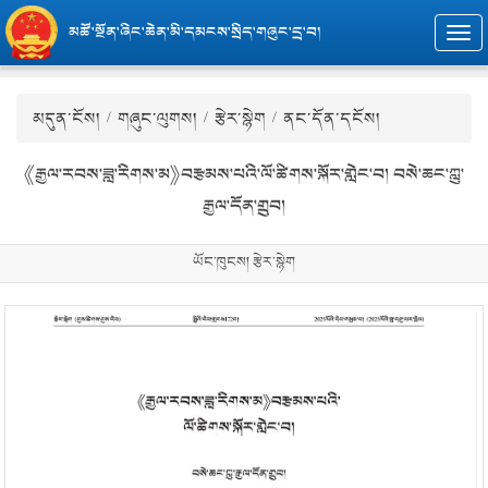
མཚོ་སྔོན་ཞིང་ཆེན་མི་དམངས་སྲིད་གཞུང་དྲ་བ།
Togg
navi
མདུན་ངོས།
/
གཞུང་ལུགས།
/
རྩེར་སྙེག
/ ནང་དོན་དངོས།
《རྒྱལ་རབས་ཟླ་རིགས་མ》བརྩམས་པའི་ལོ་ཚིགས་སྐོར་གླེང་བ། བསེ་ཆང་ཀླུ་
རྒྱལ་དོན་གྲུབ།
ཡོང་ཁུངས། རྩེར་སྙེག