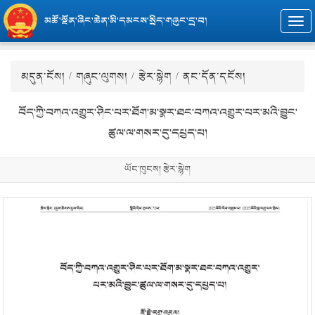
མཚོ་སྔོན་ཞིང་ཆེན་མི་དམངས་སྲིད་གཞུང་དྲ་བ།
Togg
navi
མདུན་ངོས།
/
གཞུང་ལུགས།
/
རྩེར་སྙེག
/ ནང་དོན་དངོས།
བོད་ཀྱི་བཀའ་འགྱུར་ཤིང་པར་ཐོག་མ་སྣར་ཐང་བཀའ་འགྱུར་པར་མའི་བྱུང་
ཚུལ་ལ་གསར་དུ་དཔྱད་པ།
ཡོང་ཁུངས། རྩེར་སྙེག