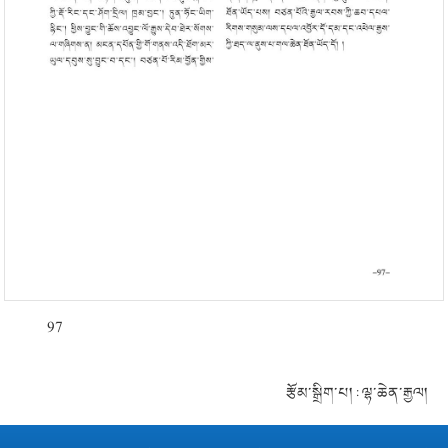
97
རྩོམ་སྒྲིག་པ། : ལྷ་ཆེན་རྒྱལ།