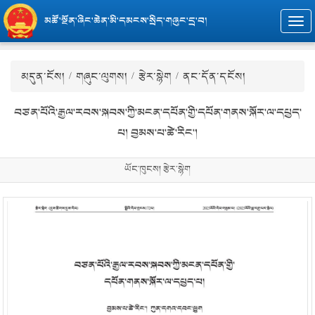
མཚོ་སྔོན་ཞིང་ཆེན་མི་དམངས་སྲིད་གཞུང་དྲ་བ།
Togg
navi
མདུན་ངོས།
/
གཞུང་ལུགས།
/
རྩེར་སྙེག
/ ནང་དོན་དངོས།
བཙན་པོའི་རྒྱལ་རབས་སྐབས་ཀྱི་མངན་དཔོན་གྱི་དཔོན་གནས་སྐོར་ལ་དཔྱད་
པ། བྱམས་པ་ཚེ་རིང་།
ཡོང་ཁུངས། རྩེར་སྙེག