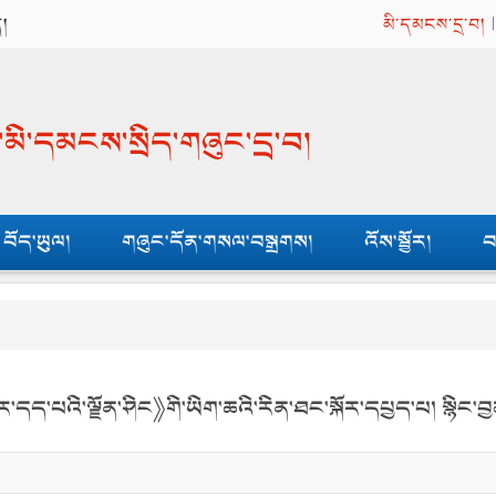
ན།
མི་དམངས་དྲ་བ།
ན་མི་དམངས་སྲིད་གཞུང་དྲ་བ།
བོད་ཡུལ།
གཞུང་དོན་གསལ་བསྒྲགས།
འོས་སྦྱོར།
བ
་དད་པའི་ལྗོན་ཤིང》གི་ཡིག་ཆའི་རིན་ཐང་སྐོར་དཔྱད་པ། སྙིང་བྱ