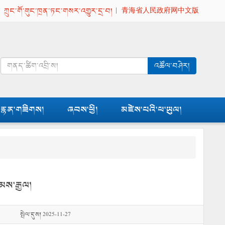
|
ཀྲུང་གོ་གུང་ཁྲན་ཏང་གསར་འགྱུར་དྲ་བ།
|
青海省人民政府网中文版
འཚོལ་བཤེར།
རྙན་གཟིགས།
ཞབས་ཕྱི།
མཛེས་པའི་ཕ་ཡུལ།
མས་རྒྱལ།
སྤེལ་དུས། 2025-11-27