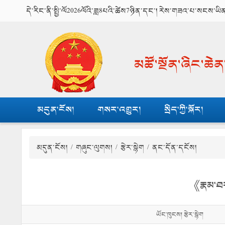
དེ་རིང་ནི་སྤྱི་ལོ2026ལོའི་ཟླ8པའི་ཚེས7ཉིན་དང་། རེས་གཟའ་པ་སངས་ཡི
མཚོ་སྔོན་ཞིང་ཆེ
མདུན་ངོས།
གསར་འགྱུར།
སྲིད་ཀྱི་སྐོར།
མདུན་ངོས།
/
གཞུང་ལུགས།
/
རྩེར་སྙེག
/ ནང་དོན་དངོས།
《རྣམ་ཐར
ཡོང་ཁུངས། རྩེར་སྙེག