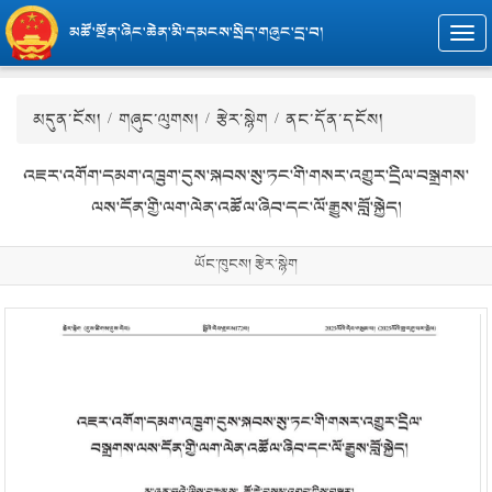
མཚོ་སྔོན་ཞིང་ཆེན་མི་དམངས་སྲིད་གཞུང་དྲ་བ།
Togg
navi
མདུན་ངོས།
/
གཞུང་ལུགས།
/
རྩེར་སྙེག
/ ནང་དོན་དངོས།
འཇར་འགོག་དམག་འཁྲུག་དུས་སྐབས་སུ་ཏང་གི་གསར་འགྱུར་དྲིལ་བསྒྲགས་
ལས་དོན་གྱི་ལག་ལེན་འཚོལ་ཞིབ་དང་ལོ་རྒྱུས་བློ་སྐྱེད།
ཡོང་ཁུངས། རྩེར་སྙེག