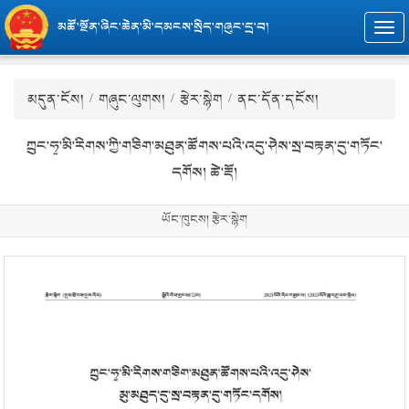
མཚོ་སྔོན་ཞིང་ཆེན་མི་དམངས་སྲིད་གཞུང་དྲ་བ།
Togg
navi
མདུན་ངོས།
/
གཞུང་ལུགས།
/
རྩེར་སྙེག
/ ནང་དོན་དངོས།
ཀྲུང་ཧྭ་མི་རིགས་ཀྱི་གཅིག་མཐུན་ཚོགས་པའི་འདུ་ཤེས་སྲ་བརྟན་དུ་གཏོང་
དགོས། ཚེ་རྡོ།
ཡོང་ཁུངས། རྩེར་སྙེག