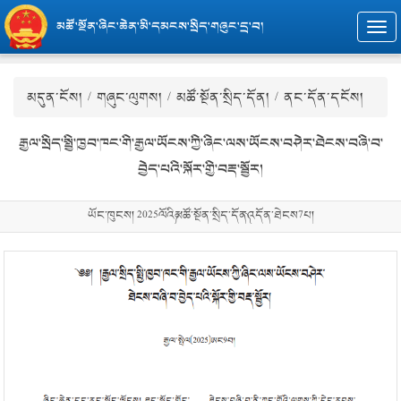
མཚོ་སྔོན་ཞིང་ཆེན་མི་དམངས་སྲིད་གཞུང་དྲ་བ།
Togg
navi
མདུན་ངོས།
/
གཞུང་ལུགས།
/
མཚོ་སྔོན་སྲིད་དོན།
/ ནང་དོན་དངོས།
རྒྱལ་སྲིད་སྤྱི་ཁྱབ་ཁང་གི་རྒྱལ་ཡོངས་ཀྱི་ཞིང་ལས་ཡོངས་བཤེར་ཐེངས་བཞི་བ་
བྱེད་པའི་སྐོར་གྱི་བརྡ་སྦྱོར།
ཡོང་ཁུངས། 2025ལོའི༼མཚོ་སྔོན་སྲིད་དོན༽འདོན་ཐེངས7པ།