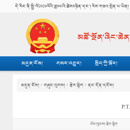
དེ་རིང་ནི་སྤྱི་ལོ2026ལོའི་ཟླ8པའི་ཚེས8ཉིན་དང་། རེས་གཟའ་སྤེན་པ་ཡིན།
མཚོ་སྔོན་ཞིང་ཆེ
མདུན་ངོས།
གསར་འགྱུར།
སྲིད་ཀྱི་སྐོར།
མདུན་ངོས།
/
གཞུང་ལུགས།
/
རྩེར་སྙེག
/ ནང་དོན་དངོས།
P.T
ཡོང་ཁུངས། རྩེར་སྙེག