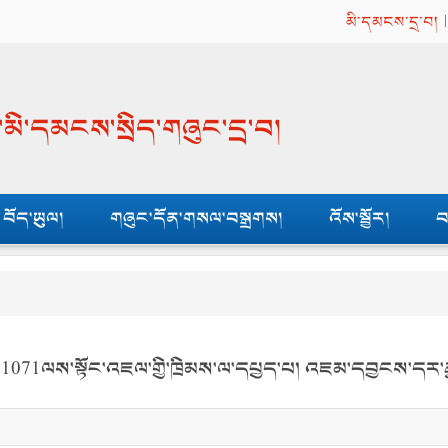
མི་དམངས་དྲ་བ།
ན་མི་དམངས་སྲིད་གཞུང་དྲ་བ།
བོད་ཡུལ།
གཞུང་དོན་གསལ་བསྒྲགས།
འོས་སྦྱོར།
བ
.1071ལས་སྟོང་འཇལ་གྱི་ཁྲིམས་ལ་དཔྱད་པ། འཇམ་དབྱངས་དར་ར