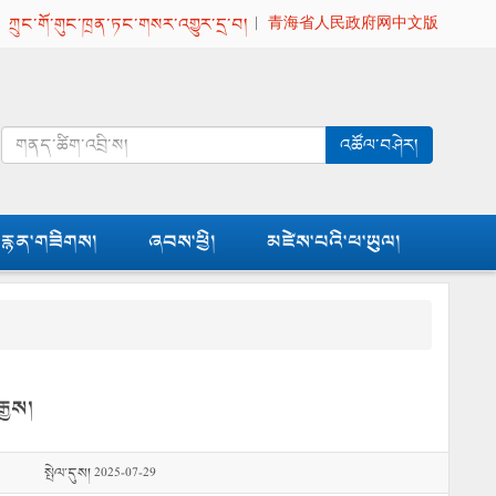
|
ཀྲུང་གོ་གུང་ཁྲན་ཏང་གསར་འགྱུར་དྲ་བ།
|
青海省人民政府网中文版
འཚོལ་བཤེར།
རྙན་གཟིགས།
ཞབས་ཕྱི།
མཛེས་པའི་ཕ་ཡུལ།
ྒྱས།
སྤེལ་དུས། 2025-07-29