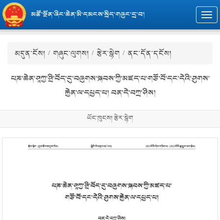
མཚོ་སྔོན་ཞིང་ཆེན་མི་དམངས་སྲིད་གཞུང་དྲ་བ།
Togg
navi
མདུན་ངོས།
/
གཞུང་ལུགས།
/
རྩེར་སྙེག
/ ནང་དོན་དངོས།
པཎ་ཆེན་ཤཱཀྱ་ཤྲི་བོད་དུ་བཞུགས་སྐབས་ཀྱི་མཛད་པ་གཙོ་བོ་དང་དེའི་ཤུགས་
རྐྱེན་ལ་དཔྱད་པ། བན་དེ་བཀྲ་ཤིས།
ཡོང་ཁུངས། རྩེར་སྙེག