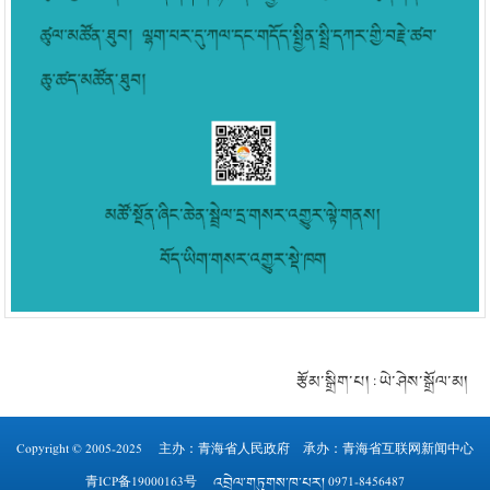
རྩོམ་སྒྲིག་པ། : ཡེ་ཤེས་སྒྲོལ་མ།
Copyright © 2005-2025 主办：
青海省人民政府
承办：青海省互联网新闻中心
青ICP备19000163号
འབྲེལ་གཏུགས་ཁ་པར། 0971-8456487