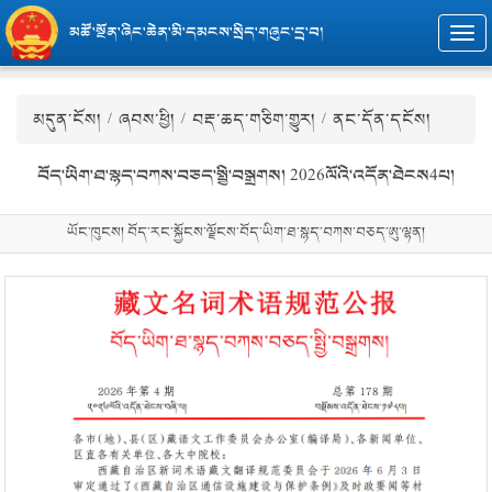
མཚོ་སྔོན་ཞིང་ཆེན་མི་དམངས་སྲིད་གཞུང་དྲ་བ།
Togg
navi
མདུན་ངོས།
/
ཞབས་ཕྱི།
/
བརྡ་ཆད་གཅིག་གྱུར།
/ ནང་དོན་དངོས།
བོད་ཡིག་ཐ་སྙད་བཀས་བཅད་སྤྱི་བསྒྲགས། 2026ལོའི་འདོན་ཐེངས4པ།
ཡོང་ཁུངས། བོད་རང་སྐྱོངས་ལྗོངས་བོད་ཡིག་ཐ་སྙད་བཀས་བཅད་ཨུ་ལྷན།