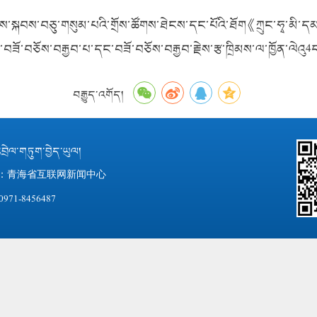
་སྐབས་བཅུ་གསུམ་པའི་གྲོས་ཚོགས་ཐེངས་དང་པོའི་ཐོག《ཀྲུང་ཧྭ་མི་དམང
བཟོ་བཅོས་བརྒྱབ་པ་དང་བཟོ་བཅོས་བརྒྱབ་རྗེས་རྩ་ཁྲིམས་ལ་ཁྱོན་ལེའུ
4
བརྒྱུད་འགོད།
བྲེལ་གཏུག་བྱེད་ཡུལ།
：青海省互联网新闻中心
971-8456487