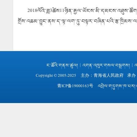
2018
ལོའི་ཟླ
3
ཚེས
11
ཉིན་རྒྱལ་ཡོངས་མི་དམངས་འཐུས་ཚོགས
གྲོས་འཆམ་བྱུང་ནས་ད་ལྟ་ལག་ཏུ་བསྟར་བཞིན་པའི་རྩ་ཁྲིམས་ལ་
ང་ཚོའི་གནས་ཚུལ།
|
འགན་འཁུར་གསལ་བསྒྲགས།
|
འ
Copyright © 2005-2025 主办：
青海省人民政府
承办
青ICP备19000163号
འབྲེལ་གཏུགས་ཁ་པར། 0