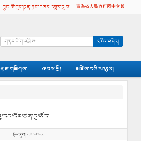
|
ཀྲུང་གོ་གུང་ཁྲན་ཏང་གསར་འགྱུར་དྲ་བ།
|
青海省人民政府网中文版
འཚོལ་བཤེར།
རྙན་གཟིགས།
ཞབས་ཕྱི།
མཛེས་པའི་ཕ་ཡུལ།
ེའུ་དང་དོན་ཚན་དུ་ཡོད།
སྤེལ་དུས། 2025-12-06