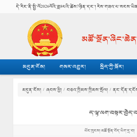
དེ་རིང་ནི་སྤྱི་ལོ2026ལོའི་ཟླ8པའི་ཚེས7ཉིན་དང་། རེས་གཟའ་པ་སངས་ཡི
མཚོ་སྔོན་ཞིང་ཆེ
མདུན་ངོས།
གསར་འགྱུར།
སྲིད་ཀྱི་སྐོར།
མདུན་ངོས།
/
ཞབས་ཕྱི།
/
བཅའ་ཁྲིམས་ཁྲིམས་སྲོལ།
/ ནང་དོན་དངོ
ད་ལྟ་ལག་བསྟར་བྱེད་བཞ
ཡོང་ཁུངས། མཚོ་སྔོན་བོད་ཡིག་དྲ་བ།