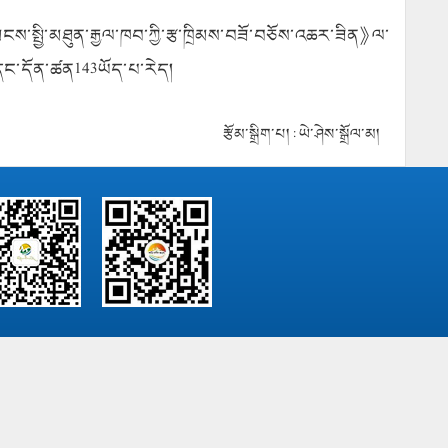
ས་སྤྱི་མཐུན་རྒྱལ་ཁབ་ཀྱི་རྩ་ཁྲིམས་བཟོ་བཅོས་འཆར་ཟིན》ལ་
དང་དོན་ཚན
143
ཡོད་པ་རེད།
རྩོམ་སྒྲིག་པ། : ཡེ་ཤེས་སྒྲོལ་མ།