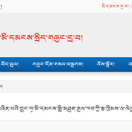
ན།
མི་དམངས་དྲ་བ།
ན་མི་དམངས་སྲིད་གཞུང་དྲ་བ།
བོད་ཡུལ།
གཞུང་དོན་གསལ་བསྒྲགས།
འོས་སྦྱོར།
བ
ས།
ིན་པའི་ཀྲུང་ཧྭ་མི་དམངས་སྤྱི་མཐུན་རྒྱལ་ཁབ་ཀྱི་རྩ་ཁྲིམས་ལ་ལ