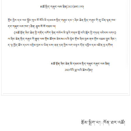
རྩོམ་སྒྲིག་པ། : ཁོན་ཐར་འཚོ།