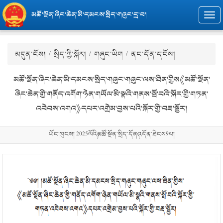
མཚོ་སྔོན་ཞིང་ཆེན་མི་དམངས་སྲིད་གཞུང་དྲ་བ།
Togg
navi
མདུན་ངོས།
/
སྲིད་ཀྱི་སྐོར།
/
གཞུང་ཡིག
/ ནང་དོན་དངོས།
མཚོ་སྔོན་ཞིང་ཆེན་མི་དམངས་སྲིད་གཞུང་གཞུང་ལས་ཐིན་གྱིས《མཚོ་སྔོན་
ཞིང་ཆེན་གྱི་གནོད་འགོག་ཉེན་གཡོལ་མི་སྣའི་གནས་སྤོ་བའི་སྐོར་གྱི་གཏན་
འབེབས་འགའ》དཔར་འགྲེམ་བྱས་པའི་སྐོར་གྱི་བརྡ་སྦྱོར།
ཡོང་ཁུངས། 2025ལོའི༼མཚོ་སྔོན་སྲིད་དོན༽འདོན་ཐེངས9པ།