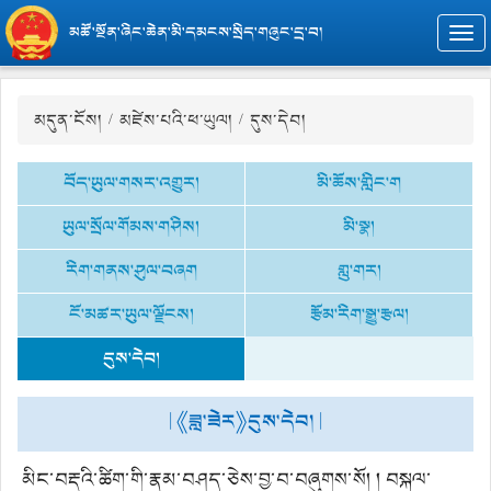
མཚོ་སྔོན་ཞིང་ཆེན་མི་དམངས་སྲིད་གཞུང་དྲ་བ།
Togg
navi
མདུན་ངོས།
/
མཛེས་པའི་ཕ་ཡུལ།
/ དུས་དེབ།
བོད་ཡུལ་གསར་འགྱུར།
མི་ཆོས་གླིང་ག
ཡུལ་སྲོལ་གོམས་གཤིས།
མི་སྣ།
རིག་གནས་ཤུལ་བཞག
གླུ་གར།
ངོ་མཚར་ཡུལ་ལྗོངས།
རྩོམ་རིག་སྒྱུ་རྩལ།
དུས་དེབ།
| 《ཟླ་ཟེར》དུས་དེབ། |
མིང་བརྡའི་ཚིག་གི་རྣམ་བཤད་ཅེས་བྱ་བ་བཞུགས་སོ། ། བསྐལ་