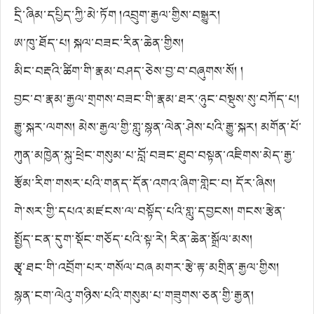
དྲི་ཞིམ་དཔྱིད་ཀྱི་མེ་ཏོག །འབྲུག་རྒྱལ་གྱིས་བསྒྱུར།
ཨ་ཁུ་ཐོད་པ། སྐལ་བཟང་རིན་ཆེན་གྱིས།
མིང་བརྡའི་ཚིག་གི་རྣམ་བཤད་ཅེས་བྱ་བ་བཞུགས་སོ། །
བྱང་བ་རྣམ་རྒྱལ་གྲགས་བཟང་གི་རྣམ་ཐར་ཉུང་བསྡུས་སུ་བཀོད་པ།
ཐུབ་བསྟན་གྱིས།
རྒྱུ་སྐར་ལགས། མེས་རྒྱལ་གྱི་གླུ་སྙན་ལེན་ཤེས་པའི་རྒྱུ་སྐར། མགོན་པོ་
བཀྲ་ཤིས་ཀྱིས།
ཀུན་མཁྱེན་སྐུ་ཕྲེང་གསུམ་པ་བློ་བཟང་ཐུབ་བསྟན་འཇིགས་མེད་རྒྱ་
མཚོའི་རྣམ་ཐར་ཉུང་བསྡུས།
རྩོམ་རིག་གསར་པའི་གནད་དོན་འགའ་ཞིག་གླེང་བ། དོར་ཞིས།
གེ་སར་གྱི་དཔའ་མཛངས་ལ་བསྟོད་པའི་གླུ་དབྱངས། གངས་རྩེན་
གྱིས།
སྤྱོད་ངན་དུག་སྡོང་གཅོད་པའི་སྟ་རེ། རིན་ཆེན་སྒྲོལ་མས།
རྩྭ་ཐང་གི་འབྲོག་པར་གསོལ་བཞ མགར་རྩེ་རྟ་མགྲིན་རྒྱལ་གྱིས།
སྙན་ངག་ལེའུ་གཉིས་པའི་གསུམ་པ་གཟུགས་ཅན་གྱི་རྒྱན།