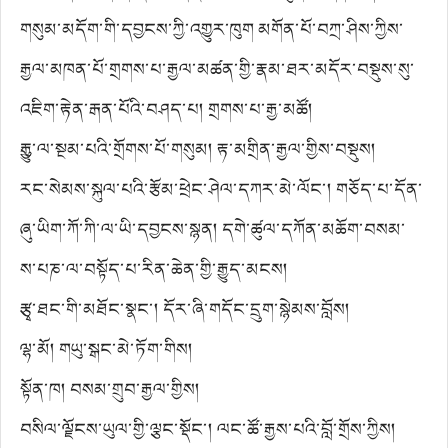
བཟང་སངས་རྒྱས་ཀྱིས།
གསུམ་མདོག་གི་དབྱངས་ཀྱི་འགྱུར་ཁུག མགོན་པོ་བཀྲ་ཤིས་ཀྱིས་
བརྩམས།
རྒྱལ་མཁན་པོ་གྲགས་པ་རྒྱལ་མཚན་གྱི་རྣམ་ཐར་མདོར་བསྡུས་སུ་
བཀོད་པ།
འཇིག་རྟེན་རྒན་པོའི་བཤད་པ། གྲགས་པ་རྒྱ་མཚོ།
རྒྱུུ་ལ་སྔམ་པའི་གྲོགས་པོ་གསུམ། རྟ་མགྲིན་རྒྱལ་གྱིས་བསྡུས།
རང་སེམས་སྐུལ་པའི་རྩོམ་ཕྲེང་ཤེལ་དཀར་མེ་ལོང་། གཅོད་པ་དོན་
གྲུབ་ཀྱིས།
ཞུ་ཡིག་ཀོ་ཀི་ལ་ཡི་དབྱངས་སྙན། དགེ་ཚུལ་དཀོན་མཆོག་བསམ་
གཏན་གྱིས།
ས་པཎ་ལ་བསྟོད་པ་རིན་ཆེན་གྱི་རྒྱུད་མངས།
རྩྭ་ཐང་གི་མཐོང་སྣང་། དོར་ཞི་གདོང་དྲུག་སྙེམས་བློས།
ལྷ་མོ། གཡུ་སྒང་མེ་ཏོག་གིས།
སྟོན་ཁ། བསམ་གྲུབ་རྒྱལ་གྱིས།
བསིལ་ལྗོངས་ཡུལ་གྱི་ལྕང་སྡོང་། ལང་ཚོ་རྒྱས་པའི་བློ་གྲོས་ཀྱིས།