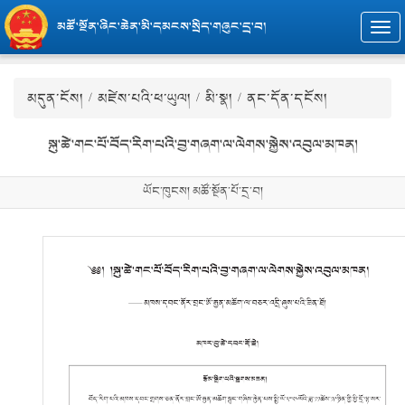
མཚོ་སྔོན་ཞིང་ཆེན་མི་དམངས་སྲིད་གཞུང་དྲ་བ།
Togg
navi
མདུན་ངོས།
/
མཛེས་པའི་ཕ་ཡུལ།
/
མི་སྣ།
/ ནང་དོན་དངོས།
སྐུ་ཚེ་གང་པོ་བོད་རིག་པའི་བྱ་གཞག་ལ་ལེགས་སྐྱེས་འབུལ་མཁན།
ཡོང་ཁུངས། མཚོ་སྔོན་པོ་དྲ་བ།