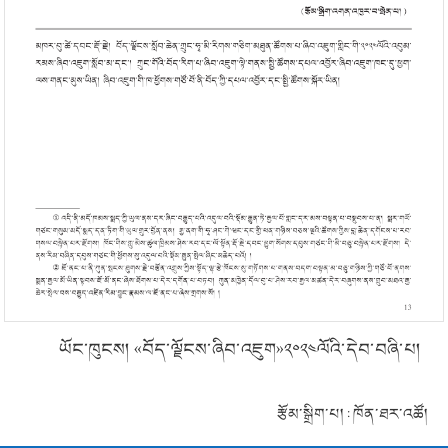
ཡོང་ཁུངས། «བོད་ལྗོངས་ཞིབ་འཇུག»༢༠༢༤ལོའི་དེབ་བཞི་པ།
རྩོམ་སྒྲིག་པ། : ཁོན་ཐར་འཚོ།