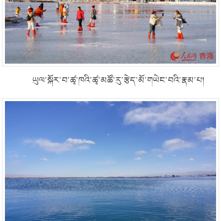
ཡུལ་སྐོར་བ་ཚྭ་ཁའི་ཚྭ་མཚོ་རུ་རྩེད་མོ་གཡེང་བའི་རྣམ་པ།