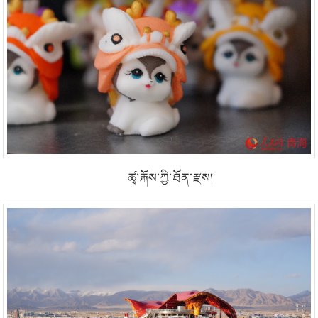
ཚྭ་རྐོས་ཀྱི་ཐོན་རྫས།