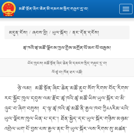
མཚོ་སྔོན་ཞིང་ཆེན་མི་དམངས་སྲིད་གཞུང་དྲ་བ།
Togg
navi
མདུན་ངོས།
/
ཞབས་ཕྱི།
/
ཡུལ་སྐོར།
/ ནང་དོན་དངོས།
ཚྭ་ཁའི་ཚྭ་མཚོ་ལྗོངས་ཁུལ་གྱིས་མགྲོན་པོ་མང་པོ་བསུས།
ཡོང་ཁུངས། མཚོ་སྔོན་ཞིང་ཆེན་མི་དམངས་སྲིད་གཞུང་དྲ་བ།
ལོ་ཙཱ་བ། ཁོན་ཐར་འཚོ།
ཉེ་ལམ། མཚོ་སྔོན་ཞིང་ཆེན་མཚོ་ནུབ་སོག་རིགས་བོད་རིགས་
རང་སྐྱོང་ཁུལ་དབུས་ལམ་རྫོང་ཚྭ་ཁའི་ཚྭ་མཚོ་ཡིས་ཡུལ་སྐོར་བ་མི་
ཉུང་བ་ཞིག་བསུས།
ད་ལྟ་ཚྭ་ཁའི་ཚྭ་མཚོ་ནི་རྒྱལ་ཁབ་ཀྱི
4A
རིམ་པའི་
ཡུལ་ལྗོངས་ཁུལ་ཡིན་པ་དང་། ཐོན་སྐྱེད་དང་ཡུལ་སྐོར་གཉིས་མཉམ་
འབྲེལ་ཡག་པོ་བྱས་པས་རྒྱལ་ནང་གི་ཡུལ་སྐོར་ལས་རིགས་སུ་མཚན་