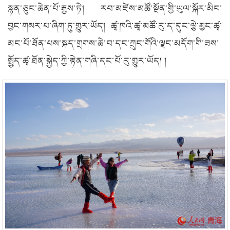
སྙན་ཅུང་ཆེན་པོ་རྒྱས་ཏེ། རབ་མཛེས་མཚོ་སྔོན་གྱི་ཡུལ་སྐོར་མིང་
བྱང་གསར་པ་ཞིག་ཏུ་གྱུར་ཡོད། ཚྭ་ཁའི་ཚྭ་མཚོ་རུ་ད་དུང་ལྕེ་མྱང་ཚྭ་
མང་པོ་ཐོན་པས་སྐད་གྲགས་ཆེ་བ་དང་ཀྲུང་གོའི་ལྗང་མདོག་གི་ཟས་
སྤྱོད་ཚྭ་ཐོན་སྐྱེད་ཀྱི་རྟེན་གཞི་དང་པོ་རུ་གྱུར་ཡོད། །