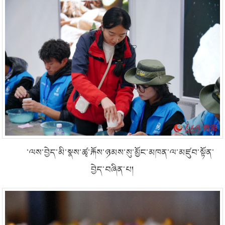
་ལས་བྱེད་མི་སྣས་ཚྭ་རྐོས་ཉམས་སུ་མྱོང་མཁན་ལ་མཛུབ་སྟོན་
བྱེད་བཞིན་པ།