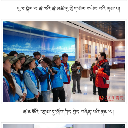
ཡུལ་སྐོར་བ་ཚྭ་ཁའི་ཚྭ་མཚོ་རུ་རྩེད་མོར་གཡེང་བའི་རྣམ་པ།
ཚྭ་མཚོའི་འགྲམ་དུ་སློབ་ཁྲིད་བྱེད་བཞིན་པའི་རྣམ་པ།