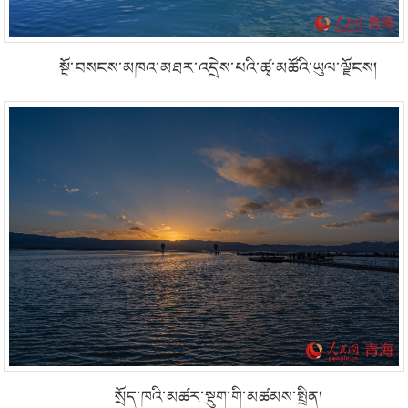
སྔོ་བསངས་མཁའ་མཐར་འདྲེས་པའི་ཚྭ་མཚོའི་ཡུལ་ལྗོངས།
སྲོད་ཁའི་མཚར་སྡུག་གི་མཚམས་སྤྲིན།