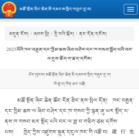
མཚོ་སྔོན་ཞིང་ཆེན་མི་དམངས་སྲིད་གཞུང་དྲ་བ།
Togg
navi
མདུན་ངོས།
/
ཞབས་ཕྱི།
/
དྲི་བའི་སྐོར།
/ ནང་དོན་དངོས།
2025ལོའི་ཁང་བརྒྱན་དང་ཁྱིམ་ཆས་ཞིབ་བཤེར་དང་ཁ་གསབ་སྤྲོད་པའི་བར་
ལ་དུས་ཚོད་ག་ཚད་དགོས།
ཡོང་ཁུངས། མཚོ་སྔོན་ཞིང་ཆེན་མི་དམངས་སྲིད་གཞུང་དྲ་བ།
ལོ་ཙཱ་བ། ཁོན་ཐར་འཚོ།
མཚོ་སྔོན་ཞིང་ཆེན་ཚོང་དོན་ཐིང་ནས་སྤེལ་དོན། ཁང་བརྒྱན་
དང་ཁྱིམ་ཆས་ལ་ཞིབ་བཤེར་དང་ཁ་གསབ་ཀྱི་སྙན་ཞུ་ཡར་སྤྲོད་པ་
ནས་ཁ་གསབ་མར་སྤྲོད་པའི་བར་ལ་ཟླ་བ་གཅིག་ཙམ་དགོས་
པས། ཁྱེད་ཀྱིས་འཛུགས་སྐྲུན་དངུལ་ཁང་གི་འཚོ་བ(建行生