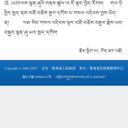
活)APPལས་སྙན་ཞུའི་གནས་ཚུལ་ལ་དོ་སྣང་བྱེད་རོགས། གལ་ཏེ་
ཕྱིར་སྤྲད་ནས་བཟོ་བཅོས་རྒྱག་དགོས་པ་གསལ་འདེབས་བྱས་ཡོད་
ན། ལམ་སེང་གསལ་འདེབས་ལྟར་བཟོ་བཅོས་བརྒྱབ་རྗེས་ཡང་
བསྐྱར་སྙན་ཞུ་ཡར་སྤྲད་དགོས།
རྩོམ་སྒྲིག་པ། : ཁོན་ཐར་འཚོ།
Copyright © 2005-2025 主办：
青海省人民政府
承办：青海省互联网新闻中心
青ICP备19000163号
འབྲེལ་གཏུགས་ཁ་པར། 0971-8456487