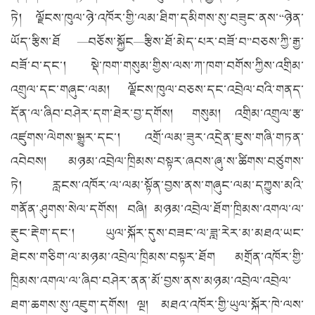
ཏེ། ལྗོངས་ཁུལ་ཉེ་འཁོར་གྱི་ལམ་ཐིག་དམིགས་སུ་བཟུང་ནས་“ཉེན་
ཡོད་རྩིས་ཐོ —བཅོས་སྐྱོང—རྩིས་ཐོ་མེད་པར་བཟོ་བ”བཅས་ཀྱི་རྒྱ་
བཟོ་བ་དང་། སྡེ་ཁག་གསུམ་གྱིས་ལས་ཀ་ཁག་བགོས་ཀྱིས་འགྲིམ་
འགྲུལ་དང་གཞུང་ལམ། ལྗོངས་ཁུལ་བཅས་དང་འབྲེལ་བའི་གནད་
དོན་ལ་ཞིབ་བཤེར་དག་ཐེར་བྱ་དགོས། གསུམ། འགྲིམ་འགྲུལ་རྩ་
འཛུགས་ལེགས་སྒྱུར་དང་། འགྲོ་ལམ་ཟུར་འདྲེན་ཇུས་གཞི་གཏན་
འབེབས། མཉམ་འབྲེལ་ཁྲིམས་བསྟར་ཞབས་ཞུ་ས་ཚིགས་བཙུགས་
ཏེ། རླངས་འཁོར་ལ་ལམ་སྟོན་བྱས་ནས་གཞུང་ལམ་དཀྱུས་མའི་
གནོན་ཤུགས་སེལ་དགོས། བཞི། མཉམ་འབྲེལ་ཐོག་ཁྲིམས་འགལ་ལ་
རྡུང་རྡེག་དང་། ཡུལ་སྐོར་དུས་བཟང་ལ་ཟླ་རེར་མ་མཐའ་ཡང་
ཐེངས་གཅིག་ལ་མཉམ་འབྲེལ་ཁྲིམས་བསྟར་ཐོག མགྲོན་འཁོར་གྱི་
ཁྲིམས་འགལ་ལ་ཞིབ་བཤེར་ནན་མོ་བྱས་ནས་མཉམ་འབྲེལ་འབྲེལ་
ཐག་ཆགས་སུ་འཇུག་དགོས། ལྔ། མཐའ་འཁོར་གྱི་ཡུལ་སྐོར་ཁེ་ལས་