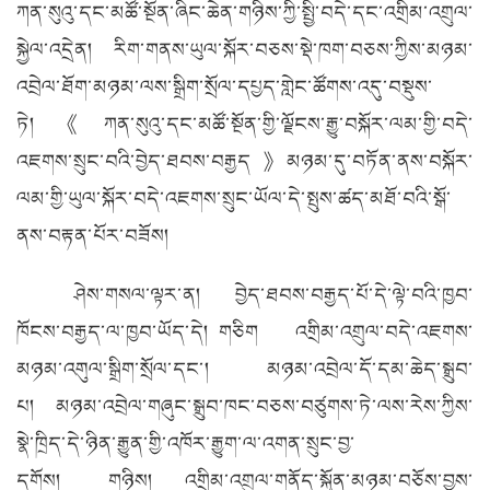
ཀན་སུའུ་དང་མཚོ་སྔོན་ཞིང་ཆེན་གཉིས་ཀྱི་སྤྱི་བདེ་དང་འགྲིམ་འགྲུལ་
སྐྱེལ་འདྲེན། རིག་གནས་ཡུལ་སྐོར་བཅས་སྡེ་ཁག་བཅས་ཀྱིས་མཉམ་
འབྲེལ་ཐོག་མཉམ་ལས་སྒྲིག་སྲོལ་དཔྱད་གླེང་ཚོགས་འདུ་བསྡུས་
ཏེ། 《ཀན་སུའུ་དང་མཚོ་སྔོན་གྱི་ལྗོངས་རྒྱུ་བསྐོར་ལམ་གྱི་བདེ་
འཇགས་སྲུང་བའི་བྱེད་ཐབས་བརྒྱད》མཉམ་དུ་བཏོན་ནས་བསྐོར་
ལམ་གྱི་ཡུལ་སྐོར་བདེ་འཇགས་སྲུང་ཡོལ་དེ་སྤུས་ཚད་མཐོ་བའི་སྒོ་
ནས་བརྟན་པོར་བཟོས།
ཤེས་གསལ་ལྟར་ན། བྱེད་ཐབས་བརྒྱད་པོ་དེ་ལྟེ་བའི་ཁྱབ་
ཁོངས་བརྒྱད་ལ་ཁྱབ་ཡོད་དེ། གཅིག འགྲིམ་འགྲུལ་བདེ་འཇགས་
མཉམ་འགུལ་སྒྲིག་སྲོལ་དང་། མཉམ་འབྲེལ་དོ་དམ་ཆེད་སྒྲུབ་
པ། མཉམ་འབྲེལ་གཞུང་སྒྲུབ་ཁང་བཅས་བཙུགས་ཏེ་ལས་རེས་ཀྱིས་
སྣེ་ཁྲིད་དེ་ཉིན་རྒྱུན་གྱི་འཁོར་རྒྱུག་ལ་འགན་སྲུང་བྱ་
དགོས། གཉིས། འགྲིམ་འགྲུལ་གནོད་སྐྱོན་མཉམ་བཅོས་བྱས་