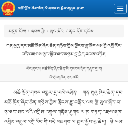
མཚོ་སྔོན་ཞིང་ཆེན་མི་དམངས་སྲིད་གཞུང་དྲ་བ།
Togg
navi
མདུན་ངོས།
/
ཞབས་ཕྱི།
/
ཡུལ་སྐོར།
/ ནང་དོན་དངོས།
ཀན་སུའུ་དང་མཚོ་སྔོན་ཞིང་ཆེན་གཉིས་ཀྱིས་ལྗོངས་རྒྱུ་སྐོར་ལམ་གྱི་འགྲོ་འོང་
བདེ་འཇགས་སྲུང་སྐྱོབ་ཐད་མཉམ་དུ་བྱེད་ཐབས་བཏོན།
ཡོང་ཁུངས། མཚོ་སྔོན་ཞིང་ཆེན་མི་དམངས་སྲིད་གཞུང་དྲ་བ།
ལོ་ཙཱ་བ། ཁོན་ཐར་འཚོ།
མཚོ་སྔོན་གསར་འགྱུར་དྲ་བའི་འཕྲིན། ཀན་སུའུ་ཞིང་ཆེན་དང་
མཚོ་སྔོན་ཞིང་ཆེན་གཉིས་ཀྱིས་ལྗོངས་རྒྱུ་བསྐོར་ལམ་གྱི་ཡུལ་སྐོར་བ་
ཧ་ཅང་མང་པའི་འགྲིམ་འགྲུལ་གནོན་ཤུགས་ལ་ཁ་གཏད་འཇལ་ནས་
འགྲིམ་འགྲུལ་འགྲོ་འོང་གི་བདེ་འཇགས་ལ་སྲུང་སྐྱོབ་བྱ་ཆེད། ཉེ་ལམ་