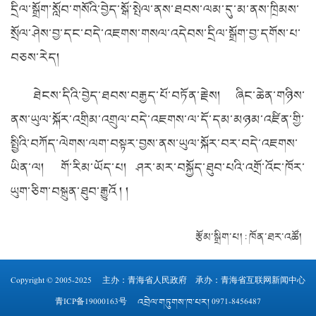
དྲིལ་སྒྲོག་སློབ་གསོའི་བྱེད་སྒོ་སྤེལ་ནས་ཐབས་ལམ་དུ་མ་ནས་ཁྲིམས་
སྲོལ་ཤེས་བྱ་དང་བདེ་འཇགས་གསལ་འདེབས་དྲིལ་སྒྲོག་བྱ་དགོས་པ་
བཅས་རེད།
ཐེངས་དིའི་བྱེད་ཐབས་བརྒྱད་པོ་བཏོན་རྗེས། ཞིང་ཆེན་གཉིས་
ནས་ཡུལ་སྐོར་འགྲིམ་འགྲུལ་བདེ་འཇགས་ལ་དོ་དམ་མཉམ་འཛིན་གྱི་
སྤྱིའི་བཀོད་ལེགས་ལག་བསྟར་བྱས་ནས་ཡུལ་སྐོར་བར་བདེ་འཇགས་
ཡིན་ལ། གོ་རིམ་ཡོད་པ། ཤར་མར་བསྐྱོད་ཐུབ་པའི་འགྲོ་འོང་ཁོར་
ཡུག་ཅིག་བསྐྲུན་ཐུབ་རྒྱུའོ ། །
རྩོམ་སྒྲིག་པ། : ཁོན་ཐར་འཚོ།
Copyright © 2005-2025 主办：
青海省人民政府
承办：青海省互联网新闻中心
青ICP备19000163号
འབྲེལ་གཏུགས་ཁ་པར། 0971-8456487