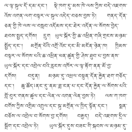
ལ་ལྟ་སྐུལ་དོ་དམ་དང་། སྡེ་ཁག་དུ་མས་ཁེ་ལས་ཀྱིས་བདེ་འཇགས་
འོས་འགན་ལག་བསྟར་ལ་སྐུལ་འདེད་བཅས་བྱས་ཏེ། གནད་དོན་
ཅན་གྱི་ཁེ་ལས་ལ་བསླབ་འདོམས་དང་ཐེར་འདོན་ལ་སོགས་བྱེད་
ཐབས་སྤྱད་དགོས། དྲུག ཡུལ་སྐོར་གྱི་ཆ་འཕྲིན་གཞི་གྲངས་མཉམ་
སྤྱོད་དང་། མགྲོན་པོའི་འགྲོ་འོང་དང་མི་མངོན་ཉེན་ཁ། ཁྲིམས་
བསྟར་ལ་སོགས་པའི་ཆ་འཕྲིན་ཕན་ཚུན་གྱི་ཤེས་ཐུབ་པ་བྱས་ནས་
ཡུལ་སྐོར་དང་འབྲེལ་བའི་རླངས་འཁོར་ལ་ལྟ་རྟོག་ནན་མོ་བྱ་
དགོས། བདུན། མཉམ་དུ་འཕྲལ་བསྟུན་དོན་རྐྱེན་ཐག་གཅོད་
དང་། ཆུ་ཚོད1ནང་དུ་ནམ་ཟླ་ངན་པ་དང་དོན་རྐྱེན་ལ་སོགས་པའི་
གློ་བུར་གནས་ཚུལ་དང་ལེན་ལ་འགན་ལེན་བྱས་ཏེ། ལས་ཀ་ཁག་
བགོས་ཀྱིས་འགྲིམ་འགྲུལ་དང་སྐུ་མགྲོན་ལ་ཁྲིད་སྟོན་དང་། སྨན་
བཅོས་ལ་འབྲེལ་བ་སོགས་བྱ་དགོས། བརྒྱད། བདེ་འཇགས་དྲིལ་
སྒྲོག་དང་འབྲེལ་ཏེ། ཡུལ་སྐོར་དུས་བཟང་གི་སྐབས་ལ་མཉམ་དུ་