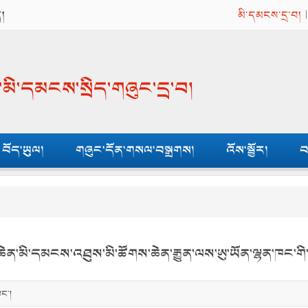
ན།
མི་དམངས་དྲ་བ།
ན་མི་དམངས་སྲིད་གཞུང་དྲ་བ།
བོད་ཡུལ།
གཞུང་དོན་གསལ་བསྒྲགས།
འོས་སྦྱོར།
བ
་ཆེན་མི་དམངས་འཐུས་མི་ཚོགས་ཆེན་རྒྱུན་ལས་ཨུ་ཡོན་ལྷན་ཁང་གི་བ
ཁང་།