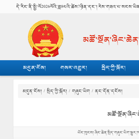
དེ་རིང་ནི་སྤྱི་ལོ2026ལོའི་ཟླ8པའི་ཚེས7ཉིན་དང་། རེས་གཟའ་པ་སངས་ཡི
མཚོ་སྔོན་ཞིང་ཆེ
མདུན་ངོས།
གསར་འགྱུར།
སྲིད་ཀྱི་སྐོར།
མདུན་ངོས།
/
སྲིད་ཀྱི་སྐོར།
/
གཞུང་ཡིག
/ ནང་དོན་དངོས།
མཚོ་སྔོན་ཞིང
ཡོང་ཁུངས། ཞིང་ཆེན་སྲིད་གཞུང་ཡིག་སྒྱུར་