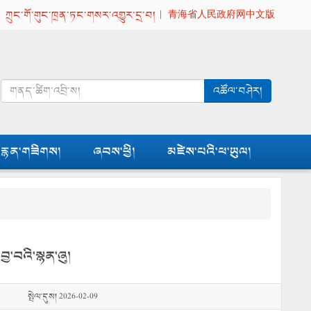
|
ཀྲུང་གོ་གུང་ཁྲན་ཏང་གསར་འགྱུར་དྲ་བ།
|
青海省人民政府网中文版
འཚོལ་བཤེར།
རྙན་གཟིགས།
ཞབས་ཕྱི།
མཛེས་པའི་ཕ་ཡུལ།
ྱ་བའི་སྙན་ཞུ།
སྤེལ་དུས། 2026-02-09