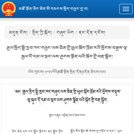
མཚོ་སྔོན་ཞིང་ཆེན་མི་དམངས་སྲིད་གཞུང་དྲ་བ།
Togg
navi
མདུན་ངོས།
/
སྲིད་ཀྱི་སྐོར།
/
གཞུང་ཡིག
/ ནང་དོན་དངོས།
རྒྱལ་སྲིད་སྤྱི་ཁྱབ་ཁང་གཞུང་ལས་ཐིན་གྱི་ཡུལ་སྐོར་ཁྲོམ་རའི་ཕྱོགས་བསྡུས་ལྟ་
སྐུལ་དོ་དམ་ལ་སྔར་ལས་ཤུགས་སྣོན་པའི་སྐོར་གྱི་བརྡ་སྦྱོར།
ཡོང་ཁུངས། ༢༠༢༥ལོའི༼མཚོ་སྔོན་སྲིད་དོན༽འདོན་ཐེངས༡༢པ།