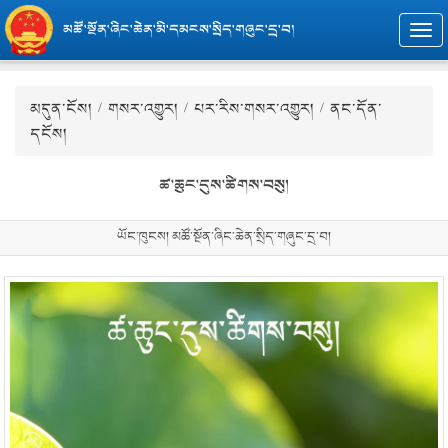
མཚོ་སྔོན་ཞིང་ཆེན་མི་དམངས་སྲིད་གཞུང་དྲ་བ།
Togg
navi
མདུན་ངོས།
/
གསར་འགྱུར།
/
པར་རིས་གསར་འགྱུར།
/ ནང་དོན་
དངོས།
ཚ་ཆུང་དུས་ཚིགས་བསུ།
ཡོང་ཁུངས། མཚོ་སྔོན་ཞིང་ཆེན་སྲིད་གཞུང་དྲ་བ།