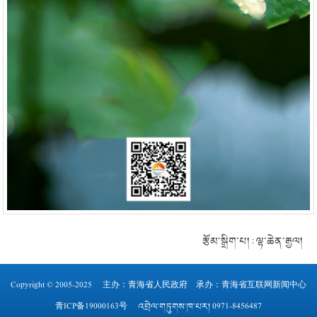
རྩོམ་སྒྲིག་པ། : ལྷ་ཆེན་རྒྱལ།
Copyright © 2005-2025 主办：
青海省人民政府
承办：青海省互联网新闻中心
青ICP备19000163号
འབྲེལ་གཏུགས་ཁ་པར། 0971-8456487