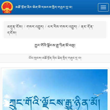
མཚོ་སྔོན་ཞིང་ཆེན་མི་དམངས་སྲིད་གཞུང་དྲ་བ།
Togg
navi
མདུན་ངོས།
/
གསར་འགྱུར།
/
པར་རིས་གསར་འགྱུར།
/ ནང་དོན་
དངོས།
ཀྲུང་གོའི་ལྗོངས་རྒྱུ་ཉིན་མོ་བསུ།
ཡོང་ཁུངས། མཚོ་སྔོན་ཞིང་ཆེན་སྲིད་གཞུང་དྲ་བ།