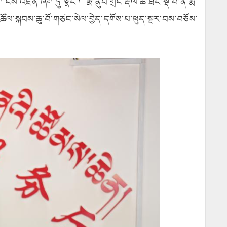
་ངོས་འཛིན་ཞིག་ཏུ་སྣང་། རྨ་ནུབ་གྲོང་རྡལ་ཚེ་ཐང་སྡེ་བ་ནི་རྨ་
བ”འཚོལ་སྐབས་ཆུ་བོ་གཙང་སེལ་བྱེད་དགོས་པ་ཕུད་སྔར་བས་བཅོས་