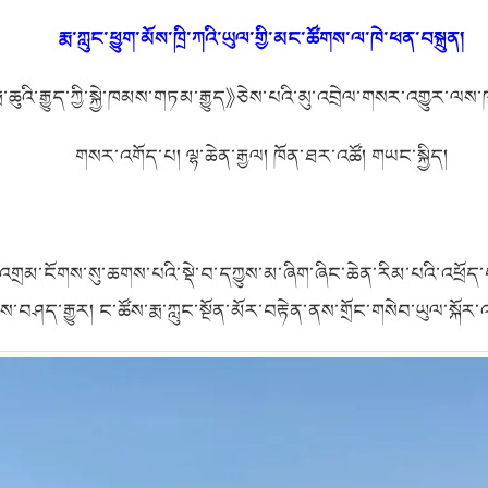
རྨ་ཀླུང་ཕྱུག་མོས་ཁྲི་ཀའི་ཡུལ་གྱི་མང་ཚོགས་ལ་ཁེ་ཕན་བསྐྲུན།
ྨ་ཆུའི་རྒྱུད་ཀྱི་སྐྱེ་ཁམས་གཏམ་རྒྱུད
》
ཅེས་པའི་མུ་འབྲེལ་གསར་འགྱུར་ལས
གསར་འགོད་པ། ལྷ་ཆེན་རྒྱལ། ཁོན་ཐར་འཚོ། གཡང་སྐྱིད།
་འགྲམ་ངོགས་སུ་ཆགས་པའི་སྡེ་བ་དཀྱུས་མ་ཞིག་ཞིང་ཆེན་རིམ་པའི་འཕྲོད་བས
ས་བཤད་རྒྱུར། ང་ཚོས་རྨ་ཀླུང་སྔོན་མོར་བརྟེན་ནས་གྲོང་གསེབ་ཡུལ་སྐ