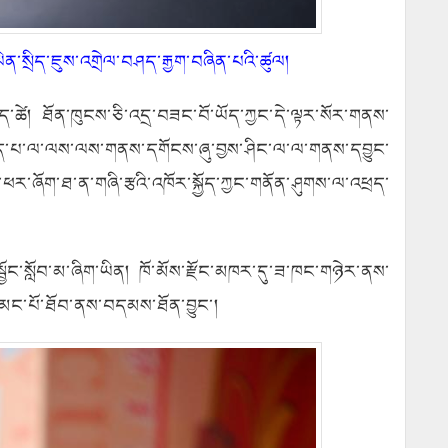
ན་སྲིད་ཇུས་འགྲེལ་བཤད་རྒྱག་བཞིན་པའི་ཚུལ།
ད་ཚེ། ཐོན་ཁུངས་ཅི་འདྲ་བཟང་བོ་ཡོད་ཀྱང་དེ་ལྟར་སོར་གནས་
ས་བྱེད་པ་ལ་ལས་ལས་གནས་དགོངས་ཞུ་བྱས་ཤིང་ལ་ལ་གནས་དབྱུང་
ྱུ་ཕར་ཞོག་ཐ་ན་གཞི་རྩའི་འཁོར་སྐྱོད་ཀྱང་གནོན་ཤུགས་ལ་འཕྲད་
སྦྱོང་སློབ་མ་ཞིག་ཡིན། ཁོ་མོས་རྫོང་མཁར་དུ་ཟ་ཁང་གཉེར་ནས་
ོག་མང་པོ་ཐོབ་ནས་བདམས་ཐོན་བྱུང་།