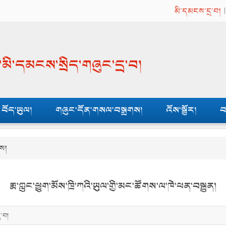
མི་དམངས་དྲ་བ།
ན་མི་དམངས་སྲིད་གཞུང་དྲ་བ།
བོད་ཡུལ།
གཞུང་དོན་གསལ་བསྒྲགས།
འོས་སྦྱོར།
བ
ས།
རྨ་ཀླུང་ཕྱུག་མོས་ཁྲི་ཀའི་ཡུལ་གྱི་མང་ཚོགས་ལ་ཁེ་ཕན་བསྐྲུན།
ྲ་བ།