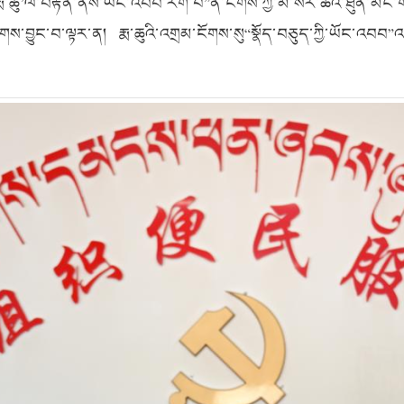
‘རྨ་ཆུ’ལ་བརྟེན་ནས་ཡོང་འབབ་རག་པ”ནི་ངོགས་ཀྱི་མི་སེར་ཚོའི་ཐུན་མོང་གི
རྟོགས་བྱུང་བ་ལྟར་ན། རྨ་ཆུའི་འགྲམ་ངོགས་སུ“སྣོད་བཅུད་ཀྱི་ཡོང་འབ