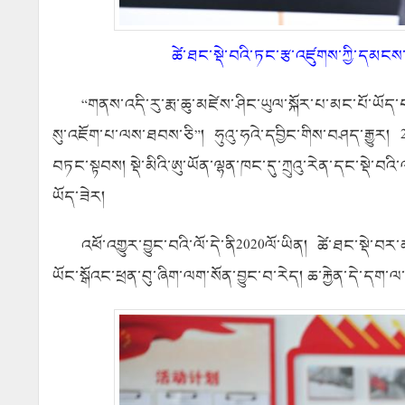
ཚེ་ཐང་སྡེ་བའི་ཏང་རྩ་འཛུགས་ཀྱི་དམངས
“གནས་འདི་རུ་རྨ་ཆུ་མཛེས་ཤིང་ཡུལ་སྐོར་པ་མང་པོ་ཡོ
སུ་འཇོག་པ་ལས་ཐབས་ཅི”། ཧུའུ་ཧའེ་དབྱིང་གིས་བཤད་རྒྱུར།
བཏང་སྟབས། སྡེ་མིའི་ཨུ་ཡོན་ལྷན་ཁང་དུ་ཀྲུའུ་རེན་དང་སྡེ་བ
ཡོད་ཟེར།
འཕོ་འགྱུར་བྱུང་བའི་ལོ་དེ་ནི
2020
ལོ་ཡིན། ཚེ་ཐང་སྡེ་བར་
ཡོང་སྒོའང་ཕྲན་བུ་ཞིག་ལག་སོན་བྱུང་བ་རེད། ཆ་རྐྱེན་དེ་དག་