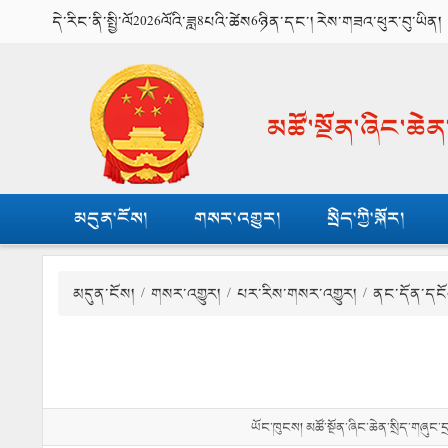
དེ་རིང་ནི་སྤྱི་ལོ2026ལོའི་ཟླ8པའི་ཚེས6ཉིན་དང་། རེས་གཟའ་ཕུར་བུ་ཡིན།
མཚོ་སྔོན་ཞིང་ཆེ
མདུན་ངོས།
གསར་འགྱུར།
སྲིད་ཀྱི་སྐོར།
མདུན་ངོས།
/
གསར་འགྱུར།
/
པར་རིས་གསར་འགྱུར།
/ ནང་དོན་དངོ
ཡོང་ཁུངས། མཚོ་སྔོན་ཞིང་ཆེན་སྲིད་གཞུང་ད