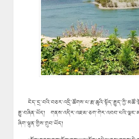
ངེད་དྲ་བའི་བཅར་འདྲི་ཚོགས་པ་རྨ་ཆུའི་སྟོད་རྒྱུད་ཀྱི་མཚ
རྒྱུ་བཞིན་ཡོད། གནས་འདིར་འཇམ་ཅག་གེར་འབབ་པའི་ལྗང་མདོག
ཞིག་ལྷུན་གྱིས་གྲུབ་ཡོད།