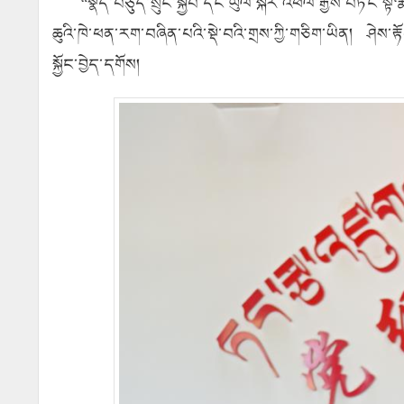
“སྣོད་བཅུད་སྲུང་སྐྱོབ་དང་ཡུལ་སྐོར་འཕེལ་རྒྱས་བཏང་སྟེ
ཆུའི་ཁེ་ཕན་རག་བཞིན་པའི་སྡེ་བའི་གྲས་ཀྱི་གཅིག་ཡིན། ཤེས་
སྐྱོང་བྱེད་དགོས།