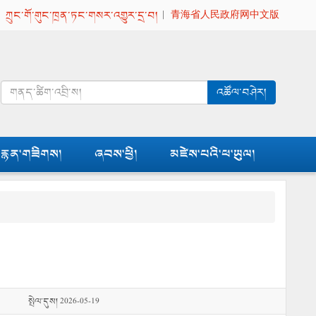
|
ཀྲུང་གོ་གུང་ཁྲན་ཏང་གསར་འགྱུར་དྲ་བ།
|
青海省人民政府网中文版
འཚོལ་བཤེར།
རྙན་གཟིགས།
ཞབས་ཕྱི།
མཛེས་པའི་ཕ་ཡུལ།
སྤེལ་དུས། 2026-05-19