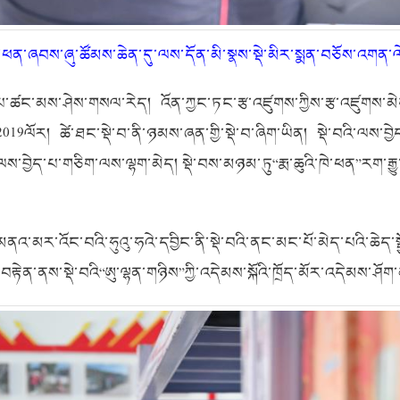
་ཕན་ཞབས་ཞུ་ཚོམས་ཆེན་དུ་ལས་དོན་མི་སྣས་སྡེ་མིར་སྨན་བཅོས་འགན་ལེ
ད་པ་ཚང་མས་ཤེས་གསལ་རེད། འོན་ཀྱང་ཏང་རྩ་འཛུགས་ཀྱིས་རྩ་འཛུགས་མེ
2019
ལོར། ཚེ་ཐང་སྡེ་བ་ནི་ཉམས་ཞན་གྱི་སྡེ་བ་ཞིག་ཡིན། སྡེ་བའི་ལ
འི་ལས་བྱེད་པ་གཅིག་ལས་ལྷག་མེད། སྡེ་བས་མཉམ་ཏུ“རྨ་ཆུའི་ཁེ་ཕན”རག་རྒ
མནའ་མར་འོང་བའི་ཧུའུ་ཧའེ་དབྱིང་ནི་སྡེ་བའི་ནང་མང་པོ་མེད་པའི་ཆེད་
ལ་བརྟེན་ནས་སྡེ་བའི“ཨུ་ལྷན་གཉིས”ཀྱི་འདེམས་སྐོའི་ཁྲོད་མོར་འདེམས་ཤ