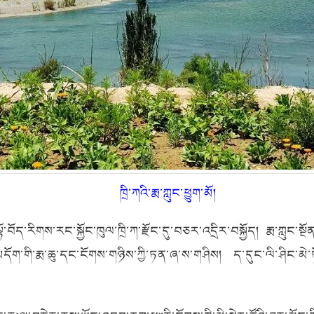
ཁྲི་ཀའི་རྨ་ཀླུང་ཕྱུག་མོ།
ོ་ལྷོ་བོད་རིགས་རང་སྐྱོང་ཁུལ་ཁྲི་ཀ་རྫོང་དུ་བཅར་འདྲིར་བསྐྱོད། རྨ་ཀླ
་གི་རྨ་ཆུ་དང་ངོགས་གཉིས་ཀྱི་ཏན་ཞ་ས་གཤིས། ད་དུང་ལི་ཤིང་མེ་ཏོ