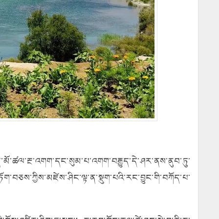
ུང་སྔོན་མོ་ཚལ་རྔ་འགག་དང་སུམ་པ་འགག་བརྒྱུད་དེ་ཤར་ནས་ནུབ་ཏུ་
ག་བཅས་ཀྱིས་མཛེས་ཤིང་ལྟ་ན་སྡུག་པའི་རང་བྱུང་གི་བཀོད་པ་