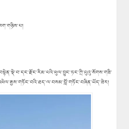
་ཁག་གཉིས་པ།
ྟེན་སྡེ་བ་དང་རྫོང་རིམ་པའི་ཕུལ་བྱུང་ཏང་ཀྲི་པུའུ་སོགས་གཟི་
ོར་འཕེལ་རྒྱས་གཏོང་བའི་ཐད་ལ་བསམ་བློ་གཏོང་བཞིན་ཡོད་ཟེར།