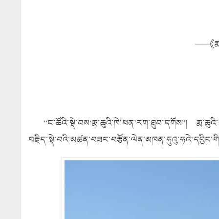
——《
ར
“ང་ཚོའི་སྡེ་བས‘རྨ་ཆུའི་ཁེ་ཕན’རག་ཐུབ་དགོས”། རྨ་ཆུའི
བརྗིད་སྡེ་བའི་མཚན་བཟང་བརྩོན་ལེན་མཁན་ཧུའུ་ཧའེ་དབྱིང་གི