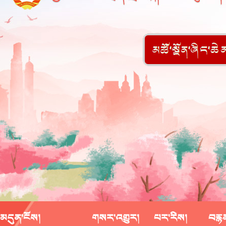
མདུན་ངོས།
གསར་འགྱུར།
པར་རིས།
བརྙ