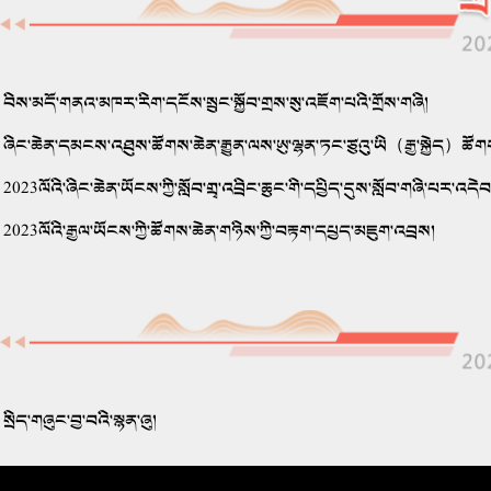
བིས་མདོ་གནའ་མཁར་རིག་དངོས་སྲུང་སྐྱོབ་གྲས་སུ་འཇོག་པའི་གྲོས་གཞི།
ཞིང་ཆེན་དམངས་འཐུས་ཚོགས་ཆེན་རྒྱུན་ལས་ཨུ་ལྷན་ཏང་ཙུའུ་ཡི（རྒྱ་སྐྱེད）ཚོགས
2023ལོའི་ཞིང་ཆེན་ཡོངས་ཀྱི་སློབ་གྲྭ་འབྲིང་ཆུང་གི་དཔྱིད་དུས་སློབ་གཞི་པར་འདེབ
2023ལོའི་རྒྱལ་ཡོངས་ཀྱི་ཚོགས་ཆེན་གཉིས་ཀྱི་བརྟག་དཔྱད་མཇུག་འབྲས།
སྲིད་གཞུང་བྱ་བའི་སྙན་ཞུ།