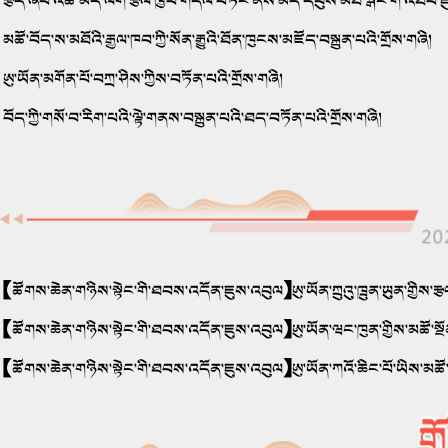
རྩད་ཞིབ་འཚེ་མེད་ལག་རྩལ་ཁྱབ་གདལ་བཏང་ནས་མདོ་དབུས་མཐོ་སྒང་གི་འཐབ་ཇ
མཚོ་བོད་ས་མཐོའི་རྒྱལ་ཁབ་ཀྱི་སོན་རྒྱུའི་ཐོན་ཁུངས་མཛོད་བསྐྲུན་པའི་གྲོས་གཞི།
ཨུ་ཡོན་མགོན་པོ་བཀྲ་ཤིས་ཀྱིས་བཏོན་པའི་གྲོས་གཞི།
བོད་ཀྱི་གསོ་བ་རིག་པའི་ལྟེ་གནས་བསྐྲུན་པའི་ཐད་བཏོན་པའི་གྲོས་གཞི།
【ཚོགས་ཆེན་གཉིས་སྟེང་གི་ཐབས་འདོན་ཇུས་འབུལ】ཨུ་ཡོན་ཀྲུའུ་ཁྲུན་ཡུན་གྱིས་རྩ
【ཚོགས་ཆེན་གཉིས་སྟེང་གི་ཐབས་འདོན་ཇུས་འབུལ】ཨུ་ཡོན་ཝང་ཁུན་གྱིས་མཚོ་སྔོན
【ཚོགས་ཆེན་གཉིས་སྟེང་གི་ཐབས་འདོན་ཇུས་འབུལ】ཨུ་ཡོན་ཀའོ་ཆིང་པོ་ཡིས་མཚོ་