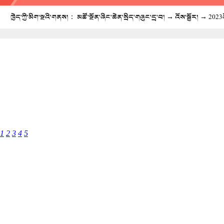
ཁྱེད་ཀྱི་མིག་སྔའི་གནས།：
མཚོ་སྔོན་ཞིང་ཆེན་སྲིད་གཞུང་དྲ་བ།
→
འོས་སྦྱོར།
→
2023ལ
1
2
3
4
5