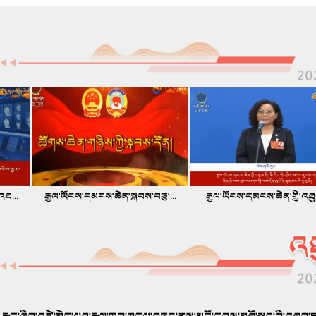
..
རྒྱལ་ཡོངས་དམངས་ཆེན་སྐབས་བཅུ་...
རྒྱལ་ཡོངས་དམངས་ཆེན་གྱི་འཐུས་..