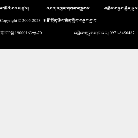
ང་ཚོའི་གནས་ཚུལ།
འགན་འཁུར་གསལ་བསྒྲགས།
འབྲེལ་གཏུག་བྱེད་ཡུལ
Copyright © 2005-2023 མཚོ་སྔོན་ཞིང་ཆེན་སྲིད་གཞུང་དྲ་བ།
青ICP备19000163号-70
འབྲེལ་གཏུགས་ཁ་པར། 0971-8456487